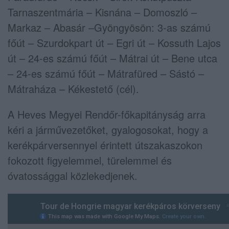
Tarnaszentmária – Kisnána – Domoszló –
Markaz – Abasár –Gyöngyösön: 3-as számú
főút – Szurdokpart út – Egri út – Kossuth Lajos
út – 24-es számú főút – Mátrai út – Bene utca
– 24-es számú főút – Mátrafüred – Sástó –
Mátraháza – Kékestető (cél).
A Heves Megyei Rendőr-főkapitányság arra
kéri a járművezetőket, gyalogosokat, hogy a
kerékpárversennyel érintett útszakaszokon
fokozott figyelemmel, türelemmel és
óvatossággal közlekedjenek.