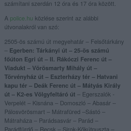
számítani szerdán 12 óra és 17 óra között.
A
police.hu
közlése szerint az alábbi
útvonalakról van szó:
2505-ös számú út megyehatár – Felsőtárkány
–
Egerben: Tárkányi út – 25-ös számú
főúton Egri út – II. Rákóczi Ferenc út –
Viadukt – Vörösmarty Mihály út –
Törvényház út – Eszterházy tér – Hatvani
kapu tér – Deák Ferenc út – Mátyás Király
út – K2-es Völgyfeltáró út
– Egerszalók ­-
Verpelét – Kisnána – Domoszló – Abasár –
Pálosvörösmart – Mátrafüred –Sástó –
Mátraháza – Parádsasvár – Parád –
Parádfürdő – Recsk – Sirok-Kőkútpuszta –