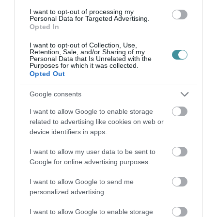
Legfrissebb híreink
I want to opt-out of processing my
Personal Data for Targeted Advertising.
Opted In
TANULJ NÉMETÜL OTTHONRÓL: A
I want to opt-out of Collection, Use,
DIGITÁLIS TANULÁS ELŐNYEI
Retention, Sale, and/or Sharing of my
2026. augusztus 07
|
Promóció
Personal Data that Is Unrelated with the
Purposes for which it was collected.
Opted Out
Google consents
I want to allow Google to enable storage
ÚJRAINDULNAK A KORÁBBAN
related to advertising like cookies on web or
LEÁLLÍTOTT SZOLGÁLTATÁSOK AZ EGRI...
device identifiers in apps.
2026. augusztus 07
|
Eger ügye
I want to allow my user data to be sent to
Google for online advertising purposes.
I want to allow Google to send me
personalized advertising.
TÍZ ÉVE NEM VOLT ILYEN ALACSONY AZ
INFLÁCIÓ MAGYARORSZÁGON
I want to allow Google to enable storage
2026. augusztus 07
|
Mindenki ügye