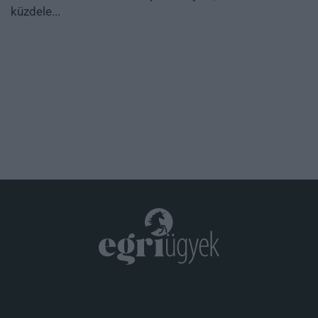
küzdele...
.