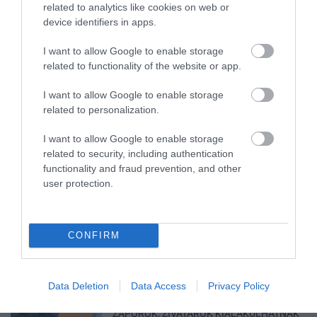
related to analytics like cookies on web or
device identifiers in apps.
I want to allow Google to enable storage
related to functionality of the website or app.
MINDHÁROM ÜTEMBEN DOLGOZNAK A 25-
I want to allow Google to enable storage
ÖS FŐÚTON EGERBEN
2026. augusztus 07
|
Eger ügye
related to personalization.
I want to allow Google to enable storage
related to security, including authentication
functionality and fraud prevention, and other
user protection.
HALMENTÉS SZARVASKŐNÉL: ŐSHONOS
ÉS VÉDETT HALAKAT MENTETT...
2026. augusztus 07
|
Környék ügye
CONFIRM
Data Deletion
Data Access
Privacy Policy
ZÁPOROK, ZIVATAROK KIALAKULHATNAK