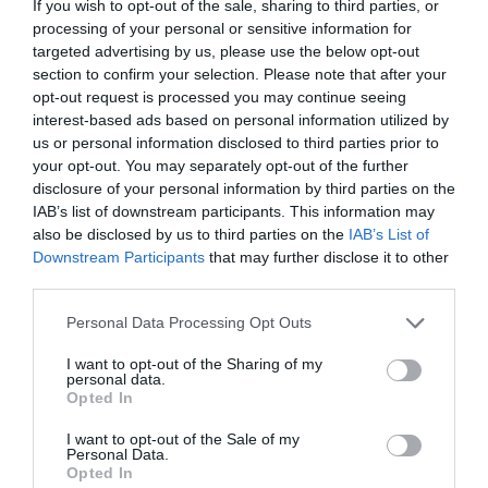
If you wish to opt-out of the sale, sharing to third parties, or
óvintézkedések mellett zajló Tour de Hongrie
processing of your personal or sensitive information for
targeted advertising by us, please use the below opt-out
biciklisei
section to confirm your selection. Please note that after your
opt-out request is processed you may continue seeing
interest-based ads based on personal information utilized by
us or personal information disclosed to third parties prior to
your opt-out. You may separately opt-out of the further
disclosure of your personal information by third parties on the
Ne maradjon le a legfrissebb hírekről, kövessen
IAB’s list of downstream participants. This information may
bennünket az EGRI ÜGYEK Google Hírek oldalán!
also be disclosed by us to third parties on the
IAB’s List of
Downstream Participants
that may further disclose it to other
third parties.
VISSZA A FŐOLDALRA
Please note that this website/app uses one or more Google
Personal Data Processing Opt Outs
services and may gather and store information including but
not limited to your visit or usage behaviour. You may click to
I want to opt-out of the Sharing of my
personal data.
grant or deny consent to Google and its third-party tags to
Opted In
use your data for below specified purposes in below Google
consent section.
I want to opt-out of the Sale of my
Personal Data.
Opted In