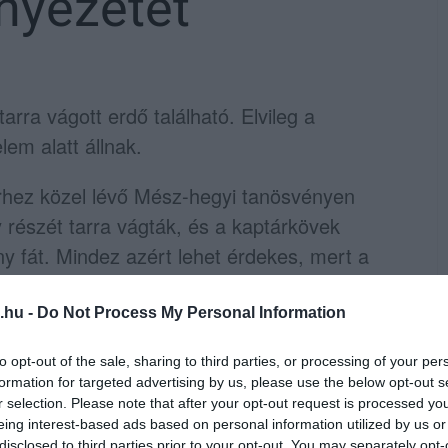
nyezetét
rra vágott erdő található. Elvileg a
em alatt állnak.
rhez közel lévő Mész-hegyi tanösvényen
 részét tarra vágták, és a kaptárkövek
y fát. Mindez azért lehet érdekes, mert a
édik a külön erre a célra tavaly hozott
.hu -
Do Not Process My Personal Information
zett ki néhány napja:
to opt-out of the sale, sharing to third parties, or processing of your per
formation for targeted advertising by us, please use the below opt-out s
r selection. Please note that after your opt-out request is processed y
eing interest-based ads based on personal information utilized by us or
disclosed to third parties prior to your opt-out. You may separately opt-