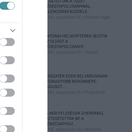
ELOLTOTTÁK A TÜZET
DÉDESTAPOLCSÁNYNÁL,
KILENCÓRÁS KÜZDELE...
2026. augusztus 06
|
Környék ügye
KATONAI HELIKOPTEREK SEGÍTIK
AZ OLTÁST A
DÉDESTAPOLCSÁNYI...
2026. augusztus 05
|
Riasztó
VISSZATÉR EGER BELVÁROSÁNAK
LEGNAGYOBB BORÜNNEPE:
AUGUSZT...
2026. augusztus 05
|
Programok
„A NER-FELESÉGEK GYEREKKEL
BIZTOSÍTOTTÁK BE A
PÉNZCSAPHOZ...
2026. augusztus 05
|
Mindenki