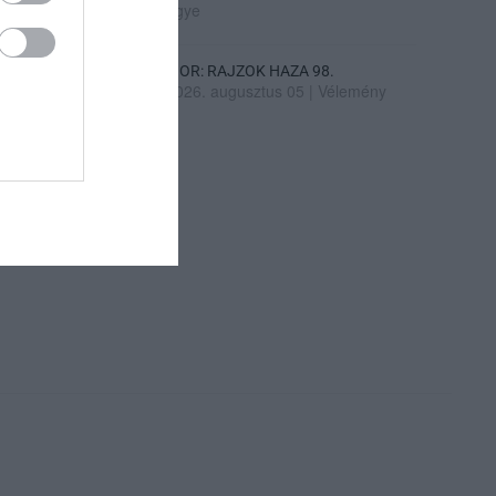
ügye
SIOR: RAJZOK HAZA 98.
2026. augusztus 05
|
Vélemény