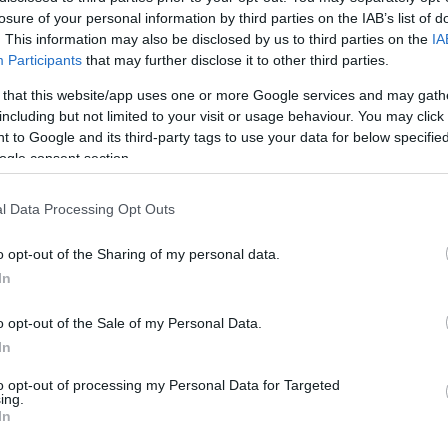
losure of your personal information by third parties on the IAB’s list of
. This information may also be disclosed by us to third parties on the
IA
Participants
that may further disclose it to other third parties.
egy rendelet. Ebben egyebek közt az is
es állapotú vagy ember alakította
 that this website/app uses one or more Google services and may gath
including but not limited to your visit or usage behaviour. You may click 
öbb faragott, kultúrtörténeti jelentőségű
 to Google and its third-party tags to use your data for below specifi
ató, ezért a táj- és természetvédelem,
ogle consent section.
mpontjából egyaránt értéket képviselnek.
A
l Data Processing Opt Outs
ulturális jelentőségű kaptárkövek és
ése
, kutatásuk és természetvédelmi célú
o opt-out of the Sharing of my personal data.
a a védett kaptárköves területeket,
In
, a budakeszi Kecske-hegy, a diósdi
o opt-out of the Sale of my Personal Data.
és az Öreg-hegy, a
z egri Mész-hegy
, a
In
al.
to opt-out of processing my Personal Data for Targeted
ing.
akivágások minden előírásnak megfeletek,
In
dőrészleteket.