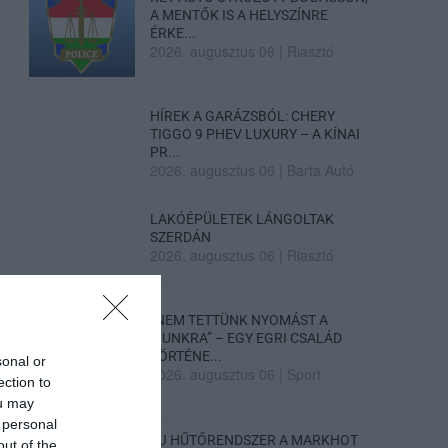
A MENTŐK IS A HELYSZÍNRE
ÉRKE...
2026. augusztus 06
|
Riasztó
HÍREK A GARÁZSBÓL: CHERY
TIGGO 9 PHEV LUXURY – A KÍNAI
PR...
2026. augusztus 06
|
Barta Autó
LAKÓÉPÜLETEK LÁNGOLTAK
SZERDÁN
2026. augusztus 06
|
Riasztó
„NEM TETTÜNK NYOMÁST A
FIUNKRA” – EGY EGRI CSALÁD
TÖRTÉNE...
sonal or
2026. augusztus 06
|
Sport
ection to
ou may
 personal
ÚJ HŰTŐRENDSZER A MARKHOT
out of the