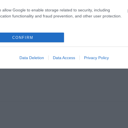
tó fakivágások a hatóságok engedélyével
 az előírásoknak. Ha megérkezik a válasz,
o allow Google to enable storage related to security, including
cation functionality and fraud prevention, and other user protection.
CONFIRM
en bennünket az EGRI ÜGYEK Google Hírek oldalán!
Data Deletion
Data Access
Privacy Policy