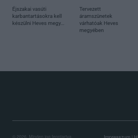
Éjszakai vasúti
Tervezett
karbantartásokra kell
áramszünetek
készülni Heves megy...
várhatóak Heves
megyében
.
©
2026.
Minden jog fenntartva.
Impresszum
|
H