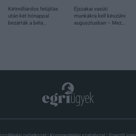
Kétmilliárdos felújítás
Éjszakai vasúti
után két hónappal
munkákra kell készülni
bezárták a béla...
augusztusban – Mez...
ozzáférési nyilatkozat
|
Kommentelési szabályzat
|
Szerzői jogo