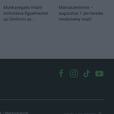
Munkavégzés miatti
Mátraszentimre –
torlódásra figyelmeztet
augusztus 1-jén terelés
az Útinform az...
rendezvény miatt
k
|
Médiaajánlat
Ugrás a lap tetejére