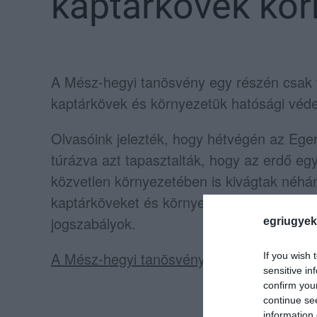
kaptárkövek kör
A Mész-hegyi tanösvény egy részén csak ta
kaptárkövek és környezetük hatósági védel
Olvasóink jelezték, hogy hétvégén az Ege
túrázva azt tapasztalták, hogy az erdő egy
közvetlen környezetében is kivágtak néhán
kaptárköveket és környezetüket kiemelten v
jogszabályok.
egriugyek
A Mész-hegyi tanösvény környezete így né
If you wish 
sensitive in
confirm you
continue se
information 