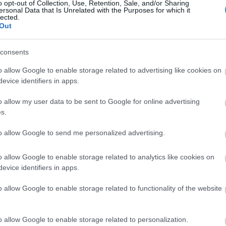
o opt-out of Collection, Use, Retention, Sale, and/or Sharing
ersonal Data that Is Unrelated with the Purposes for which it
lected.
Out
g:
consents
o allow Google to enable storage related to advertising like cookies on
árkövek megóvása, valamint környezetük
evice identifiers in apps.
sa.
o allow my user data to be sent to Google for online advertising
s.
az azzal járó bármilyen tevékenység kizárólag
elmi célkitűzések elérése érdekében, a
to allow Google to send me personalized advertising.
védelmi kezelésért felelős nemzeti park
o allow Google to enable storage related to analytics like cookies on
) munkatársának jelenlétében végezhető.
evice identifiers in apps.
o allow Google to enable storage related to functionality of the website
ki Nemzeti Park Igazgatóságát, arra
o allow Google to enable storage related to personalization.