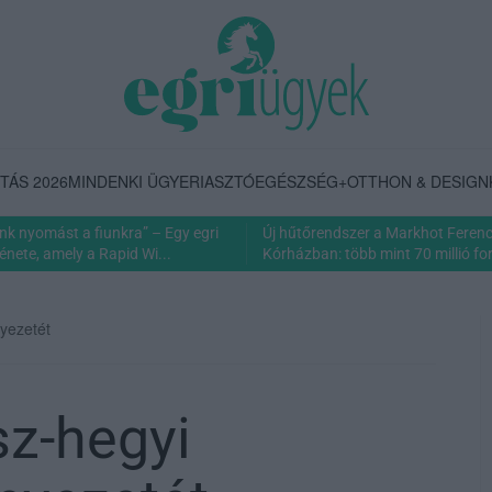
TÁS 2026
MINDENKI ÜGYE
RIASZTÓ
EGÉSZSÉG+
OTTHON & DESIGN
nk nyomást a fiunkra” – Egy egri
Új hűtőrendszer a Markhot Feren
énete, amely a Rapid Wi...
Kórházban: több mint 70 millió fori
yezetét
sz-hegyi