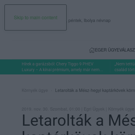
Skip to main content
2026. augusztus 07., péntek, Ibolya névnap
EGER ÜGYE
VÁLASZ
Hírek a garázsból: Chery Tiggo 9 PHEV
„Nem tettü
Luxury – A kínai prémium, amely már nem...
család tört
Környék ügye
Letarolták a Mész-hegyi kaptárkövek körn
2019. nov. 30. Szombat, 01:00 | Egri Ügyek | Környék ügye
Letarolták a Mé