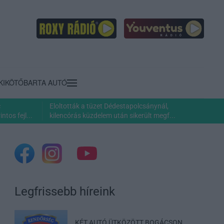
KIKÖTŐ
BARTA AUTÓ
c
Eloltották a tüzet Dédestapolcsánynál,
ntos fejl...
kilencórás küzdelem után sikerült megf...
Legfrissebb híreink
KÉT AUTÓ ÜTKÖZÖTT BOGÁCSON,