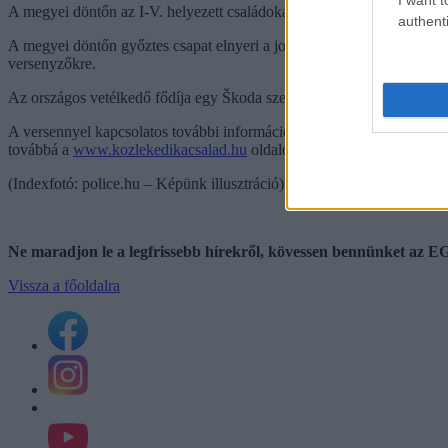
A megyei döntőn az I-V. helyezett családokat a Heves Megyei Baleset-
authenti
A megyei döntőn győztes csapat elnyeri a jogot arra, hogy képviselj
versenyzőkre.
Az országos vetélkedő fődíja egy Škoda személygépkocsi lesz.
A versennyel kapcsolatos további információ a +36-36/522-125 tele
továbbá a
www.kozlekedikacsalad.hu
oldalon szerezhető be.
(Indexfotó: police.hu – Képünk illusztráció)
Ne maradjon le a legfrissebb hírekről, kövessen bennünket az
Vissza a főoldalra