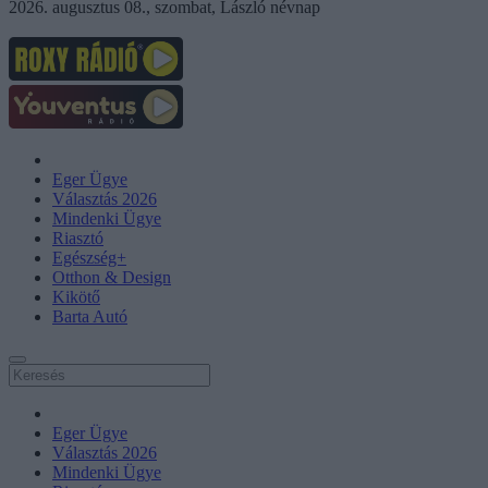
2026. augusztus 08., szombat, László névnap
Eger Ügye
Választás 2026
Mindenki Ügye
Riasztó
Egészség+
Otthon & Design
Kikötő
Barta Autó
Eger Ügye
Választás 2026
Mindenki Ügye