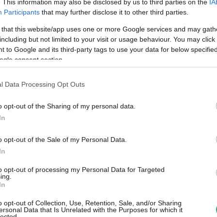
. This information may also be disclosed by us to third parties on the
IA
Participants
that may further disclose it to other third parties.
 that this website/app uses one or more Google services and may gath
including but not limited to your visit or usage behaviour. You may click 
 to Google and its third-party tags to use your data for below specifi
ogle consent section.
l Data Processing Opt Outs
o opt-out of the Sharing of my personal data.
In
ntettek ki a kiszáradó Eg...
o opt-out of the Sale of my Personal Data.
kínai prémium, amely már nem...
In
rténete, amely a Rapid Wi...
to opt-out of processing my Personal Data for Targeted
ing.
In
t 70 millió forintos fejl...
o opt-out of Collection, Use, Retention, Sale, and/or Sharing
ersonal Data that Is Unrelated with the Purposes for which it
lected.