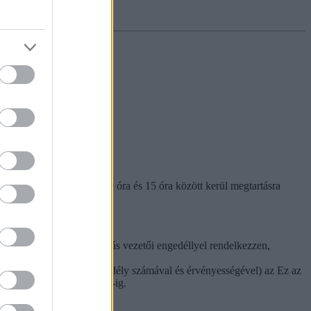
dősorozatot.
s 28-án (szombaton) 10 óra és 15 óra között kerül megtartásra
 fő érvényes „B” kategóriás vezetői engedéllyel rendelkezzen,
ző felnőtt esetében az engedély számával és érvényességével) az
Ez az
legkésőbb 2022. május 21-ig.