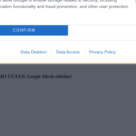
megelőzési Bizottsága, valamint a Sándor Autóház értékes díjazásban r
cation functionality and fraud prevention, and other user protection.
e Heves megyét a 2022 augusztusában megrendezésre kerülő országos dö
CONFIRM
fonszámon, az
Ez az e-mail-cím a szpemrobotok elleni védelem alatt áll.
Data Deletion
Data Access
Privacy Policy
 EGRI ÜGYEK Google Hírek oldalán!