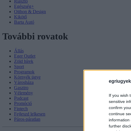
Riasztó
Egészség+
Otthon & Design
Kikötő
Barta Autó
További rovatok
Állás
Eger Outlet
Zöld hírek
Sport
Programok
Környék ügye
egriugyek
Városháza
Gasztro
Vélemény
If you wish 
Podcast
sensitive in
Promóció
confirm you
Fintech
continue se
Fejleszd lelkesen
Páros-páratlan
information 
further disc