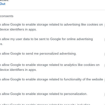
Out
ön
consents
o allow Google to enable storage related to advertising like cookies on
rendőrség Gyöngyösön
evice identifiers in apps.
o allow my user data to be sent to Google for online advertising
s.
to allow Google to send me personalized advertising.
hirdette a
Közlekedik a család
elnevezésű közlekedésbiztonsági vetélke
zottság és a Sándor Autóház szervezésében a megyei döntő 2022. máju
o allow Google to enable storage related to analytics like cookies on
evice identifiers in apps.
o allow Google to enable storage related to functionality of the website
mum 1 fő 6-17 év közötti gyermekből álljon, a szülők közül legalább 1
ékpározni.
 és lakcímükkel, illetve a „B” kategóriás vezetői engedéllyel rendelke
o allow Google to enable storage related to personalization.
éhez engedélyeznie kell a JavaScript használatát.
címre küldhetik meg 
on.
o allow Google to enable storage related to security, including