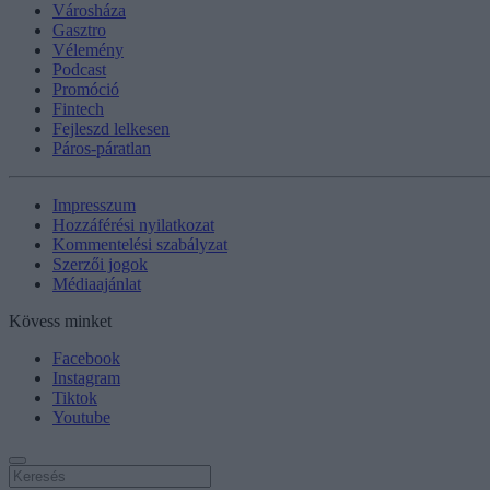
Városháza
Gasztro
Vélemény
Podcast
Promóció
Fintech
Fejleszd lelkesen
Páros-páratlan
Impresszum
Hozzáférési nyilatkozat
Kommentelési szabályzat
Szerzői jogok
Médiaajánlat
Kövess minket
Facebook
Instagram
Tiktok
Youtube