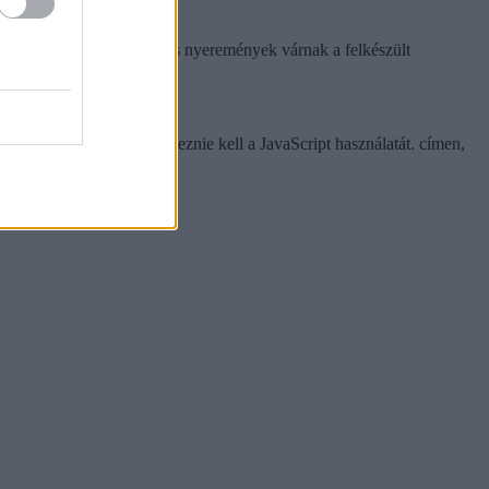
észesíti.
ntőn, ahol további értékes nyeremények várnak a felkészült
 Megtekintéséhez engedélyeznie kell a JavaScript használatát.
címen,