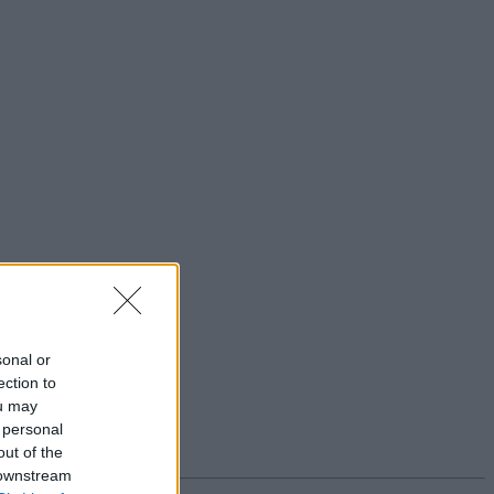
sonal or
ection to
ou may
 personal
out of the
 downstream