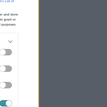
B’s List of
er and store
to grant or
ed purposes