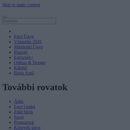
Skip to main content
Eger Ügye
Választás 2026
Mindenki Ügye
Riasztó
Egészség+
Otthon & Design
Kikötő
Barta Autó
További rovatok
Állás
Eger Outlet
Zöld hírek
Sport
Programok
Környék ügye