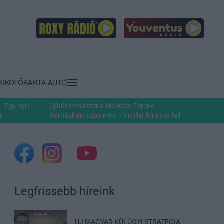
KIKÖTŐ
BARTA AUTÓ
– Egy egri
Új hűtőrendszer a Markhot Ferenc
...
Kórházban: több mint 70 millió forintos fejl...
Legfrissebb híreink
ÚJ MAGYAR KÜLÜGYI STRATÉGIA