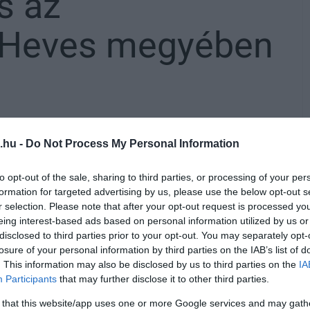
s az
 Heves megyében
.hu -
Do Not Process My Personal Information
s Megyei Főügyészség is reagált
a
tre
. A Főügyészség portálunkhoz eljuttatott
to opt-out of the sale, sharing to third parties, or processing of your per
emélyes félfogadás valamennyi
formation for targeted advertising by us, please use the below opt-out s
r selection. Please note that after your opt-out request is processed y
eing interest-based ads based on personal information utilized by us or
disclosed to third parties prior to your opt-out. You may separately opt-
ogadás a Heves Megyei Főügyészségen, az
losure of your personal information by third parties on the IAB’s list of
. This information may also be disclosed by us to third parties on the
IA
ási Ügyészségen, a Hatvani Járási
Participants
that may further disclose it to other third parties.
szségen és a Hevesi Járási Ügyészségen
 that this website/app uses one or more Google services and may gath