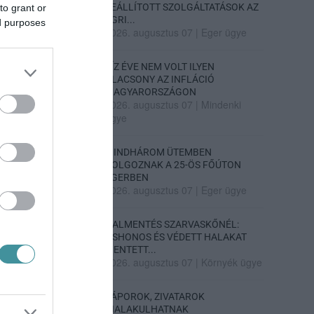
LEÁLLÍTOTT SZOLGÁLTATÁSOK AZ
to grant or
EGRI...
ed purposes
2026. augusztus 07
|
Eger ügye
TÍZ ÉVE NEM VOLT ILYEN
ALACSONY AZ INFLÁCIÓ
MAGYARORSZÁGON
2026. augusztus 07
|
Mindenki
ügye
MINDHÁROM ÜTEMBEN
DOLGOZNAK A 25-ÖS FŐÚTON
EGERBEN
2026. augusztus 07
|
Eger ügye
HALMENTÉS SZARVASKŐNÉL:
ŐSHONOS ÉS VÉDETT HALAKAT
MENTETT...
2026. augusztus 07
|
Környék ügye
ZÁPOROK, ZIVATAROK
KIALAKULHATNAK