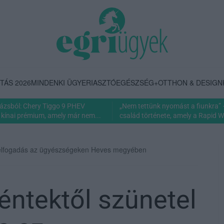
TÁS 2026
MINDENKI ÜGYE
RIASZTÓ
EGÉSZSÉG+
OTTHON & DESIGN
rázsból: Chery Tiggo 9 PHEV
„Nem tettünk nyomást a fiunkra” 
 kínai prémium, amely már nem...
család története, amely a Rapid Wi
yfélfogadás az ügyészségeken Heves megyében
éntektől szünetel