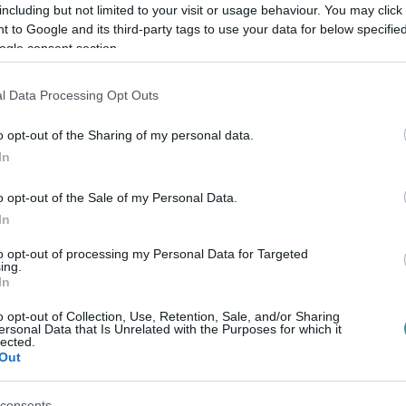
including but not limited to your visit or usage behaviour. You may click 
 to Google and its third-party tags to use your data for below specifi
bra is van lehetőség, postai úton, vagy az
ogle consent section.
 továbbá az elektronikus kapcsolattartási
l Data Processing Opt Outs
cióval).
o opt-out of the Sharing of my personal data.
ik, az idézésben megjelölt helyen és időben
In
o opt-out of the Sale of my Personal Data.
elépést az Egri Törvényszék épületébe
In
to opt-out of processing my Personal Data for Targeted
ing.
In
o opt-out of Collection, Use, Retention, Sale, and/or Sharing
ersonal Data that Is Unrelated with the Purposes for which it
lected.
Out
en bennünket az EGRI ÜGYEK Google Hírek oldalán!
consents