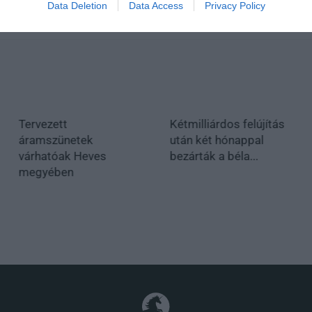
Data Deletion
Data Access
Privacy Policy
Tervezett
Kétmilliárdos felújítás
áramszünetek
után két hónappal
várhatóak Heves
bezárták a béla...
megyében