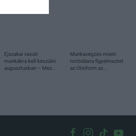
Éjszakai vasúti
Munkavégzés miatti
munkákra kell készülni
torlódásra figyelmeztet
augusztusban – Mez...
az Útinform az...