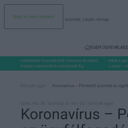
Skip to main content
2026. augusztus 08., szombat, László névnap
EGER ÜGYE
VÁLASZ
Halmentés Szarvaskőnél: őshonos és védett
Hírek a ga
halakat mentettek ki a kiszáradó Eg...
Luxury – A
Környék ügye
Koronavírus – Péntektől szünetel az üg
2019. nov. 30. Szombat, 01:00 | EÜ | Környék ügye
Koronavírus – P