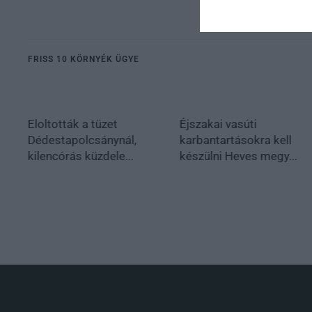
FRISS 10 KÖRNYÉK ÜGYE
Eloltották a tüzet
Éjszakai vasúti
Dédestapolcsánynál,
karbantartásokra kell
kilencórás küzdele...
készülni Heves megy...
.