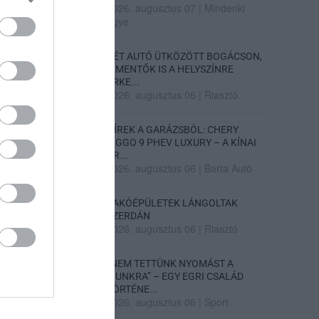
2026. augusztus 07
|
Mindenki
ügye
KÉT AUTÓ ÜTKÖZÖTT BOGÁCSON,
A MENTŐK IS A HELYSZÍNRE
ÉRKE...
2026. augusztus 06
|
Riasztó
HÍREK A GARÁZSBÓL: CHERY
TIGGO 9 PHEV LUXURY – A KÍNAI
PR...
2026. augusztus 06
|
Barta Autó
LAKÓÉPÜLETEK LÁNGOLTAK
SZERDÁN
2026. augusztus 06
|
Riasztó
„NEM TETTÜNK NYOMÁST A
FIUNKRA” – EGY EGRI CSALÁD
TÖRTÉNE...
2026. augusztus 06
|
Sport