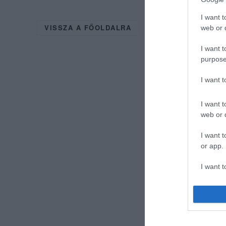
I want t
VISSZA A FŐOLDALRA
web or d
I want t
purpose
I want 
I want t
web or d
I want t
or app.
I want t
I want t
authenti