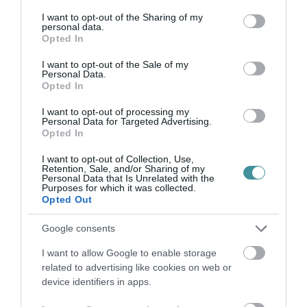
services and may gather and store information including but
Főegyházmegyét és az EKIF-et is az ügyben.
not limited to your visit or usage behaviour. You may click to
I want to opt-out of the Sharing of my
Amennyiben válasz érkezik, cikkünket
personal data.
grant or deny consent to Google and its third-party tags to
Opted In
frissítjük.
use your data for below specified purposes in below Google
consent section.
I want to opt-out of the Sale of my
Personal Data.
indexkép: Egri Főegyházmegye
Opted In
I want to opt-out of processing my
Personal Data for Targeted Advertising.
Opted In
I want to opt-out of Collection, Use,
Retention, Sale, and/or Sharing of my
Ne maradjon le a legfrissebb hírekről, kövessen
Personal Data that Is Unrelated with the
Purposes for which it was collected.
bennünket az EGRI ÜGYEK Google Hírek oldalán!
Opted Out
Google consents
VISSZA A FŐOLDALRA
I want to allow Google to enable storage
related to advertising like cookies on web or
device identifiers in apps.