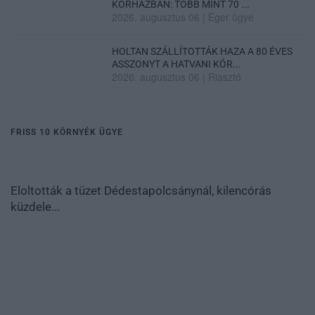
KÓRHÁZBAN: TÖBB MINT 70 ...
2026. augusztus 06
|
Eger ügye
HOLTAN SZÁLLÍTOTTÁK HAZA A 80 ÉVES
ASSZONYT A HATVANI KÓR...
2026. augusztus 06
|
Riasztó
FRISS 10 KÖRNYÉK ÜGYE
Eloltották a tüzet Dédestapolcsánynál, kilencórás
küzdele...