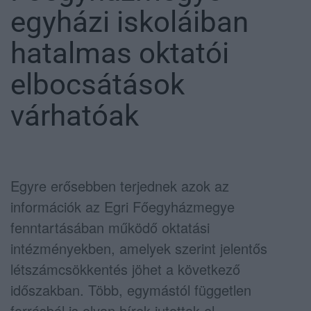
egyházi iskoláiban
hatalmas oktatói
elbocsátások
várhatóak
Egyre erősebben terjednek azok az
információk az Egri Főegyházmegye
fenntartásában működő oktatási
intézményekben, amelyek szerint jelentős
létszámcsökkentés jöhet a következő
időszakban. Több, egymástól független
forrásból is olyan hírek jutottak el