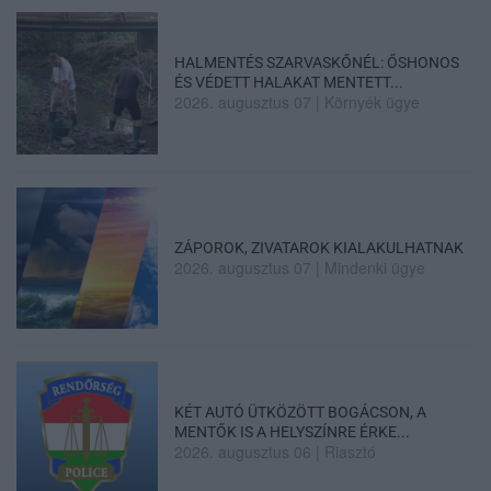
HALMENTÉS SZARVASKŐNÉL: ŐSHONOS
ÉS VÉDETT HALAKAT MENTETT...
2026. augusztus 07
|
Környék ügye
ZÁPOROK, ZIVATAROK KIALAKULHATNAK
2026. augusztus 07
|
Mindenki ügye
KÉT AUTÓ ÜTKÖZÖTT BOGÁCSON, A
MENTŐK IS A HELYSZÍNRE ÉRKE...
2026. augusztus 06
|
Riasztó