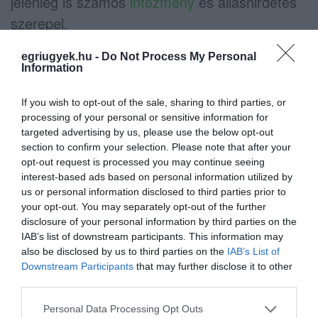
jelenleg is számos
intézmény
és álláshirdetés
szerepel.
egriugyek.hu -
Do Not Process My Personal
Information
Egyelőre nincs hivatalos
megerősítés
If you wish to opt-out of the sale, sharing to third parties, or
processing of your personal or sensitive information for
targeted advertising by us, please use the below opt-out
A leépítésről szóló információkat egyelőre
section to confirm your selection. Please note that after your
hivatalosan senki sem erősítette meg,
opt-out request is processed you may continue seeing
interest-based ads based on personal information utilized by
ugyanakkor az oktatási dolgozók körében
us or personal information disclosed to third parties prior to
érezhető a feszültség. Többen attól tartanak,
your opt-out. You may separately opt-out of the further
disclosure of your personal information by third parties on the
hogy a következő tanév előkészítésével
IAB’s list of downstream participants. This information may
párhuzamosan már konkrét döntések is
also be disclosed by us to third parties on the
IAB’s List of
születhetnek.
Downstream Participants
that may further disclose it to other
third parties.
Szerkesztőségünk megkereste az Egri
Please note that this website/app uses one or more Google
Personal Data Processing Opt Outs