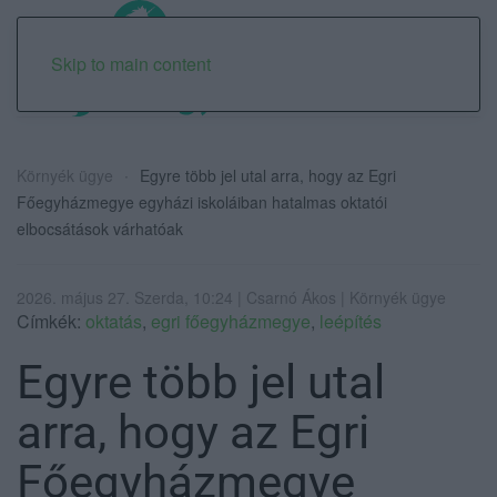
Skip to main content
Környék ügye
Egyre több jel utal arra, hogy az Egri
Főegyházmegye egyházi iskoláiban hatalmas oktatói
elbocsátások várhatóak
2026. május 27. Szerda, 10:24 | Csarnó Ákos | Környék ügye
Címkék:
oktatás
,
egri főegyházmegye
,
leépítés
Egyre több jel utal
arra, hogy az Egri
Főegyházmegye