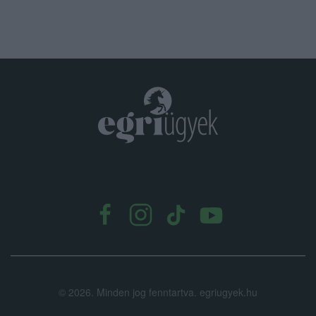
.
©
2026.
Minden jog fenntartva. egriugyek.hu