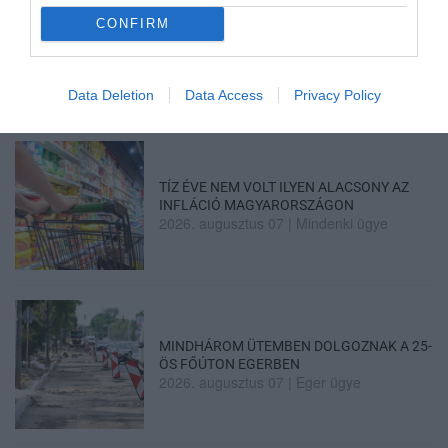
CONFIRM
ÚJRAINDULNAK A KORÁBBAN
LEÁLLÍTOTT SZOLGÁLTATÁSOK AZ EGRI...
2026. augusztus 07
|
Eger ügye
Data Deletion
Data Access
Privacy Policy
TÍZ ÉVE NEM VOLT ILYEN ALACSONY AZ
INFLÁCIÓ MAGYARORSZÁGON
2026. augusztus 07
|
Mindenki ügye
MINDHÁROM ÜTEMBEN DOLGOZNAK A 25-
ÖS FŐÚTON EGERBEN
2026. augusztus 07
|
Eger ügye