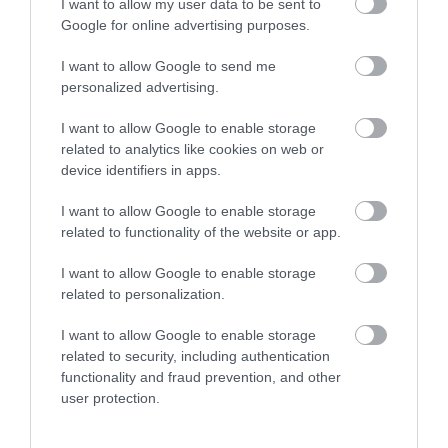
I want to allow my user data to be sent to
Google for online advertising purposes.
I want to allow Google to send me
Legfrissebb híreink
personalized advertising.
I want to allow Google to enable storage
related to analytics like cookies on web or
TÖBB MINT EGY HÓNAP IS LEHET, MIRE
device identifiers in apps.
TELJESEN ÚJRAINDUL A P...
2026. augusztus 07
|
Mindenki ügye
I want to allow Google to enable storage
related to functionality of the website or app.
I want to allow Google to enable storage
related to personalization.
TANULJ NÉMETÜL OTTHONRÓL: A
DIGITÁLIS TANULÁS ELŐNYEI
I want to allow Google to enable storage
2026. augusztus 07
|
Promóció
related to security, including authentication
functionality and fraud prevention, and other
user protection.