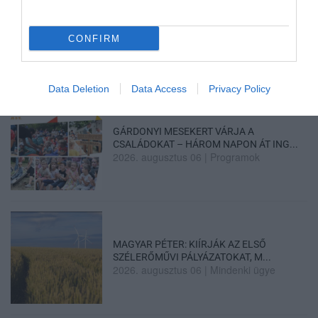
2026. augusztus 06
|
Eger ügye
CONFIRM
HOLTAN SZÁLLÍTOTTÁK HAZA A 80 ÉVES
ASSZONYT A HATVANI KÓR...
2026. augusztus 06
|
Riasztó
Data Deletion
Data Access
Privacy Policy
GÁRDONYI MESEKERT VÁRJA A
CSALÁDOKAT – HÁROM NAPON ÁT ING...
2026. augusztus 06
|
Programok
MAGYAR PÉTER: KIÍRJÁK AZ ELSŐ
SZÉLERŐMŰVI PÁLYÁZATOKAT, M...
2026. augusztus 06
|
Mindenki ügye