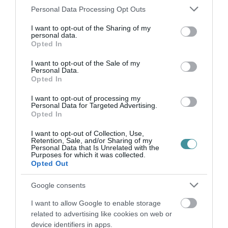
Please note that this website/app uses one or more Google
Personal Data Processing Opt Outs
services and may gather and store information including but
not limited to your visit or usage behaviour. You may click to
I want to opt-out of the Sharing of my
personal data.
grant or deny consent to Google and its third-party tags to
Opted In
Ne maradjon le a legfrissebb hírekről, kövessen
use your data for below specified purposes in below Google
bennünket az EGRI ÜGYEK Google Hírek oldalán!
consent section.
I want to opt-out of the Sale of my
Personal Data.
Opted In
VISSZA A FŐOLDALRA
I want to opt-out of processing my
Personal Data for Targeted Advertising.
Opted In
I want to opt-out of Collection, Use,
Retention, Sale, and/or Sharing of my
Personal Data that Is Unrelated with the
Purposes for which it was collected.
Opted Out
Legfrissebb híreink
Google consents
I want to allow Google to enable storage
related to advertising like cookies on web or
KÉT AUTÓ ÜTKÖZÖTT BOGÁCSON, A
device identifiers in apps.