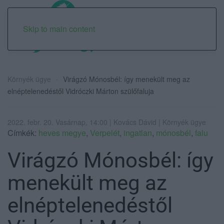
Skip to main content
Környék ügye
Virágzó Mónosbél: így menekült meg az
elnéptelenedéstől Vidróczki Márton szülőfaluja
2022. febr. 20. Vasárnap, 14:00 | Kovács Dávid | Környék ügye
Címkék:
heves megye
,
Verpelét
,
ingatlan
,
mónosbél
,
falu
Virágzó Mónosbél: így
menekült meg az
elnéptelenedéstől