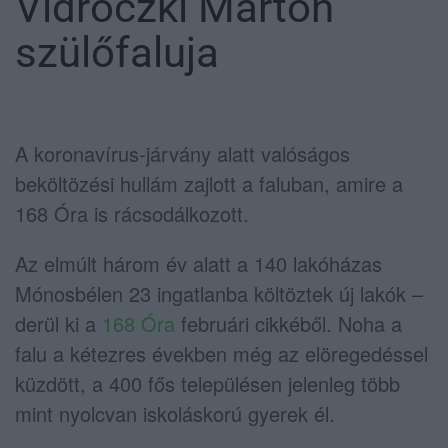
Vidróczki Márton
szülőfaluja
A koronavírus-járvány alatt valóságos
beköltözési hullám zajlott a faluban, amire a
168 Óra is rácsodálkozott.
Az elmúlt három év alatt a 140 lakóházas
Mónosbélen 23 ingatlanba költöztek új lakók –
derül ki a
168 Óra
februári cikkéből. Noha a
falu a kétezres években még az elöregedéssel
küzdött, a 400 fős településen jelenleg több
mint nyolcvan iskoláskorú gyerek él.