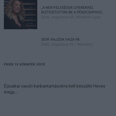
„A NER-FELESÉGEK GYEREKKEL
BIZTOSÍTOTTÁK BE A PÉNZCSAPHOZ...
2026. augusztus 05
|
Mindenki ügye
SIOR: RAJZOK HAZA 98.
2026. augusztus 05
|
Vélemény
FRISS 10 KÖRNYÉK ÜGYE
Éjszakai vasúti karbantartásokra kell készülni Heves
megy...