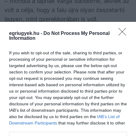
– mondta a lapnak Varga Sándorné, akinek az
volt a célja, hogy a falu újra olyan összetartó
legyen, mint gyerekkorában is volt.
A polgármester a cikkben büszkén újságolja,
egriugyek.hu -
Do Not Process My Personal
Information
hogy jelenleg nincs is eladó ház a faluban,
majdnem minden hónapra jut valami program,
If you wish to opt-out of the sale, sharing to third parties, or
processing of your personal or sensitive information for
közösségi élmény, a Batul Fesztiválra például
targeted advertising by us, please use the below opt-out
már szerte az országból érkeznek látogatók –
section to confirm your selection. Please note that after your
olyanok is, akikből akár új lakók is lehetnek.
opt-out request is processed you may continue seeing
interest-based ads based on personal information utilized by
“Az idei fesztiválon egy házaspár jött oda
us or personal information disclosed to third parties prior to
hozzám, hogy ajánljak nekik üres ingatlant.
your opt-out. You may separately opt-out of the further
disclosure of your personal information by third parties on the
Már költöznek” – mesélte büszkén Varga
IAB’s list of downstream participants. This information may
Sándorné.
also be disclosed by us to third parties on the
IAB’s List of
Downstream Participants
that may further disclose it to other
(Indexkép:
Mónosbél Wikipédia-oldala
)
third parties.