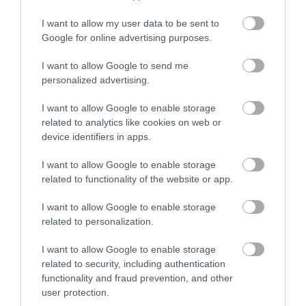
MENTŐK IS A HELYSZÍNRE ÉRKE...
2026. augusztus 06
|
Riasztó
I want to allow my user data to be sent to
Google for online advertising purposes.
I want to allow Google to send me
HÍREK A GARÁZSBÓL: CHERY TIGGO 9
personalized advertising.
PHEV LUXURY – A KÍNAI PR...
2026. augusztus 06
|
Barta Autó
I want to allow Google to enable storage
related to analytics like cookies on web or
LAKÓÉPÜLETEK LÁNGOLTAK SZERDÁN
device identifiers in apps.
2026. augusztus 06
|
Riasztó
I want to allow Google to enable storage
related to functionality of the website or app.
I want to allow Google to enable storage
„NEM TETTÜNK NYOMÁST A FIUNKRA” –
EGY EGRI CSALÁD TÖRTÉNE...
related to personalization.
2026. augusztus 06
|
Sport
I want to allow Google to enable storage
related to security, including authentication
functionality and fraud prevention, and other
ÚJ HŰTŐRENDSZER A MARKHOT FERENC
user protection.
KÓRHÁZBAN: TÖBB MINT 70 ...