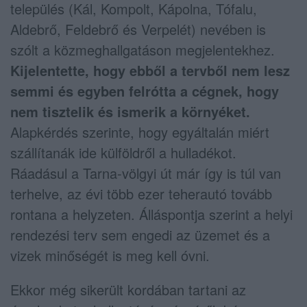
település (Kál, Kompolt, Kápolna, Tófalu,
Aldebrő, Feldebrő és Verpelét) nevében is
szólt a közmeghallgatáson megjelentekhez.
Kijelentette, hogy ebből a tervből nem lesz
semmi és egyben felrótta a cégnek, hogy
nem tisztelik és ismerik a környéket.
Alapkérdés szerinte, hogy egyáltalán miért
szállítanák ide külföldről a hulladékot.
Ráadásul a Tarna-völgyi út már így is túl van
terhelve, az évi több ezer teherautó tovább
rontana a helyzeten. Álláspontja szerint a helyi
rendezési terv sem engedi az üzemet és a
vizek minőségét is meg kell óvni.
Ekkor még sikerült kordában tartani az