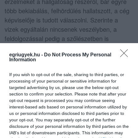
érzelmeket a hallgatóság részéről, bár egyre
több bekiabálás, felhördülés hallatszott, a cég
képviselője is tudott válaszolni. Szerinte a
vizek egyáltalán nincsenek veszélyben, a
feldolgozással pedig a szőlészetben is
használható komposztot tudnak adni cserébe.
egriugyek.hu -
Do Not Process My Personal
A jelenlegi egerszóláti rendezési terv nem
Information
zárja ki a bányában a tervezett
tevékenységet, arra még a
If you wish to opt-out of the sale, sharing to third parties, or
processing of your personal or sensitive information for
bányakapitányság is rábólintott.
Ráadásul
targeted advertising by us, please use the below opt-out
kifüggesztésre is került a terv, a cég a
section to confirm your selection. Please note that after your
opt-out request is processed you may continue seeing
szabályokat betartva járt el.
interest-based ads based on personal information utilized by
us or personal information disclosed to third parties prior to
your opt-out. You may separately opt-out of the further
Az ezután felszólaló polgármesterek
disclosure of your personal information by third parties on the
(egerszóláti, kápolnai, verpeléti, demjéni,
IAB’s list of downstream participants. This information may