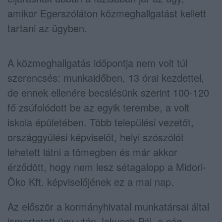
amikor Egerszóláton közmeghallgatást kellett
tartani az ügyben.
A közmeghallgatás időpontja nem volt túl
szerencsés: munkaidőben, 13 órai kezdettel,
de ennek ellenére becslésünk szerint 100-120
fő zsúfolódott be az egyik terembe, a volt
iskola épületében. Több települési vezetőt,
országgyűlési képviselőt, helyi szószólót
lehetett látni a tömegben és már akkor
érződött, hogy nem lesz sétagalopp a Midori-
Öko Kft. képviselőjének ez a mai nap.
Az először a kormányhivatal munkatársai által
ismertetett ügy után Jakusch Pál, a cég