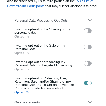
also be disclosed by us to third parties on the
IAB’s List of
egerszalóki) is megközelítőleg ugyan azt
Downstream Participants
that may further disclose it to other
mondták: az üzem nem illeszkedik a tájba,
third parties.
veszélyezteti a turizmust és a bort, a szállítás
Please note that this website/app uses one or more Google
Personal Data Processing Opt Outs
káros hatásai felmérhetetlenek.
Egerszóláton
services and may gather and store information including but
not limited to your visit or usage behaviour. You may click to
I want to opt-out of the Sharing of my
még rendkívüli testületi ülést is tartottak,
personal data.
grant or deny consent to Google and its third-party tags to
Opted In
ahol rendeleti szinten tiltották meg
use your data for below specified purposes in below Google
consent section.
mindenféle hulladék feldolgozását a
I want to opt-out of the Sale of my
Personal Data.
településen
.
Opted In
I want to opt-out of processing my
Ez után már nehezen lehetett féken tartani az
Personal Data for Targeted Advertising.
Opted In
indulatokat, egymást érték a felszólalók és a
kiabálások, a cég képviselője néha nem is
I want to opt-out of Collection, Use,
Retention, Sale, and/or Sharing of my
Personal Data that Is Unrelated with the
tudta még csak elkezdeni sem a válaszait,
Purposes for which it was collected.
Opted Out
rögtön kapott újabbat. A résztvevő lakosok
legtöbbje helyi volt, de a környező
Google consents