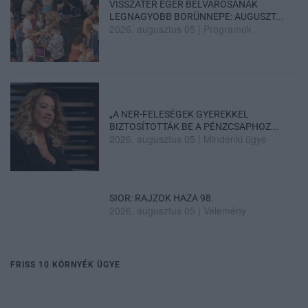
VISSZATÉR EGER BELVÁROSÁNAK
LEGNAGYOBB BORÜNNEPE: AUGUSZT...
2026. augusztus 05
|
Programok
„A NER-FELESÉGEK GYEREKKEL
BIZTOSÍTOTTÁK BE A PÉNZCSAPHOZ...
2026. augusztus 05
|
Mindenki ügye
SIOR: RAJZOK HAZA 98.
2026. augusztus 05
|
Vélemény
FRISS 10 KÖRNYÉK ÜGYE