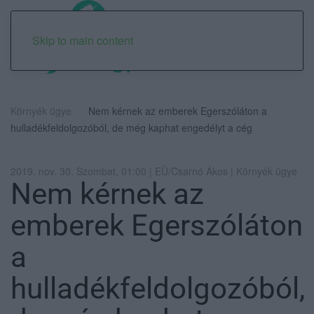
Skip to main content
Környék ügye
Nem kérnek az emberek Egerszóláton a
hulladékfeldolgozóból, de még kaphat engedélyt a cég
2019. nov. 30. Szombat, 01:00 | EÜ/Csarnó Ákos | Környék ügye
Nem kérnek az
emberek Egerszóláton
a
hulladékfeldolgozóból,