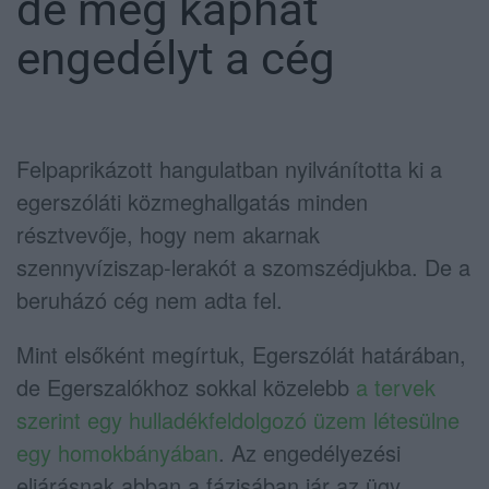
de még kaphat
engedélyt a cég
Felpaprikázott hangulatban nyilvánította ki a
egerszóláti közmeghallgatás minden
résztvevője, hogy nem akarnak
szennyvíziszap-lerakót a szomszédjukba. De a
beruházó cég nem adta fel.
Mint elsőként megírtuk, Egerszólát határában,
de Egerszalókhoz sokkal közelebb
a tervek
szerint egy hulladékfeldolgozó üzem létesülne
egy homokbányában
. Az engedélyezési
eljárásnak abban a fázisában jár az ügy,