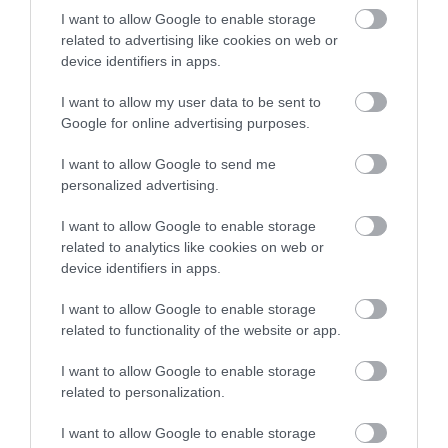
településekről is érkeztek sokan. A legnagyobb
I want to allow Google to enable storage
félelme a résztvevőknek az volt, hogy a
related to advertising like cookies on web or
device identifiers in apps.
szennyvíziszap szerintük veszélyes hulladék,
és csak a feltáratlan, off-shore hátterű cég
I want to allow my user data to be sent to
érdeke a megvalósítás.
Többen is
Google for online advertising purposes.
hangsúlyozták, hogy amennyiben az üzem
I want to allow Google to send me
mégis kap engedélyt mindent megtesznek a
personalized advertising.
működés ellehetetlenítéséért.
I want to allow Google to enable storage
related to analytics like cookies on web or
A közmeghallgatás a végére kezdett
device identifiers in apps.
kontrollálhatatlanná válni, így kb. két óra
I want to allow Google to enable storage
kérdés-özön után lezárta a Kormányhivatal
related to functionality of the website or app.
a meghallgatást, azonban így pár fontos
I want to allow Google to enable storage
kérdésre nem jutott válasz.
Az egyik, hogy
related to personalization.
amennyiben a jogszabályoknak megfelel a cég
I want to allow Google to enable storage