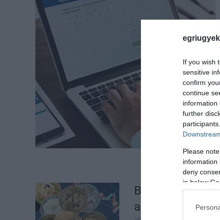
egriugyek
If you wish 
sensitive in
confirm you
continue se
information 
further disc
participants
Downstream 
Please note
information 
deny consent
in below Go
Börtön is járhat
a magyar piaco
Persona
2025. július 01
| Csarnó Ák