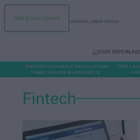
Skip to main content
2026. augusztus 08., szombat, László névnap
EGER ÜGYE
VÁLASZ
Halmentés Szarvaskőnél: őshonos és védett
Hírek a ga
halakat mentettek ki a kiszáradó Eg...
– A kí
Fintech