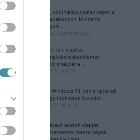
Új adathalász csalás terjed a
Facebookon! Mindenki
figyel...
2025. szeptember 22
Börtön is járhat
kriptokereskedelemért –
krízishelyzet a ...
2025. július 01
A Windows 11-ben elrejtettek
egy titokzatos funkciót
2025. május 31
Létező adatok alapján
teremtenek mesterséges
személyisége...