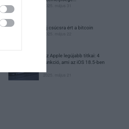
2025. május 31
Új csúcsra ért a bitcoin
2025. május 22
Az Apple legújabb titkai: 4
funkció, ami az iOS 18.5-ben
...
2025. május 21