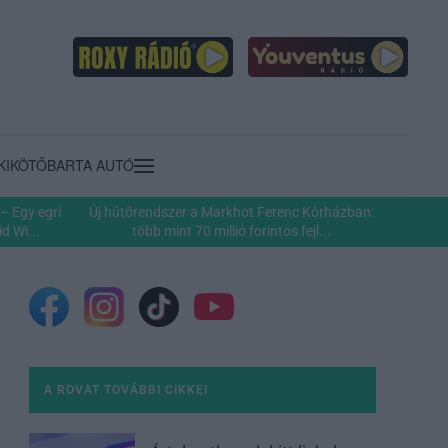
KIKÖTŐ
BARTA AUTÓ
– Egy egri
Új hűtőrendszer a Markhot Ferenc Kórházban:
d Wi...
több mint 70 millió forintos fejl...
A ROVAT TOVÁBBI CIKKEI