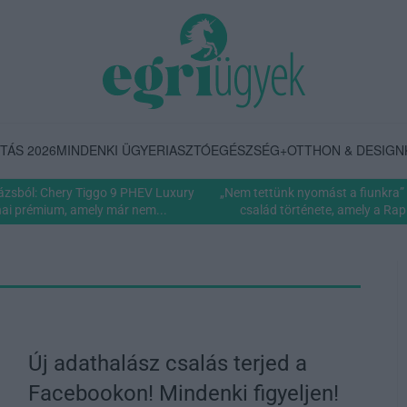
TÁS 2026
MINDENKI ÜGYE
RIASZTÓ
EGÉSZSÉG+
OTTHON & DESIGN
rázsból: Chery Tiggo 9 PHEV Luxury
„Nem tettünk nyomást a fiunkra” 
nai prémium, amely már nem...
család története, amely a Rapi
Új adathalász csalás terjed a
Facebookon! Mindenki figyeljen!