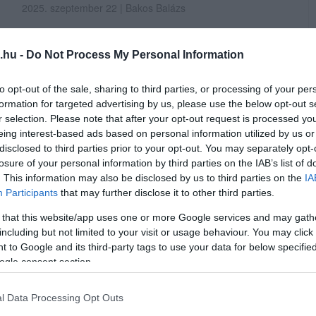
2025. szeptember 22
| Bakos Balázs
Új adathalász csalás terjed a Facebookon, amely a
Meta vállalati fiókjának álcázva próbálja
.hu -
Do Not Process My Personal Information
megszerezni a felhasználók adatait. A csalók
fiókzárolással fenyegetnek és gyors cselekvésre
to opt-out of the sale, sharing to third parties, or processing of your per
ösztönöznek, miközben árulkodó jelekkel leplezik
formation for targeted advertising by us, please use the below opt-out s
r selection. Please note that after your opt-out request is processed y
le magukat - írta a Telex A csalók a Meta Business
eing interest-based ads based on personal information utilized by us or
Support nevében küldenek üzeneteket,
disclosed to third parties prior to your opt-out. You may separately opt-
amelyekben arr...
losure of your personal information by third parties on the IAB’s list of
. This information may also be disclosed by us to third parties on the
IA
TOVÁBB...
Participants
that may further disclose it to other third parties.
 that this website/app uses one or more Google services and may gath
including but not limited to your visit or usage behaviour. You may click 
 to Google and its third-party tags to use your data for below specifi
ogle consent section.
 kriptokereskedelemért – krízishelyzet
n
l Data Processing Opt Outs
os