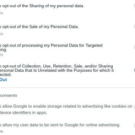
o opt-out of the Sharing of my personal data.
 bajba az új kriptós szabályozás miatt Július 1-jén
In
vénymódosítás, amely a jogosulatlan kriptokereskedelmet
rozza meg Magyaro...
o opt-out of the Sale of my Personal Data.
In
to opt-out of processing my Personal Data for Targeted
 elrejtettek egy titokzatos funkciót
ing.
In
ázs
n nem mai találmány: egy Reddit-felhasználó már 2022-
o opt-out of Collection, Use, Retention, Sale, and/or Sharing
ersonal Data that Is Unrelated with the Purposes for which it
ert egy szakmai fórumon, a hozzászólások közt pedig
lected.
tt funkció valójáb...
Out
consents
o allow Google to enable storage related to advertising like cookies on
lapján teremtenek mesterséges
evice identifiers in apps.
 a kiberbűnözők a csalások
o allow my user data to be sent to Google for online advertising
s.