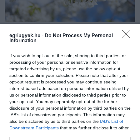
A sűrűn elágazó, széles növekedésű cserje
egriugyek.hu -
Do Not Process My Personal
Information
egyébként ősszel is virágzik, lombszíne a
sárgától a téglavörösig terjed.
If you wish to opt-out of the sale, sharing to third parties, or
processing of your personal or sensitive information for
Tekintse meg fotógalériánkat a fehér csodáról:
targeted advertising by us, please use the below opt-out
section to confirm your selection. Please note that after your
#GALLERY_73#
opt-out request is processed you may continue seeing
interest-based ads based on personal information utilized by
us or personal information disclosed to third parties prior to
your opt-out. You may separately opt-out of the further
disclosure of your personal information by third parties on the
IAB’s list of downstream participants. This information may
also be disclosed by us to third parties on the
IAB’s List of
Ne maradjon le a legfrissebb hírekről, kövessen
Downstream Participants
that may further disclose it to other
bennünket az EGRI ÜGYEK Google Hírek oldalán!
third parties.