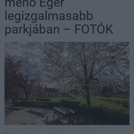
menő Eger
legizgalmasabb
parkjában – FOTÓK