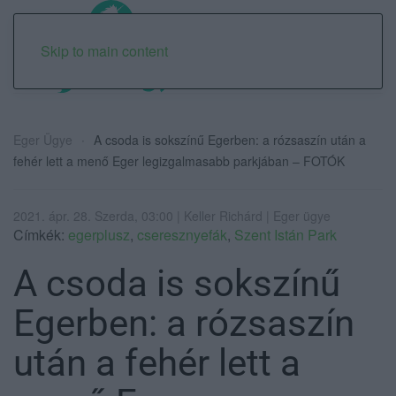
Skip to main content
Eger Ügye
A csoda is sokszínű Egerben: a rózsaszín után a
fehér lett a menő Eger legizgalmasabb parkjában – FOTÓK
2021. ápr. 28. Szerda, 03:00 | Keller Richárd | Eger ügye
Címkék:
egerplusz
,
cseresznyefák
,
Szent Istán Park
A csoda is sokszínű
Egerben: a rózsaszín
után a fehér lett a