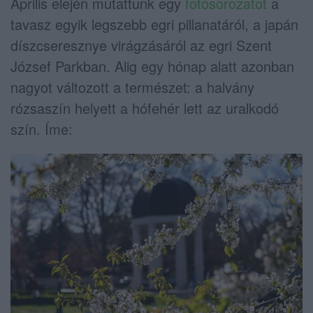
Április elején mutattunk egy
fotósorozatot
a
tavasz egyik legszebb egri pillanatáról, a japán
díszcseresznye virágzásáról az egri Szent
József Parkban. Alig egy hónap alatt azonban
nagyot változott a természet: a halvány
rózsaszín helyett a hófehér lett az uralkodó
szín. Íme: