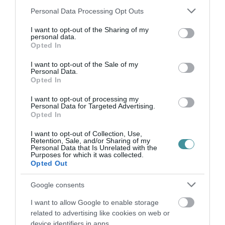
Please note that this website/app uses one or more Google
Personal Data Processing Opt Outs
services and may gather and store information including but
VISSZA A FŐOLDALRA
not limited to your visit or usage behaviour. You may click to
I want to opt-out of the Sharing of my
personal data.
grant or deny consent to Google and its third-party tags to
Opted In
use your data for below specified purposes in below Google
consent section.
I want to opt-out of the Sale of my
Personal Data.
Opted In
I want to opt-out of processing my
Personal Data for Targeted Advertising.
Legfrissebb híreink
Opted In
I want to opt-out of Collection, Use,
Retention, Sale, and/or Sharing of my
Personal Data that Is Unrelated with the
TANULJ NÉMETÜL OTTHONRÓL: A
Purposes for which it was collected.
DIGITÁLIS TANULÁS ELŐNYEI
Opted Out
2026. augusztus 07
|
Promóció
Google consents
I want to allow Google to enable storage
related to advertising like cookies on web or
device identifiers in apps.