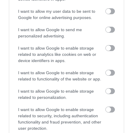
ÚJRAINDULNAK A KORÁBBAN
LEÁLLÍTOTT SZOLGÁLTATÁSOK AZ EGRI...
I want to allow my user data to be sent to
2026. augusztus 07
|
Eger ügye
Google for online advertising purposes.
I want to allow Google to send me
personalized advertising.
I want to allow Google to enable storage
TÍZ ÉVE NEM VOLT ILYEN ALACSONY AZ
related to analytics like cookies on web or
INFLÁCIÓ MAGYARORSZÁGON
device identifiers in apps.
2026. augusztus 07
|
Mindenki ügye
I want to allow Google to enable storage
related to functionality of the website or app.
I want to allow Google to enable storage
related to personalization.
MINDHÁROM ÜTEMBEN DOLGOZNAK A 25-
ÖS FŐÚTON EGERBEN
2026. augusztus 07
|
Eger ügye
I want to allow Google to enable storage
related to security, including authentication
functionality and fraud prevention, and other
user protection.