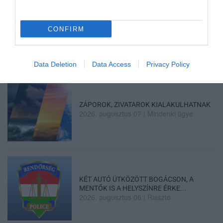
HALMENTÉS SZARVASKŐNÉL: ŐSHONOS
CONFIRM
ÉS VÉDETT HALAKAT MENTETT...
2026. augusztus 07
|
Környék ügye
Data Deletion
Data Access
Privacy Policy
ZÁPOROK, ZIVATAROK KIALAKULHATNAK
2026. augusztus 07
|
Mindenki ügye
KÉT AUTÓ ÜTKÖZÖTT BOGÁCSON, A
MENTŐK IS A HELYSZÍNRE ÉRKE...
2026. augusztus 06
|
Riasztó