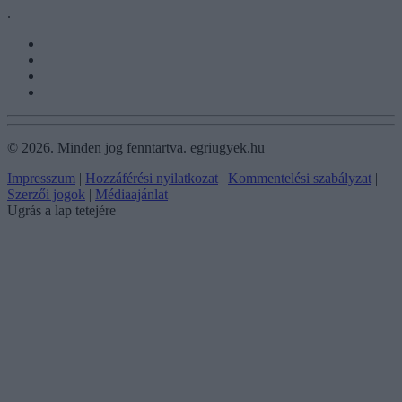
.
©
2026.
Minden jog fenntartva. egriugyek.hu
Impresszum
|
Hozzáférési nyilatkozat
|
Kommentelési szabályzat
|
Szerzői jogok
|
Médiaajánlat
Ugrás a lap tetejére