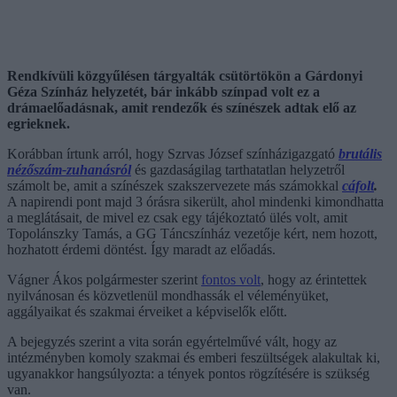
Rendkívüli közgyűlésen tárgyalták csütörtökön a
Gárdonyi
Géza Színház
helyzetét, bár inkább színpad volt ez a
drámaelőadásnak, amit rendezők és színészek adtak elő az
egrieknek.
Korábban írtunk arról, hogy Szrvas József színházigazgató
brutális
nézőszám-zuhanásról
és gazdaságilag tarthatatlan helyzetről
számolt be, amit a színészek szakszervezete más számokkal
cáfolt
.
A napirendi pont majd 3 órásra sikerült, ahol mindenki kimondhatta
a meglátásait, de mivel ez csak egy tájékoztató ülés volt, amit
Topolánszky Tamás, a GG Táncszínház vezetője kért, nem hozott,
hozhatott érdemi döntést. Így maradt az előadás.
Vágner Ákos
polgármester szerint
fontos volt
, hogy az érintettek
nyilvánosan és közvetlenül mondhassák el véleményüket,
aggályaikat és szakmai érveiket a képviselők előtt.
A bejegyzés szerint a vita során egyértelművé vált, hogy az
intézményben komoly szakmai és emberi feszültségek alakultak ki,
ugyanakkor hangsúlyozta: a tények pontos rögzítésére is szükség
van.