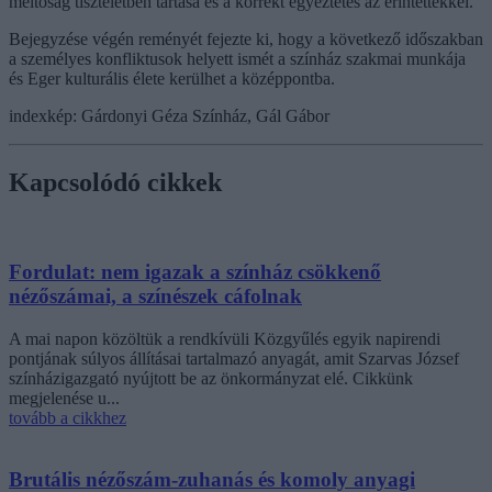
méltóság tiszteletben tartása és a korrekt egyeztetés az érintettekkel.
Bejegyzése végén reményét fejezte ki, hogy a következő időszakban
a személyes konfliktusok helyett ismét a színház szakmai munkája
és Eger kulturális élete kerülhet a középpontba.
indexkép: Gárdonyi Géza Színház, Gál Gábor
Kapcsolódó cikkek
Fordulat: nem igazak a színház csökkenő
nézőszámai, a színészek cáfolnak
A mai napon közöltük a rendkívüli Közgyűlés egyik napirendi
pontjának súlyos állításai tartalmazó anyagát, amit Szarvas József
színházigazgató nyújtott be az önkormányzat elé. Cikkünk
megjelenése u...
tovább a cikkhez
Brutális nézőszám-zuhanás és komoly anyagi