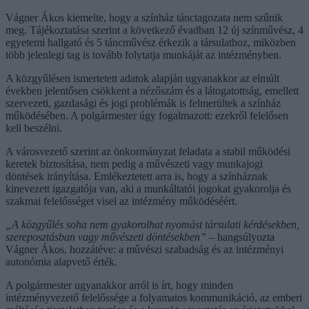
Vágner Ákos kiemelte, hogy a színház tánctagozata nem szűnik
meg. Tájékoztatása szerint a következő évadban 12 új színművész, 4
egyetemi hallgató és 5 táncművész érkezik a társulathoz, miközben
több jelenlegi tag is tovább folytatja munkáját az intézményben.
A közgyűlésen ismertetett adatok alapján ugyanakkor az elmúlt
években jelentősen csökkent a nézőszám és a látogatottság, emellett
szervezeti, gazdasági és jogi problémák is felmerültek a színház
működésében. A polgármester úgy fogalmazott: ezekről felelősen
kell beszélni.
A városvezető szerint az önkormányzat feladata a stabil működési
keretek biztosítása, nem pedig a művészeti vagy munkajogi
döntések irányítása. Emlékeztetett arra is, hogy a színháznak
kinevezett igazgatója van, aki a munkáltatói jogokat gyakorolja és
szakmai felelősséget visel az intézmény működéséért.
„A közgyűlés soha nem gyakorolhat nyomást társulati kérdésekben,
szereposztásban vagy művészeti döntésekben”
– hangsúlyozta
Vágner Ákos, hozzátéve: a művészi szabadság és az intézményi
autonómia alapvető érték.
A polgármester ugyanakkor arról is írt, hogy minden
intézményvezető felelőssége a folyamatos kommunikáció, az emberi