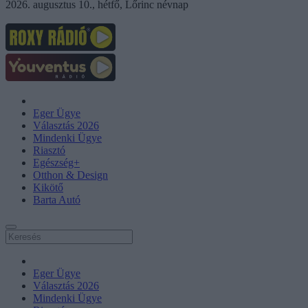
2026. augusztus 10., hétfő, Lőrinc névnap
Eger Ügye
Választás 2026
Mindenki Ügye
Riasztó
Egészség+
Otthon & Design
Kikötő
Barta Autó
Eger Ügye
Választás 2026
Mindenki Ügye