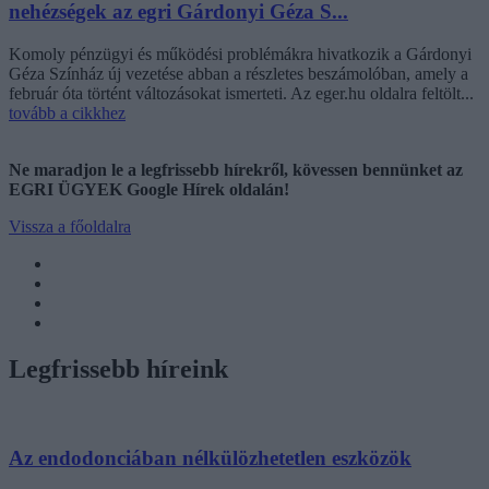
nehézségek az egri Gárdonyi Géza S...
Komoly pénzügyi és működési problémákra hivatkozik a Gárdonyi
Géza Színház új vezetése abban a részletes beszámolóban, amely a
február óta történt változásokat ismerteti. Az eger.hu oldalra feltölt...
tovább a cikkhez
Ne maradjon le a legfrissebb hírekről, kövessen bennünket az
EGRI ÜGYEK Google Hírek oldalán!
Vissza a főoldalra
Legfrissebb híreink
Az endodonciában nélkülözhetetlen eszközök