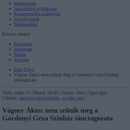
Impresszum
Hozzáférési nyilatkozat
Kommentelési szabályzat
Szerzői jogok
Médiaajánlat
Kövess minket
Facebook
Instagram
Tiktok
Youtube
Eger Ügye
Vágner Ákos: nem szűnik meg a Gárdonyi Géza Színház
tánctagozata
2026. május 15. Péntek, 09:49 | Csarnó Ákos | Eger ügye
Címkék:
gárdonyi géza színház
,
gg tánc eger
Vágner Ákos: nem szűnik meg a
Gárdonyi Géza Színház tánctagozata