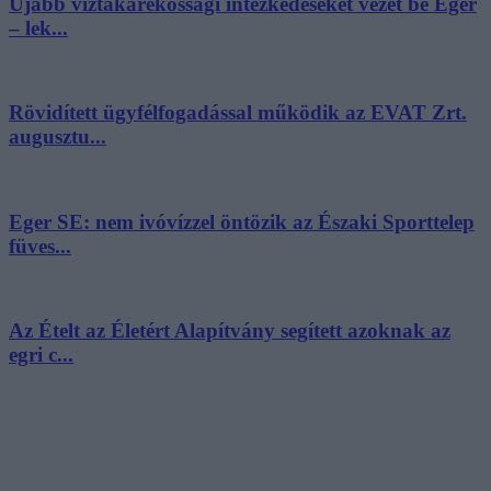
Újabb víztakarékossági intézkedéseket vezet be Eger
– lek...
Rövidített ügyfélfogadással működik az EVAT Zrt.
augusztu...
Eger SE: nem ivóvízzel öntözik az Északi Sporttelep
füves...
Az Ételt az Életért Alapítvány segített azoknak az
egri c...