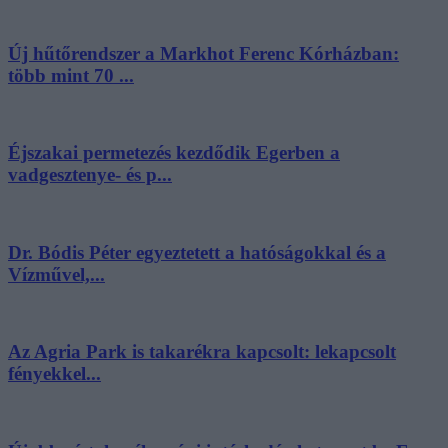
Új hűtőrendszer a Markhot Ferenc Kórházban:
több mint 70 ...
Éjszakai permetezés kezdődik Egerben a
vadgesztenye- és p...
Dr. Bódis Péter egyeztetett a hatóságokkal és a
Vízművel,...
Az Agria Park is takarékra kapcsolt: lekapcsolt
fényekkel...