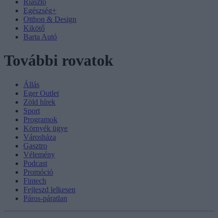
Riasztó
Egészség+
Otthon & Design
Kikötő
Barta Autó
További rovatok
Állás
Eger Outlet
Zöld hírek
Sport
Programok
Környék ügye
Városháza
Gasztro
Vélemény
Podcast
Promóció
Fintech
Fejleszd lelkesen
Páros-páratlan