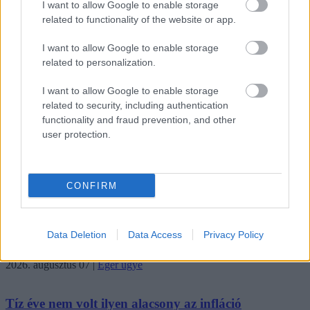
I want to allow Google to enable storage
megnézni
related to functionality of the website or app.
2026. augusztus 08
|
Promóció
I want to allow Google to enable storage
related to personalization.
Több mint egy hónap is lehet, mire teljesen
újraindul a p...
I want to allow Google to enable storage
related to security, including authentication
2026. augusztus 07
|
Mindenki ügye
functionality and fraud prevention, and other
user protection.
Tanulj németül otthonról: a digitális tanulás előnyei
2026. augusztus 07
|
Promóció
CONFIRM
Újraindulnak a korábban leállított szolgáltatások az
Data Deletion
Data Access
Privacy Policy
egri...
2026. augusztus 07
|
Eger ügye
Tíz éve nem volt ilyen alacsony az infláció