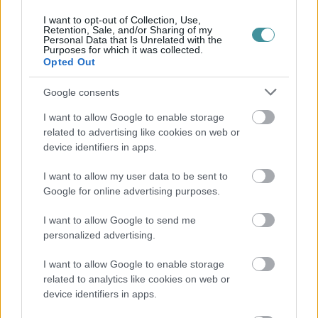
karrier ke...
I want to opt-out of Collection, Use,
Retention, Sale, and/or Sharing of my
2026. augusztus 09
|
Promóció
Personal Data that Is Unrelated with the
Purposes for which it was collected.
Opted Out
35 perces tanórák és kevesebb házi feladat jöhet az
alsó ...
Google consents
I want to allow Google to enable storage
2026. augusztus 08
|
Mindenki ügye
related to advertising like cookies on web or
device identifiers in apps.
Baka Andrást jelöli köztársasági elnöknek a Tisza
I want to allow my user data to be sent to
2026. augusztus 08
|
Mindenki ügye
Google for online advertising purposes.
I want to allow Google to send me
Új magyar külügyi stratégia készül, teljes szakítás
personalized advertising.
jön a...
I want to allow Google to enable storage
2026. augusztus 08
|
Mindenki ügye
related to analytics like cookies on web or
device identifiers in apps.
Tata elbűvölő látványosságai, amikért érdemes