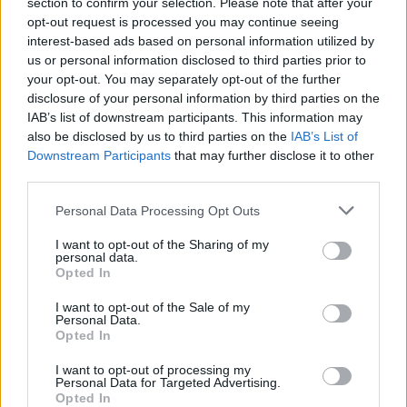
section to confirm your selection. Please note that after your
opt-out request is processed you may continue seeing
interest-based ads based on personal information utilized by
us or personal information disclosed to third parties prior to
your opt-out. You may separately opt-out of the further
disclosure of your personal information by third parties on the
IAB’s list of downstream participants. This information may
also be disclosed by us to third parties on the
IAB’s List of
Downstream Participants
that may further disclose it to other
third parties.
Please note that this website/app uses one or more Google
Personal Data Processing Opt Outs
services and may gather and store information including but
not limited to your visit or usage behaviour. You may click to
I want to opt-out of the Sharing of my
personal data.
grant or deny consent to Google and its third-party tags to
Opted In
use your data for below specified purposes in below Google
Orbán egykori vízügyi államtitkára is ellentmondott
consent section.
I want to opt-out of the Sale of my
a vol...
Personal Data.
Opted In
2026. augusztus 09
|
Mindenki ügye
I want to opt-out of processing my
Personal Data for Targeted Advertising.
A gyakornoki munka: lehetőségek és kihívások a
Opted In