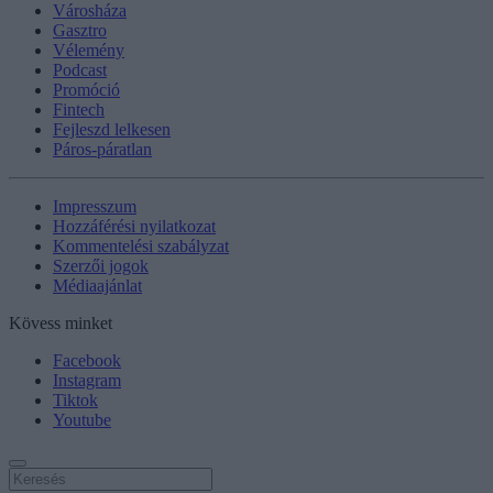
Városháza
Gasztro
Vélemény
Podcast
Promóció
Fintech
Fejleszd lelkesen
Páros-páratlan
Impresszum
Hozzáférési nyilatkozat
Kommentelési szabályzat
Szerzői jogok
Médiaajánlat
Kövess minket
Facebook
Instagram
Tiktok
Youtube