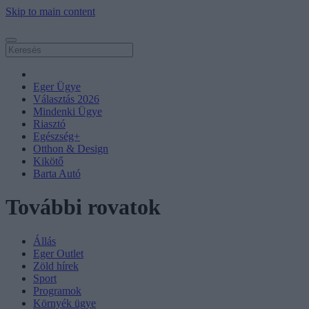
Skip to main content
Eger Ügye
Választás 2026
Mindenki Ügye
Riasztó
Egészség+
Otthon & Design
Kikötő
Barta Autó
További rovatok
Állás
Eger Outlet
Zöld hírek
Sport
Programok
Környék ügye