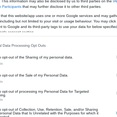
. This information may also be disclosed by us to third parties on the
IA
Participants
that may further disclose it to other third parties.
 that this website/app uses one or more Google services and may gath
including but not limited to your visit or usage behaviour. You may click 
 to Google and its third-party tags to use your data for below specifi
ogle consent section.
l Data Processing Opt Outs
o opt-out of the Sharing of my personal data.
In
o opt-out of the Sale of my Personal Data.
In
to opt-out of processing my Personal Data for Targeted
ing.
In
o opt-out of Collection, Use, Retention, Sale, and/or Sharing
ersonal Data that Is Unrelated with the Purposes for which it
ntettek ki a kiszáradó Eg...
lected.