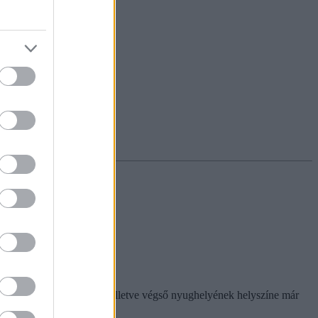
 Egerben. Későbbi sorsa, illetve végső nyughelyének helyszíne már