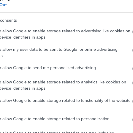
Out
kínai prémium, amely már nem...
consents
rténete, amely a Rapid Wi...
o allow Google to enable storage related to advertising like cookies on
t 70 millió forintos fejl...
evice identifiers in apps.
o allow my user data to be sent to Google for online advertising
s.
to allow Google to send me personalized advertising.
o allow Google to enable storage related to analytics like cookies on
evice identifiers in apps.
án?
o allow Google to enable storage related to functionality of the website
o allow Google to enable storage related to personalization.
tudatban leginkább csak az él róla, hogy 1552-ben legyőzte a törököket
is regényes.
o allow Google to enable storage related to security, including