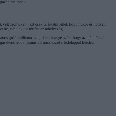
igazán méltónak."
 vélt csontokat – azt csak találgatni lehet, hogy mikor és hogyan
 be, talán ekkor történt az áthelyezés).
nos gróf szállította az egri érsekségre azért, hogy az ajándékkal
gaszként. 2008. június 28-ánaz ezzel a fedőlappal lefedett