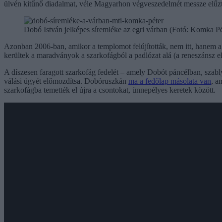
ülvén kitűnő diadalmat, véle Magyarhon végveszedelmét messze elűzte
Dobó István jelképes síremléke az egri várban (Fotó: Komka Pé
Azonban 2006-ban, amikor a templomot felújították, nem itt, hanem a d
kerültek a maradványok a szarkofágból a padlózat alá (a reneszánsz el
A díszesen faragott szarkofág fedelét – amely Dobót páncélban, szablyá
válási ügyét előmozdítsa. Dobóruszkán
ma a fedőlap másolata van
, a
szarkofágba temették el újra a csontokat, ünnepélyes keretek között.