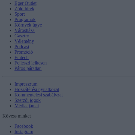
Eger Outlet
Zöld hírek
Sport
Programok
Környék ügye
Városháza
Gasztro
Vélemény
Podcast
Promóció
Fintech
Fejleszd lelkesen
Páros-páratlan
Impresszum
Hozzáférési nyilatkozat
Kommentelési szabályzat
Szerzői jogok
Médiaajánlat
Kövess minket
Facebook
Instagram