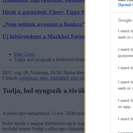
Opted 
Hírek a garázsból: Chery Tiggo 9 PHEV Luxury – A 
Google 
„Nem tettünk nyomást a fiunkra” – Egy egri család tö
I want t
Új hűtőrendszer a Markhot Ferenc Kórházban: több min
web or d
I want t
Eger Ügye
purpose
Tudja, hol nyugszik a törökverő Dobó István?
I want 
2021. aug. 08. Vasárnap, 10:56 | Barna Benedek | Eger ügye
Címkék:
egerplusz
,
eger
,
múltidéző
,
egri vár
,
dobó istván
I want t
web or d
Tudja, hol nyugszik a törökverő Dobó Istv
I want t
or app.
A néhai egri várkapitányt 13 éve, 2008 nyarán temették újra.
I want t
Dobó István a magyar történelem egyik legismertebb alakja, de a köz
kevésbé ismert. Pedig a néhai egri várkapitánynak és a sírjának sorsa 
I want t