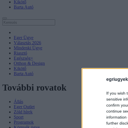
Kikötő
Barta Autó
Eger Ügye
Választás 2026
Mindenki Ügye
Riasztó
Egészség+
Otthon & Design
Kikötő
Barta Autó
egriugyek
További rovatok
If you wish 
sensitive in
Állás
confirm you
Eger Outlet
continue se
Zöld hírek
Sport
information 
Programok
further disc
Környék ügye