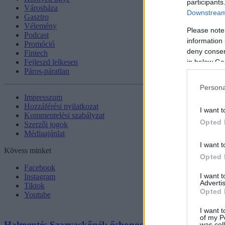
participants
Városháza
Downstream 
Gasztro
Vélemény
Please note
Podcast
information 
Promóció
deny consent
Fintech
in below Go
Fejleszd lelkesen
Páros-páratlan
Persona
Impresszum
Hozzáférési nyilatkozat
I want t
Kommentelési szabályzat
Opted 
Szerzői jogok
Médiaajánlat
I want t
Kövess minket
Opted 
Facebook
I want 
Instagram
Advertis
Tiktok
Opted 
Youtube
I want t
of my P
Halmentés Szarvaskőnél: őshonos és védett halakat me
was col