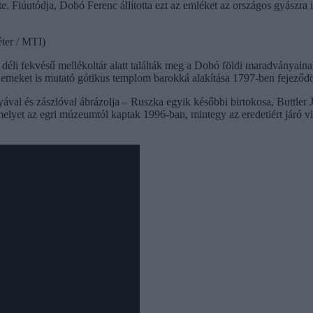
. Fiúutódja, Dobó Ferenc állította ezt az emléket az országos gyászra 
ter / MTI)
éli fekvésű mellékoltár alatt találták meg a Dobó földi maradványainak
emeket is mutató gótikus templom barokká alakítása 1797-ben fejeződött
val és zászlóval ábrázolja – Ruszka egyik későbbi birtokosa, Buttler Já
melyet az egri múzeumtól kaptak 1996-ban, mintegy az eredetiért járó vi