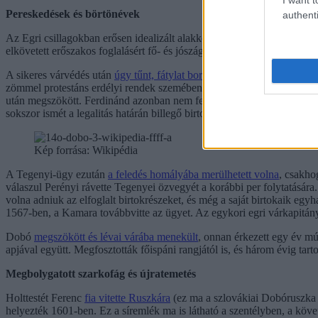
Pereskedések és börtönévek
authenti
Az Egri csillagokban erősen idealizált alakként megjelenő Dobó és k
elkövetett erőszakos foglalásért fő- és jószágvesztésre ítélte I. Ferdin
A sikeres várvédés után
úgy tűnt, fátylat borítanak
az esetre: Dobó bár
zömmel protestáns erdélyi rendek szemében, ezért aztán 1556-ban vis
után megszökött. Ferdinánd azonban nem feledte érdemeit, Léva várával
sokszor ismét a legalitás határán billegő birtokgyarapításról szólt – ál
Kép forrása: Wikipédia
A Tegenyi-ügy ezután
a feledés homályába merülhetett volna
, csakho
válaszul Perényi rávette Tegenyei özvegyét a korábbi per folytatására.
volna adniuk az elfoglalt birtokrészeket, és még a saját birtokaik eg
1567-ben, a Kamara továbbvitte az ügyet. Az egykori egri várkapitány
Dobó
megszökött és lévai várába menekült
, onnan érkezett egy év mú
apjával együtt. Megfosztották főispáni rangjától is, és három évig ta
Megbolygatott szarkofág és újratemetés
Holttestét Ferenc
fia vitette Ruszkára
(ez ma a szlovákiai Dobóruszka 
helyezték 1601-ben. Ez a síremlék ma is látható a szentélyben, a követke