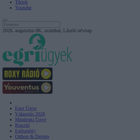
Tiktok
Youtube
2026. augusztus 08., szombat, László névnap
Eger Ügye
Választás 2026
Mindenki Ügye
Riasztó
Egészség+
Otthon & Design