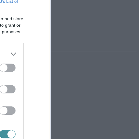
B’s List of
er and store
to grant or
ed purposes