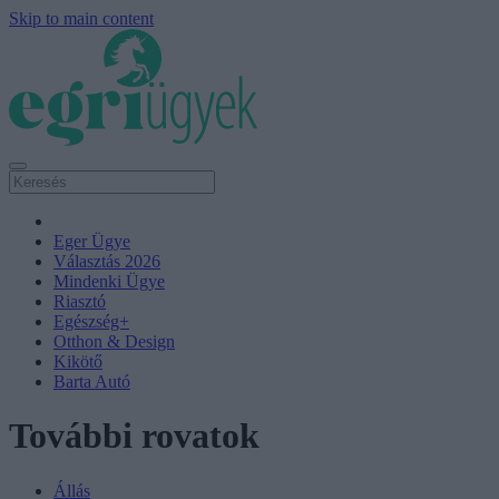
Skip to main content
Eger Ügye
Választás 2026
Mindenki Ügye
Riasztó
Egészség+
Otthon & Design
Kikötő
Barta Autó
További rovatok
Állás