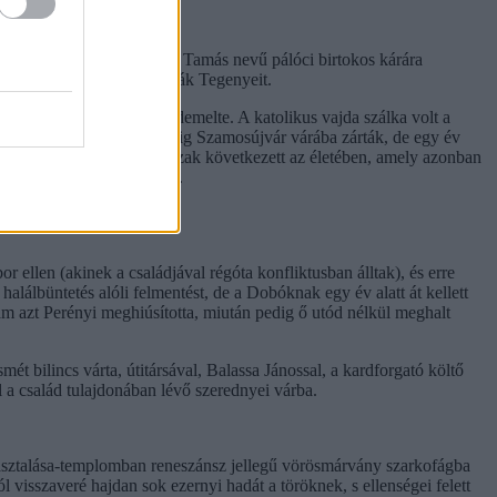
roma előtt – egy Tegenyei Tamás nevű pálóci birtokos kárára
egy éven belül kártalanítják Tegenyeit.
rdélyi vajdaságot is kiérdemelte. A katolikus vajda szálka volt a
nos Zsigmondot, Dobót pedig Szamosújvár várába zárták, de egy év
zután viszonylag békés időszak következett az életében, amely azonban
lország felé a testvéreivel.
 ellen (akinek a családjával régóta konfliktusban álltak), és erre
alálbüntetés alóli felmentést, de a Dobóknak egy év alatt át kellett
 ám azt Perényi meghiúsította, miután pedig ő utód nélkül meghalt
t bilincs várta, útitársával, Balassa Jánossal, a kardforgató költő
l a család tulajdonában lévő szerednyei várba.
asztalása-templomban reneszánsz jellegű vörösmárvány szarkofágba
tól visszaveré hajdan sok ezernyi hadát a töröknek, s ellenségei felett