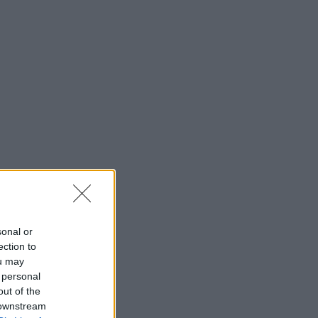
sonal or
ection to
ou may
 personal
out of the
 downstream