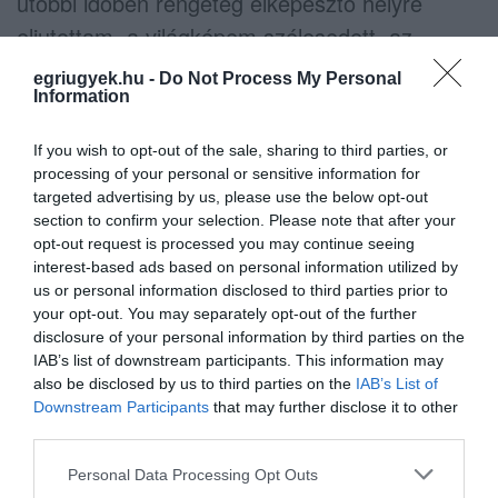
utóbbi időben rengeteg elképesztő helyre
eljutottam, a világképem szélesedett, az
önbizalmam erősödött. Egy új világba fogunk
egriugyek.hu -
Do Not Process My Personal
érkezni, a gyerekeimnek sokkal jobb lesz. Az
Information
új kihívás testben és lélekben mindannyiunkat
If you wish to opt-out of the sale, sharing to third parties, or
meg fog erősíteni. Az biztos, hogy egy
processing of your personal or sensitive information for
próbatétel lesz. Szerintem nem azért élünk a
targeted advertising by us, please use the below opt-out
section to confirm your selection. Please note that after your
világban, hogy az urainknak dolgozzunk nyolc-
opt-out request is processed you may continue seeing
tíz órákat, és ők elköltsék az adónkat, hanem
interest-based ads based on personal information utilized by
us or personal information disclosed to third parties prior to
egy nyugodtabb élet a cél. Egészségben,
your opt-out. You may separately opt-out of the further
vidámságban. Sajnos ez itthon nem látszik,
disclosure of your personal information by third parties on the
IAB’s list of downstream participants. This information may
egyre sötétebb a helyzet. Nagyon komoly a
also be disclosed by us to third parties on the
IAB’s List of
baj, nagy utcai lökdösődések, verekedések
Downstream Participants
that may further disclose it to other
várhatóak, de én abban nem akarok részt
third parties.
venni. Hamarosan rá fog jönni mindenki, hogy
Please note that this website/app uses one or more Google
Personal Data Processing Opt Outs
services and may gather and store information including but