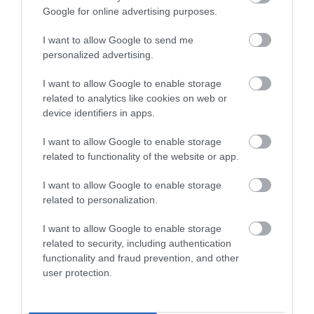
szórakozás. Ebből megélni nehézkes. Nem
Google for online advertising purposes.
úgy állok a dologhoz, hogy a „művészúr
I want to allow Google to send me
megérkezett és hol a fogadóbizottság”, de
personalized advertising.
nyilván ha lesz lehetőség akkor élni fogok vele.
I want to allow Google to enable storage
Nyilván fizikai melós leszek, legalulról kell
related to analytics like cookies on web or
kezdenem, be kell tagozódnom. De majd
device identifiers in apps.
küldök még karikatúrákat ha látjátok
I want to allow Google to enable storage
szükségét.
related to functionality of the website or app.
EÜ: Hajjaj, várjuk mindenképpen! Elárulod,
I want to allow Google to enable storage
related to personalization.
hogy hova költöztök pontosan?
I want to allow Google to enable storage
FV: Erről nem szeretnék beszélni. Viszont egy
related to security, including authentication
functionality and fraud prevention, and other
gondolatot szeretnék megosztani. Csernust
user protection.
kedvelem, olvastam – szerintem hiteles – ő
írta, hogy ha valamit elkezdesz csinálni, akkor