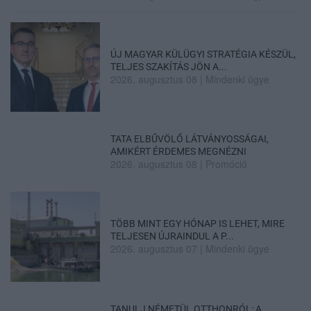
ÚJ MAGYAR KÜLÜGYI STRATÉGIA KÉSZÜL,
TELJES SZAKÍTÁS JÖN A...
2026. augusztus 08
|
Mindenki ügye
TATA ELBŰVÖLŐ LÁTVÁNYOSSÁGAI,
AMIKÉRT ÉRDEMES MEGNÉZNI
2026. augusztus 08
|
Promóció
TÖBB MINT EGY HÓNAP IS LEHET, MIRE
TELJESEN ÚJRAINDUL A P...
2026. augusztus 07
|
Mindenki ügye
TANULJ NÉMETÜL OTTHONRÓL: A