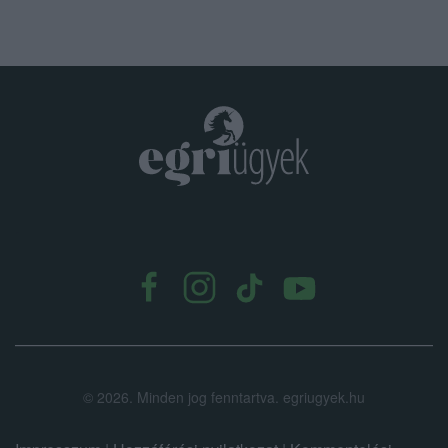
.
©
2026.
Minden jog fenntartva. egriugyek.hu