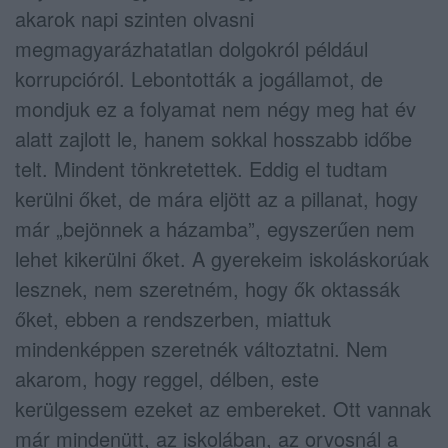
akarok napi szinten olvasni
megmagyarázhatatlan dolgokról például
korrupcióról. Lebontották a jogállamot, de
mondjuk ez a folyamat nem négy meg hat év
alatt zajlott le, hanem sokkal hosszabb időbe
telt. Mindent tönkretettek. Eddig el tudtam
kerülni őket, de mára eljött az a pillanat, hogy
már „bejönnek a házamba”, egyszerűen nem
lehet kikerülni őket. A gyerekeim iskoláskorúak
lesznek, nem szeretném, hogy ők oktassák
őket, ebben a rendszerben, miattuk
mindenképpen szeretnék változtatni. Nem
akarom, hogy reggel, délben, este
kerülgessem ezeket az embereket. Ott vannak
már mindenütt, az iskolában, az orvosnál a