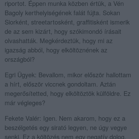
riportot. Éppen munka közben értük, a Vén
Bagoly kerthelyiségének falát fújta. Sokan
Siorként, streetartosként, graffitisként ismerik
de az sem kizárt, hogy szókimondó írásait
olvashatták. Megkérdeztük, hogy mi az
igazság abból, hogy elköltöznének az
országból?
Egri Ügyek: Bevallom, mikor először hallottam
a hírt, először viccnek gondoltam. Aztán
megerősítetted, hogy elköltöztök külföldre. Ez
már végleges?
Fekete Valér: Igen. Nem akarom, hogy ez a
beszélgetés egy sirató legyen, ne úgy vegye
senki. Ez a költözés nem egy negatív dolog,