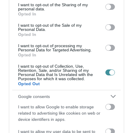
nem a cigányok vagy a zsidók lopták el az
not limited to your visit or usage behaviour. You may click to
I want to opt-out of the Sharing of my
országot, hanem néven nevezhető
personal data.
grant or deny consent to Google and its third-party tags to
Opted In
hétszázhuszonnégy ember és pártízezer
use your data for below specified purposes in below Google
consent section.
I want to opt-out of the Sale of my
senkiházi haverjuk. Ezeknek ott lesz a neve,
Personal Data.
Opted In
címe, de el fognak menekülni a nép elől és itt
fogják hagyják az adósságot és a bajt. Inkább
I want to opt-out of processing my
Personal Data for Targeted Advertising.
mással foglalkozunk majd kint.
Opted In
I want to opt-out of Collection, Use,
Retention, Sale, and/or Sharing of my
Personal Data that Is Unrelated with the
Purposes for which it was collected.
EÜ: Jött-e megkeresés külföldről? Neki állsz
Opted Out
majd ott is fújni, rajzolni?
Google consents
FV: Nem érkezett megkeresés. Nincs még
I want to allow Google to enable storage
related to advertising like cookies on web or
ilyen terv. Nincsen ilyen igényem kimondottan.
device identifiers in apps.
Nem terveztem, ez igazából hobbi,
I want to allow my user data to be sent to