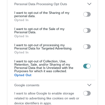
műhelyfoglalkozások megvalósítására,
Please note that this website/app uses one or more Google
Personal Data Processing Opt Outs
services and may gather and store information including but
valamint egy, a Zárkándy-bástyára tervezett
not limited to your visit or usage behaviour. You may click to
I want to opt-out of the Sharing of my
personal data.
elektronikus jegyértékesítő - és beléptető
grant or deny consent to Google and its third-party tags to
Opted In
use your data for below specified purposes in below Google
rendszer telepítésére fordítják.
consent section.
I want to opt-out of the Sale of my
Personal Data.
Opted In
Szintén pályázati forrás támogatásával
I want to opt-out of processing my
Personal Data for Targeted Advertising.
valósulhat meg egy új időszaki tárlat: 2022-ben
Opted In
Sz. Holló Valéria születésének 120. évfordulója
I want to opt-out of Collection, Use,
alkalmából időszaki kiállítással emlékeznek az
Retention, Sale, and/or Sharing of my
Personal Data that Is Unrelated with the
egyik legjelentősebb magángyűjtőre. Több,
Purposes for which it was collected.
Opted Out
jelenleg még elbírálás alatt álló projektforrásból
további kiállítások létrehozása, felújítása,
Google consents
valamint egy vándorkiállítás fogadását is célul
I want to allow Google to enable storage
related to advertising like cookies on web or
tűzték ki.
device identifiers in apps.