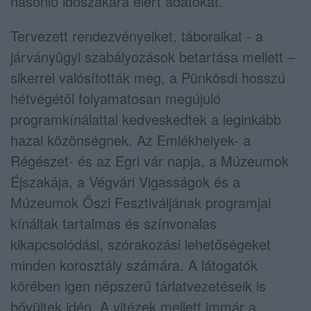
hasonló időszakára elért adatokat.
Tervezett rendezvényeiket, táboraikat - a
járványügyi szabályozások betartása mellett –
sikerrel valósították meg, a Pünkösdi hosszú
hétvégétől folyamatosan megújuló
programkínálattal kedveskedtek a leginkább
hazai közönségnek. Az Emlékhelyek- a
Régészet- és az Egri vár napja, a Múzeumok
Éjszakája, a Végvári Vigasságok és a
Múzeumok Őszi Fesztiváljának programjai
kínáltak tartalmas és színvonalas
kikapcsolódási, szórakozási lehetőségeket
minden korosztály számára. A látogatók
körében igen népszerű tárlatvezetéseik is
bővültek idén. A vitézek mellett immár a