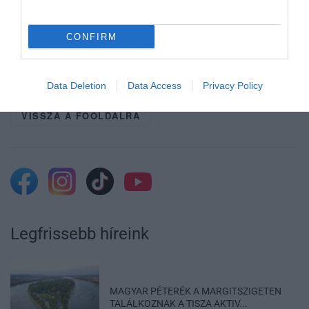
CONFIRM
Ne maradjon le a legfrissebb hírekről, kövessen
bennünket az EGRI ÜGYEK Google Hírek oldalán!
Data Deletion
Data Access
Privacy Policy
VISSZA A FŐOLDALRA
Legfrissebb híreink
MAGYAR PÉTERÉK A MARGITSZIGETEN
TALÁLKOZNAK A TISZA AKTIV...