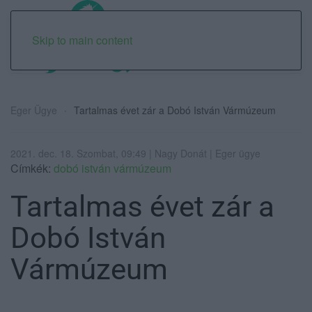
Skip to main content
Eger Ügye
Tartalmas évet zár a Dobó István Vármúzeum
2021. dec. 18. Szombat, 09:49 | Nagy Donát | Eger ügye
Címkék:
dobó istván vármúzeum
Tartalmas évet zár a
Dobó István
Vármúzeum