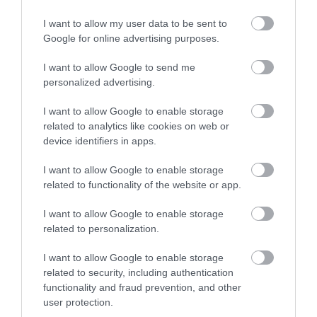
„Az egri vár és erődrendszer turisztikai célú
I want to allow my user data to be sent to
Google for online advertising purposes.
fejlesztése” című uniós és állami támogatású
projekt építési munkálatai ütemezés szerint
I want to allow Google to send me
personalized advertising.
haladnak. Jelenleg az utolsó projektelem, az
Ágyúdomb építése zajlik. A kivitelezési
I want to allow Google to enable storage
related to analytics like cookies on web or
feladatokkal párhuzamosan zajlik a látogatók
device identifiers in apps.
számára új élményeket biztosító
I want to allow Google to enable storage
attrakciófejlesztés. Ez teszi majd lehetővé,
related to functionality of the website or app.
hogy a vendégeket új kiállításokkal, új
látványosságokkal és új érdekességekkel
I want to allow Google to enable storage
related to personalization.
várhassák a vár falai között.
I want to allow Google to enable storage
Borítókép:
H. Szabó Sándor /
MTI
related to security, including authentication
functionality and fraud prevention, and other
user protection.