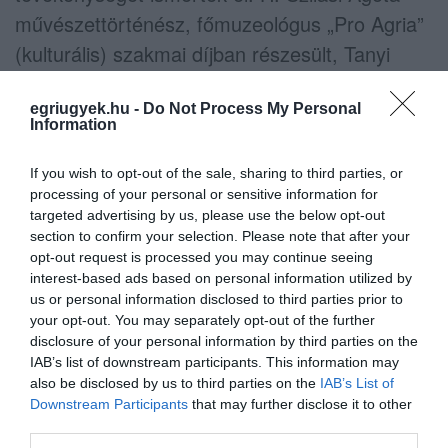
művészettörténész, főmuzeológus „Pro Agria”
(kulturális) szakmai díjban részesült, Tanyi
Sándor muzeológus-asszisztens "Kiváló
munkáért" kitüntetést kapott az egri
egriugyek.hu -
Do Not Process My Personal
Information
önkormányzattól.
If you wish to opt-out of the sale, sharing to third parties, or
processing of your personal or sensitive information for
targeted advertising by us, please use the below opt-out
Több, pozitívan elbírált pályázatnak örülhettek
section to confirm your selection. Please note that after your
a 2021-es évben. A Nemzeti Kulturális Alap, a
opt-out request is processed you may continue seeing
Nemzeti Tehetség Program és a Lechner
interest-based ads based on personal information utilized by
us or personal information disclosed to third parties prior to
Tudásközpont által kiírt tendereken elnyert
your opt-out. You may separately opt-out of the further
támogatások összértéke 13.435 000 Ft. A
disclosure of your personal information by third parties on the
IAB’s list of downstream participants. This information may
pályázati forrásokat műtárgyak beszerzésre,
also be disclosed by us to third parties on the
IAB’s List of
illetve restaurálásra, konferenciák és
Downstream Participants
that may further disclose it to other
third parties.
rendezvények szervezésére, tehetséggondozó