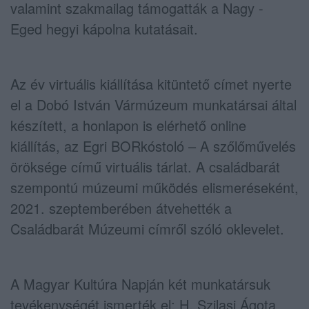
valamint szakmailag támogatták a Nagy -
Eged hegyi kápolna kutatásait.
Az év virtuális kiállítása kitüntető címet nyerte
el a Dobó István Vármúzeum munkatársai által
készített, a honlapon is elérhető online
kiállítás, az Egri BORkóstoló – A szőlőművelés
öröksége című virtuális tárlat. A családbarát
szempontú múzeumi működés elismeréseként,
2021. szeptemberében átvehették a
Családbarát Múzeumi címről szóló oklevelet.
A Magyar Kultúra Napján két munkatársuk
tevékenységét ismerték el: H. Szilasi Ágota