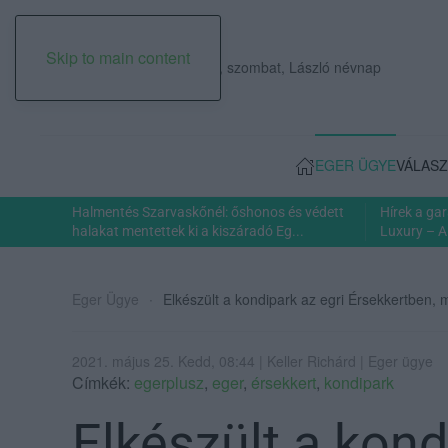
Skip to main content
2026. augusztus 08., szombat, László névnap
EGER ÜGYE
VÁLASZ
Halmentés Szarvaskőnél: őshonos és védett
Hírek a ga
halakat mentettek ki a kiszáradó Eg...
Luxury – A
Eger Ügye
Elkészült a kondipark az egri Érsekkertben,
2021. május 25. Kedd, 08:44 | Keller Richárd | Eger ügye
Címkék:
egerplusz
,
eger
,
érsekkert
,
kondipark
Elkészült a kond