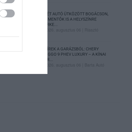
KÉT AUTÓ ÜTKÖZÖTT BOGÁCSON,
A MENTŐK IS A HELYSZÍNRE
ÉRKE...
2026. augusztus 06
|
Riasztó
HÍREK A GARÁZSBÓL: CHERY
TIGGO 9 PHEV LUXURY – A KÍNAI
PR...
2026. augusztus 06
|
Barta Autó