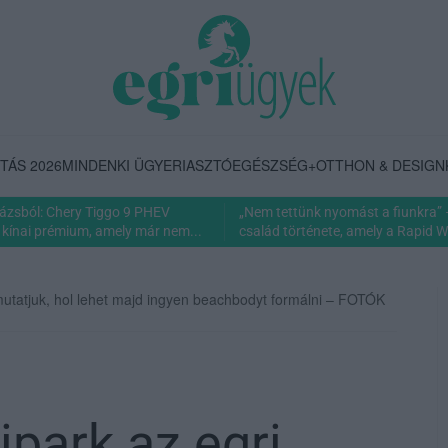
TÁS 2026
MINDENKI ÜGYE
RIASZTÓ
EGÉSZSÉG+
OTTHON & DESIGN
rázsból: Chery Tiggo 9 PHEV
„Nem tettünk nyomást a fiunkra” 
 kínai prémium, amely már nem...
család története, amely a Rapid Wi
 mutatjuk, hol lehet majd ingyen beachbodyt formálni – FOTÓK
ipark az egri