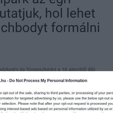
tatjuk, hol lehet
chbodyt formálni
ódzkodni és függeszkedni a 16 elemből álló
.hu -
Do Not Process My Personal Information
alakítása az egri Érsekkert közepén,
to opt-out of the sale, sharing to third parties, or processing of your per
l álló sportpark ingyenesen használható, az
formation for targeted advertising by us, please use the below opt-out s
ek hárulnak az önkormányzatra.
r selection. Please note that after your opt-out request is processed y
eing interest-based ads based on personal information utilized by us or