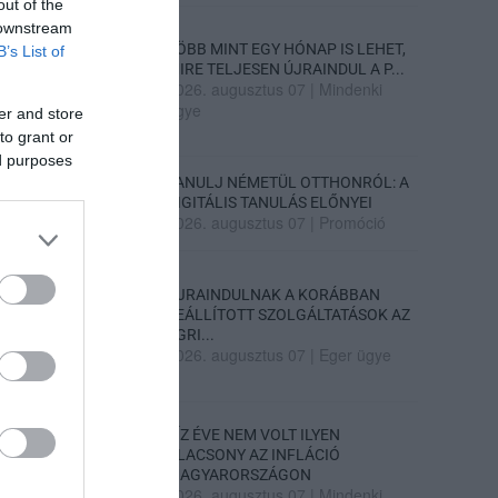
out of the
 downstream
TÖBB MINT EGY HÓNAP IS LEHET,
B’s List of
MIRE TELJESEN ÚJRAINDUL A P...
2026. augusztus 07
|
Mindenki
ügye
er and store
to grant or
ed purposes
TANULJ NÉMETÜL OTTHONRÓL: A
DIGITÁLIS TANULÁS ELŐNYEI
2026. augusztus 07
|
Promóció
ÚJRAINDULNAK A KORÁBBAN
LEÁLLÍTOTT SZOLGÁLTATÁSOK AZ
EGRI...
2026. augusztus 07
|
Eger ügye
TÍZ ÉVE NEM VOLT ILYEN
ALACSONY AZ INFLÁCIÓ
MAGYARORSZÁGON
2026. augusztus 07
|
Mindenki