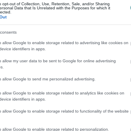
ezik. Az egri sportpark a Nemzeti Szabadidős
o opt-out of Collection, Use, Retention, Sale, and/or Sharing
ersonal Data that Is Unrelated with the Purposes for which it
 létre, amely 2016-ban indult útjára.
lected.
Out
források Minisztérium Sportért Felelős
 a 2016 óta újonnan megépült és átadott
consents
ekortán futókörök jórésze ezen program
o allow Google to enable storage related to advertising like cookies on
bb pontján is, a települések erre a kétféle
evice identifiers in apps.
ébként szintén az egri Érsekkertben
o allow my user data to be sent to Google for online advertising
ül
.
s.
ontja még nem ismert, de mivel a tábláján
to allow Google to send me personalized advertising.
ban birtokba vehetik a sportolni vágyó
o allow Google to enable storage related to analytics like cookies on
evice identifiers in apps.
o allow Google to enable storage related to functionality of the website
galériánkat!
o allow Google to enable storage related to personalization.