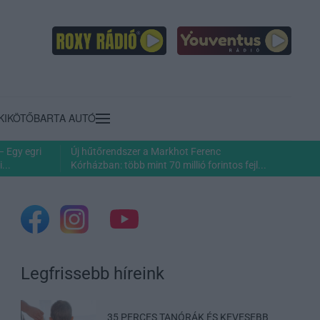
KIKÖTŐ
BARTA AUTÓ
– Egy egri
Új hűtőrendszer a Markhot Ferenc
...
Kórházban: több mint 70 millió forintos fejl...
Legfrissebb híreink
35 PERCES TANÓRÁK ÉS KEVESEBB