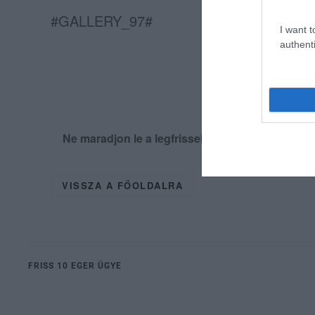
#GALLERY_97#
I want t
authenti
Ne maradjon le a legfrissebb hírekről, kövess
VISSZA A FŐOLDALRA
FRISS 10 EGER ÜGYE