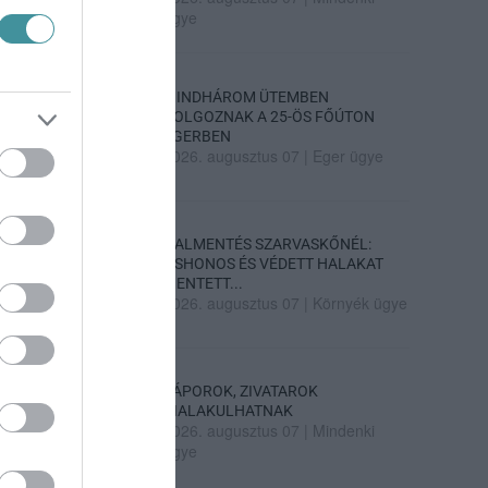
ügye
MINDHÁROM ÜTEMBEN
DOLGOZNAK A 25-ÖS FŐÚTON
EGERBEN
2026. augusztus 07
|
Eger ügye
HALMENTÉS SZARVASKŐNÉL:
ŐSHONOS ÉS VÉDETT HALAKAT
MENTETT...
2026. augusztus 07
|
Környék ügye
ZÁPOROK, ZIVATAROK
KIALAKULHATNAK
2026. augusztus 07
|
Mindenki
ügye