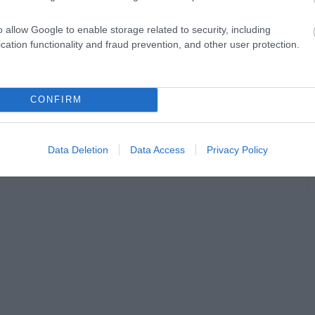
o allow Google to enable storage related to security, including
cation functionality and fraud prevention, and other user protection.
CONFIRM
en bennünket az EGRI ÜGYEK Google Hírek oldalán!
Data Deletion
Data Access
Privacy Policy