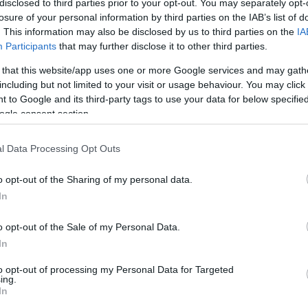
disclosed to third parties prior to your opt-out. You may separately opt-
re elkészült az érsekkerti újdonság.
losure of your personal information by third parties on the IAB’s list of
már csak néhány politikusra és a szokásos
. This information may also be disclosed by us to third parties on the
IA
Participants
that may further disclose it to other third parties.
 vegyék a mozogni vágyó egriek.
 that this website/app uses one or more Google services and may gath
including but not limited to your visit or usage behaviour. You may click 
 to Google and its third-party tags to use your data for below specifi
ogle consent section.
étáló bal oldalán található, "D" típusú
tosít, elemei tolódzkodásra, húzódzkodásra,
l Data Processing Opt Outs
orlatokra, valamint lépcsőzésre,
zhető gyakorlatokra és függeszkedésre is
o opt-out of the Sharing of my personal data.
In
pzatot kapott és akadálymentesített.
o opt-out of the Sale of my Personal Data.
In
ú sportpark elnevezés? A betűjel utalás a
to opt-out of processing my Personal Data for Targeted
ing.
re, amely maximális, 150 négyszetméter
In