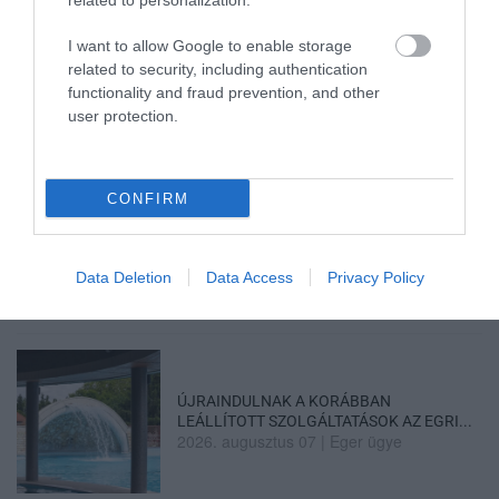
related to personalization.
AMIKÉRT ÉRDEMES MEGNÉZNI
2026. augusztus 08
|
Promóció
I want to allow Google to enable storage
related to security, including authentication
functionality and fraud prevention, and other
user protection.
TÖBB MINT EGY HÓNAP IS LEHET, MIRE
TELJESEN ÚJRAINDUL A P...
2026. augusztus 07
|
Mindenki ügye
CONFIRM
TANULJ NÉMETÜL OTTHONRÓL: A
Data Deletion
Data Access
Privacy Policy
DIGITÁLIS TANULÁS ELŐNYEI
2026. augusztus 07
|
Promóció
ÚJRAINDULNAK A KORÁBBAN
LEÁLLÍTOTT SZOLGÁLTATÁSOK AZ EGRI...
2026. augusztus 07
|
Eger ügye