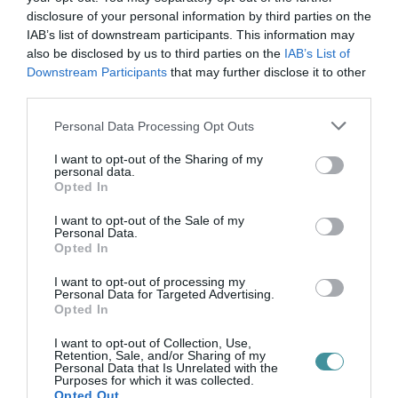
milliós kényszerű sajátforrás átcsoportosításra
disclosure of your personal information by third parties on the
kerülhet sor, tehát akár 1,8 milliárd forintnyi
IAB’s list of downstream participants. This information may
„kára” keletkezhet a városnak.
also be disclosed by us to third parties on the
IAB’s List of
Downstream Participants
that may further disclose it to other
third parties.
Please note that this website/app uses one or more Google
Personal Data Processing Opt Outs
services and may gather and store information including but
Ne maradjon le a legfrissebb hírekről, kövessen
not limited to your visit or usage behaviour. You may click to
I want to opt-out of the Sharing of my
personal data.
bennünket az EGRI ÜGYEK Google Hírek oldalán!
grant or deny consent to Google and its third-party tags to
Opted In
use your data for below specified purposes in below Google
consent section.
I want to opt-out of the Sale of my
Personal Data.
VISSZA A FŐOLDALRA
Opted In
I want to opt-out of processing my
Personal Data for Targeted Advertising.
Opted In
I want to opt-out of Collection, Use,
Retention, Sale, and/or Sharing of my
Personal Data that Is Unrelated with the
Purposes for which it was collected.
Legfrissebb híreink
Opted Out