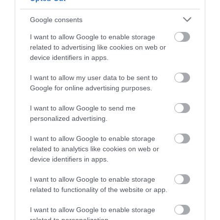
Google consents
35 PERCES TANÓRÁK ÉS KEVESEBB HÁZI
I want to allow Google to enable storage
FELADAT JÖHET AZ ALSÓ ...
related to advertising like cookies on web or
2026. augusztus 08
|
Mindenki ügye
device identifiers in apps.
I want to allow my user data to be sent to
Google for online advertising purposes.
BAKA ANDRÁST JELÖLI KÖZTÁRSASÁGI
ELNÖKNEK A TISZA
I want to allow Google to send me
2026. augusztus 08
|
Mindenki ügye
personalized advertising.
I want to allow Google to enable storage
related to analytics like cookies on web or
ÚJ MAGYAR KÜLÜGYI STRATÉGIA KÉSZÜL,
device identifiers in apps.
TELJES SZAKÍTÁS JÖN A...
2026. augusztus 08
|
Mindenki ügye
I want to allow Google to enable storage
related to functionality of the website or app.
I want to allow Google to enable storage
TATA ELBŰVÖLŐ LÁTVÁNYOSSÁGAI,