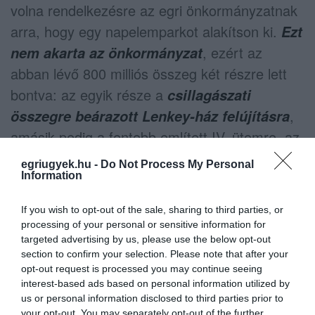
volna rendelkezésre az egri önkormányzatnak
arra, hogy egy napelemparkot alakítson ki.
Ezt
, ezért az
nem akarta az önkormányzat
abban lévő 800 milliós összeg két részre lett
bontva: az egyik része a
csillagászati
,
összegre beárazott Lenkey-ház felújításra
amásik pedig a fentebb említett IV. ütemre, az
útszakasz felújítására.
egriugyek.hu -
Do Not Process My Personal
Information
Amennyiben az az eset fordulna elő, hogy a
Lenkey-ház forrásátt vissza kellene fizetnie a
If you wish to opt-out of the sale, sharing to third parties, or
processing of your personal or sensitive information for
városnak szabálytalanság esetén, a Kossuth
targeted advertising by us, please use the below opt-out
utca része pedig fel nem használás miatt kerül
section to confirm your selection. Please note that after your
opt-out request is processed you may continue seeing
visszafizetésre, akkor összeségében az 1,3
interest-based ads based on personal information utilized by
milliárdos beruházási támogatás helyett 500
us or personal information disclosed to third parties prior to
your opt-out. You may separately opt-out of the further