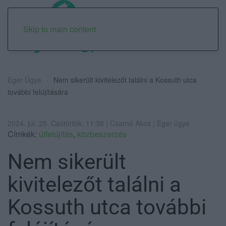
Skip to main content
Eger Ügye
Nem sikerült kivitelezőt találni a Kossuth utca
további felújítására
2024. júl. 25. Csütörtök, 11:38 | Csarnó Ákos | Eger ügye
Címkék:
útfelújítás
,
közbeszerzés
Nem sikerült
kivitelezőt találni a
Kossuth utca további