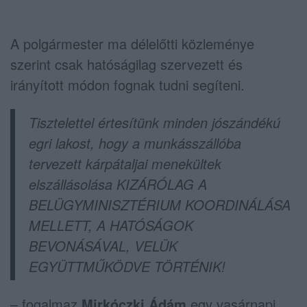
A polgármester ma délelőtti közleménye
szerint csak hatóságilag szervezett és
irányított módon fognak tudni segíteni.
Tisztelettel értesítünk minden jószándékú
egri lakost, hogy a munkásszállóba
tervezett kárpátaljai menekültek
elszállásolása KIZÁRÓLAG A
BELÜGYMINISZTÉRIUM KOORDINÁLÁSA
MELLETT, A HATÓSÁGOK
BEVONÁSÁVAL, VELÜK
EGYÜTTMŰKÖDVE TÖRTÉNIK!
– fogalmaz
Mirkóczki Ádám
egy vasárnapi