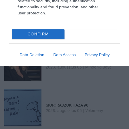
related to security, including authentication
functionality and fraud prevention, and other
VISSZATÉR EGER BELVÁROSÁNAK
user protection.
LEGNAGYOBB BORÜNNEPE: AUGUSZT...
2026. augusztus 05
|
Programok
CONFIRM
Data Deletion
Data Access
Privacy Policy
„A NER-FELESÉGEK GYEREKKEL
BIZTOSÍTOTTÁK BE A PÉNZCSAPHOZ...
2026. augusztus 05
|
Mindenki ügye
SIOR: RAJZOK HAZA 98.
2026. augusztus 05
|
Vélemény