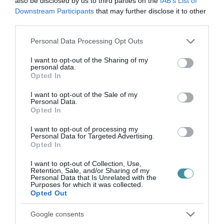
also be disclosed by us to third parties on the
IAB’s List of
Downstream Participants
that may further disclose it to other
„NEM TETTÜNK NYOMÁST A FIUNKRA” –
EGY EGRI CSALÁD TÖRTÉNE...
third parties.
2026. augusztus 06
|
Sport
Please note that this website/app uses one or more Google
Personal Data Processing Opt Outs
services and may gather and store information including but
not limited to your visit or usage behaviour. You may click to
I want to opt-out of the Sharing of my
personal data.
grant or deny consent to Google and its third-party tags to
ÚJ HŰTŐRENDSZER A MARKHOT FERENC
Opted In
use your data for below specified purposes in below Google
KÓRHÁZBAN: TÖBB MINT 70 ...
2026. augusztus 06
|
Eger ügye
consent section.
I want to opt-out of the Sale of my
Personal Data.
Opted In
HOLTAN SZÁLLÍTOTTÁK HAZA A 80 ÉVES
ASSZONYT A HATVANI KÓR...
I want to opt-out of processing my
2026. augusztus 06
|
Riasztó
Personal Data for Targeted Advertising.
Opted In
I want to opt-out of Collection, Use,
Retention, Sale, and/or Sharing of my
GÁRDONYI MESEKERT VÁRJA A
Personal Data that Is Unrelated with the
Purposes for which it was collected.
CSALÁDOKAT – HÁROM NAPON ÁT ING...
Opted Out
2026. augusztus 06
|
Programok
Google consents