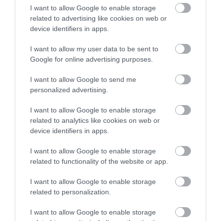
I want to allow Google to enable storage
related to advertising like cookies on web or
device identifiers in apps.
MAGYAR PÉTER: KIÍRJÁK AZ ELSŐ
SZÉLERŐMŰVI PÁLYÁZATOKAT, M...
2026. augusztus 06
|
Mindenki ügye
I want to allow my user data to be sent to
Google for online advertising purposes.
I want to allow Google to send me
personalized advertising.
ELOLTOTTÁK A TÜZET
DÉDESTAPOLCSÁNYNÁL, KILENCÓRÁS
KÜZDELE...
I want to allow Google to enable storage
2026. augusztus 06
|
Környék ügye
related to analytics like cookies on web or
device identifiers in apps.
I want to allow Google to enable storage
KATONAI HELIKOPTEREK SEGÍTIK AZ
related to functionality of the website or app.
OLTÁST A DÉDESTAPOLCSÁNYI...
2026. augusztus 05
|
Riasztó
I want to allow Google to enable storage
related to personalization.
I want to allow Google to enable storage