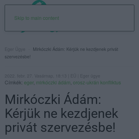
Skip to main content
Eger Ügye
Mirkóczki Ádám: Kérjük ne kezdjenek privát
szervezésbe!
2022. febr. 27. Vasárnap, 18:13 | EÜ | Eger ügye
Címkék:
eger
,
mirkóczki ádám
,
orosz-ukrán konfliktus
Mirkóczki Ádám:
Kérjük ne kezdjenek
privát szervezésbe!