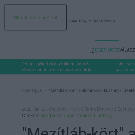
Skip to main content
2026. augusztus 09., vasárnap, Emőd névnap
EGER ÜGYE
VÁLASZ
Orbán egykori vízügyi államtitkára is
Halmentés 
ellentmondott a volt miniszterelnök kor...
halakat men
Eger Ügye
"Mezítláb-kört" alakítanának ki az egri Érsek
2022. jan. 20. Csütörtök, 19:19 | Barna Benedek | Eger üg
Címkék:
egerplusz
,
eger
,
érsekkert
,
sétány
"Mezítláb-kört" 