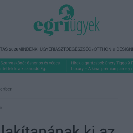
TÁS 2026
MINDENKI ÜGYE
RIASZTÓ
EGÉSZSÉG+
OTTHON & DESIGN
Szarvaskőnél: őshonos és védett
Hírek a garázsból: Chery Tiggo 9
tettek ki a kiszáradó Eg...
Luxury – A kínai prémium, amely 
kertben
ye
alakítanának ki az