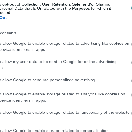
ülönleges érzetet ad" – tette hozzá.
o opt-out of Collection, Use, Retention, Sale, and/or Sharing
ersonal Data that Is Unrelated with the Purposes for which it
lected.
Out
terményekből (toboz, gesztenye, makk) és
t területet, hogy a fiatalok is jobban
consents
o allow Google to enable storage related to advertising like cookies on
evice identifiers in apps.
i segítünk"
közösségi programjának
 arra van szükség, hogy február 13-ig minél
o allow my user data to be sent to Google for online advertising
s.
zokból a zsetonokból, amelyeket a
to allow Google to send me personalized advertising.
o allow Google to enable storage related to analytics like cookies on
evice identifiers in apps.
o allow Google to enable storage related to functionality of the website
o allow Google to enable storage related to personalization.