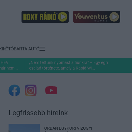
KIKÖTŐ
BARTA AUTÓ
 PHEV
„Nem tettünk nyomást a fiunkra” – Egy egri
már nem...
család története, amely a Rapid Wi...
Legfrissebb híreink
ORBÁN EGYKORI VÍZÜGYI