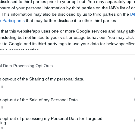
disclosed to third parties prior to your opt-out. You may separately opt-
losure of your personal information by third parties on the IAB’s list of
. This information may also be disclosed by us to third parties on the
IA
Participants
that may further disclose it to other third parties.
 that this website/app uses one or more Google services and may gath
including but not limited to your visit or usage behaviour. You may click 
 to Google and its third-party tags to use your data for below specifi
ogle consent section.
l Data Processing Opt Outs
o opt-out of the Sharing of my personal data.
In
o opt-out of the Sale of my Personal Data.
In
ezetője ez
egerhirek.hu
-nak elmondta: az
to opt-out of processing my Personal Data for Targeted
 úgynevezett Kneipp park, egy gyönyörű,
ing.
In
ták megvalósítani. "Azzal ellentétben ez