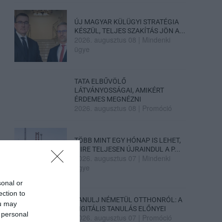
ÚJ MAGYAR KÜLÜGYI STRATÉGIA
KÉSZÜL, TELJES SZAKÍTÁS JÖN A...
2026. augusztus 08
|
Mindenki
ügye
TATA ELBŰVÖLŐ
LÁTVÁNYOSSÁGAI, AMIKÉRT
ÉRDEMES MEGNÉZNI
2026. augusztus 08
|
Promóció
TÖBB MINT EGY HÓNAP IS LEHET,
MIRE TELJESEN ÚJRAINDUL A P...
2026. augusztus 07
|
Mindenki
ügye
sonal or
ection to
TANULJ NÉMETÜL OTTHONRÓL: A
ou may
DIGITÁLIS TANULÁS ELŐNYEI
 personal
2026. augusztus 07
|
Promóció