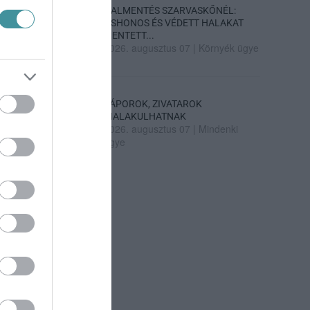
HALMENTÉS SZARVASKŐNÉL:
ŐSHONOS ÉS VÉDETT HALAKAT
MENTETT...
2026. augusztus 07
|
Környék ügye
ZÁPOROK, ZIVATAROK
KIALAKULHATNAK
2026. augusztus 07
|
Mindenki
ügye