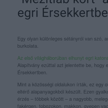
egri Érsekkertb
Egy olyan különleges sétányról van szó, a
burkolata.
Az első világháborúban elhunyt egri katon
Alapítvány ezúttal azt jelentette be, hogy
Érsekkertben.
Mint a közösségi oldalukon írták, ez egy 
eltérő alapanyagokból készült. Ezen gyalk
érzés – többek között – a nagyobb, meleg
fakérgen, tobozokon, makkon, gyepen vag