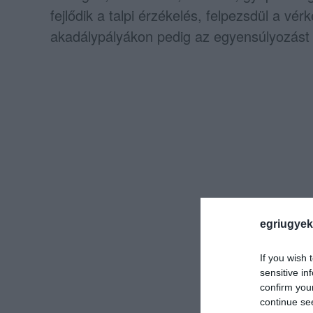
fejlődik a talpi érzékelés, felpezsdül a vé
akadálypályákon pedig az egyensúlyozást i
egriugyek
If you wish 
sensitive in
confirm you
continue se