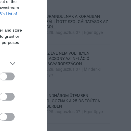
out of the
 downstream
B’s List of
ÚJRAINDULNAK A KORÁBBAN
LEÁLLÍTOTT SZOLGÁLTATÁSOK AZ
EGRI...
er and store
2026. augusztus 07
|
Eger ügye
to grant or
ed purposes
TÍZ ÉVE NEM VOLT ILYEN
ALACSONY AZ INFLÁCIÓ
MAGYARORSZÁGON
2026. augusztus 07
|
Mindenki
ügye
MINDHÁROM ÜTEMBEN
DOLGOZNAK A 25-ÖS FŐÚTON
EGERBEN
2026. augusztus 07
|
Eger ügye