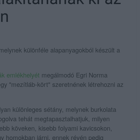
en
melynek különféle alapanyagokból készült a
ák emlékhelyét
megálmodó Egri Norma
 egy "mezítláb-kört" szeretnének létrehozni az
olyan különleges sétány, melynek burkolata
ogolva tehát megtapasztalhatjuk, milyen
ebb köveken, kisebb folyami kavicsokon,
y homokban járni, ennek révén pedig