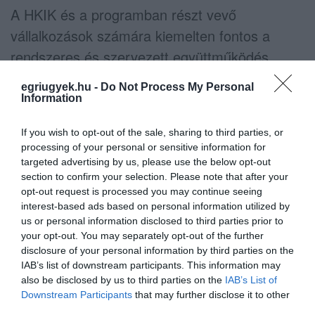
A HKIK és a programban részt vevő
vállalkozások számára kiemelten fontos a
rendszeres és szervezett együttműködés,
hiszen a közös cél az, hogy a diákok
egriugyek.hu -
Do Not Process My Personal
motiváltan, megfelelő szakmai háttérrel és
Information
gyakorlati tapasztalatokkal lépjenek a
If you wish to opt-out of the sale, sharing to third parties, or
munkaerőpiacra. A szakma bemutató körút
processing of your personal or sensitive information for
egy első lépés abban a hosszú távú
targeted advertising by us, please use the below opt-out
section to confirm your selection. Please note that after your
együttműködésben, amely a tanulók, az
opt-out request is processed you may continue seeing
oktatási intézmények és a vállalkozások közötti
interest-based ads based on personal information utilized by
us or personal information disclosed to third parties prior to
kapcsolatot még szorosabbra fűzi.
your opt-out. You may separately opt-out of the further
disclosure of your personal information by third parties on the
IAB’s list of downstream participants. This information may
also be disclosed by us to third parties on the
IAB’s List of
Downstream Participants
that may further disclose it to other
third parties.