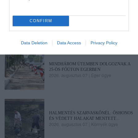
TÍZ ÉVE NEM VOLT ILYEN ALACSONY
AZ INFLÁCIÓ MAGYARORSZÁGON
CONFIRM
2026. augusztus 07
|
Mindenki ügye
Data Deletion
Data Access
Privacy Policy
MINDHÁROM ÜTEMBEN DOLGOZNAK A
25-ÖS FŐÚTON EGERBEN
2026. augusztus 07
|
Eger ügye
HALMENTÉS SZARVASKŐNÉL: ŐSHONOS
ÉS VÉDETT HALAKAT MENTETT...
2026. augusztus 07
|
Környék ügye