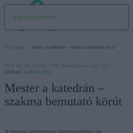
Skip to main content
Eger Ügye
Mester a katedrán – szakma bemutató körút
2025. ápr. 02. Szerda, 17:20 | Bakos Balázs | Eger ügye
Címkék:
szakmai körút
Mester a katedrán –
szakma bemutató körút
A Heves Vármegyei Kereskedelmi és