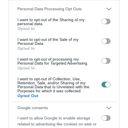
Please note that this website/app uses one or more Google
Personal Data Processing Opt Outs
services and may gather and store information including but
not limited to your visit or usage behaviour. You may click to
I want to opt-out of the Sharing of my
Forrás: hkik.hu
personal data.
grant or deny consent to Google and its third-party tags to
Opted In
use your data for below specified purposes in below Google
consent section.
I want to opt-out of the Sale of my
Personal Data.
Opted In
I want to opt-out of processing my
Ne maradjon le a legfrissebb hírekről, kövessen
Personal Data for Targeted Advertising.
bennünket az EGRI ÜGYEK Google Hírek oldalán!
Opted In
I want to opt-out of Collection, Use,
Retention, Sale, and/or Sharing of my
VISSZA A FŐOLDALRA
Personal Data that Is Unrelated with the
Purposes for which it was collected.
Opted Out
Google consents
I want to allow Google to enable storage
related to advertising like cookies on web or