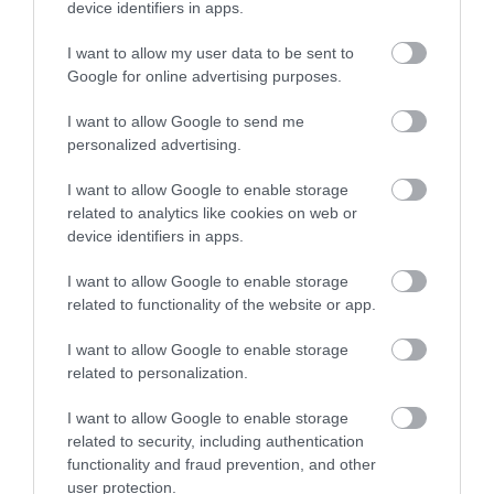
Legfrissebb híreink
device identifiers in apps.
I want to allow my user data to be sent to
Google for online advertising purposes.
TÖBB MINT EGY HÓNAP IS LEHET, MIRE
I want to allow Google to send me
TELJESEN ÚJRAINDUL A P...
2026. augusztus 07
|
Mindenki ügye
personalized advertising.
I want to allow Google to enable storage
related to analytics like cookies on web or
device identifiers in apps.
TANULJ NÉMETÜL OTTHONRÓL: A
DIGITÁLIS TANULÁS ELŐNYEI
2026. augusztus 07
|
Promóció
I want to allow Google to enable storage
related to functionality of the website or app.
I want to allow Google to enable storage
ÚJRAINDULNAK A KORÁBBAN
related to personalization.
LEÁLLÍTOTT SZOLGÁLTATÁSOK AZ
EGRI...
I want to allow Google to enable storage
2026. augusztus 07
|
Eger ügye
related to security, including authentication
functionality and fraud prevention, and other
user protection.