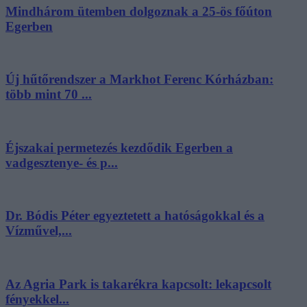
Mindhárom ütemben dolgoznak a 25-ös főúton
Egerben
Új hűtőrendszer a Markhot Ferenc Kórházban:
több mint 70 ...
Éjszakai permetezés kezdődik Egerben a
vadgesztenye- és p...
Dr. Bódis Péter egyeztetett a hatóságokkal és a
Vízművel,...
Az Agria Park is takarékra kapcsolt: lekapcsolt
fényekkel...