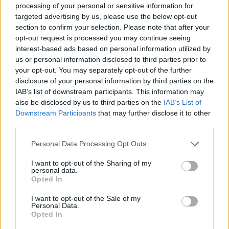
processing of your personal or sensitive information for
targeted advertising by us, please use the below opt-out
Ennyi idő távlatából el kell gondolkozni, hogy megérte-e.
section to confirm your selection. Please note that after your
opt-out request is processed you may continue seeing
Sokan nem vitatják, hogy a 2012 és 2014 között felújított egri Dobó
interest-based ads based on personal information utilized by
tér jól néz ki: tágas és közösségi eseményekre csábít. Talán már nem
is emlékszünk arra, hogy nézett ki a régi tér. Más kérdés, hogy mi
us or personal information disclosed to third parties prior to
volt ennek az ára. Márkus László alábbi fotóin láthatóak az egykori
your opt-out. You may separately opt-out of the further
felújítás szívfájdító momentumai: rengeteg fát és bokrot vágtak ki az
disclosure of your personal information by third parties on the
építkezés miatt. Igaz, új fákat is telepítettek. Ön mit gondol,
IAB’s list of downstream participants. This information may
megérte?
also be disclosed by us to third parties on the
IAB’s List of
Downstream Participants
that may further disclose it to other
third parties.
Please note that this website/app uses one or more Google
Personal Data Processing Opt Outs
services and may gather and store information including but
not limited to your visit or usage behaviour. You may click to
I want to opt-out of the Sharing of my
personal data.
grant or deny consent to Google and its third-party tags to
Opted In
Ne maradjon le a legfrissebb hírekről, kövessen bennünket az
use your data for below specified purposes in below Google
EGRI ÜGYEK Google Hírek oldalán!
consent section.
I want to opt-out of the Sale of my
Personal Data.
Vissza a főoldalra
Opted In