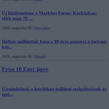
Új hűtőrendszer a Markhot Ferenc Kórházban:
több mint 70 ...
2026. augusztus 06
|
Eger ügye
Holtan szállították haza a 80 éves asszonyt a hatvani
kór...
2026. augusztus 06
|
Riasztó
Friss 10 Eger ügye
Újraindulnak a korábban leállított szolgáltatások az
egri...