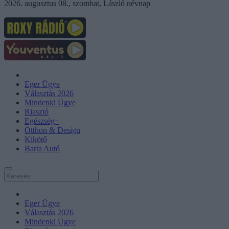
2026. augusztus 08., szombat, László névnap
Eger Ügye
Választás 2026
Mindenki Ügye
Riasztó
Egészség+
Otthon & Design
Kikötő
Barta Autó
Eger Ügye
Választás 2026
Mindenki Ügye