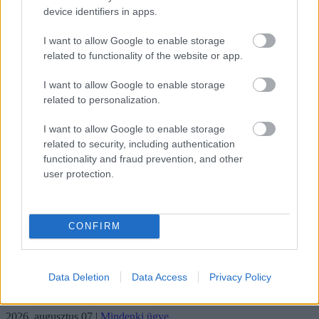
device identifiers in apps.
Tíz éve nem volt ilyen alacsony az infláció
I want to allow Google to enable storage
Magyarországon
related to functionality of the website or app.
2026. augusztus 07
|
Mindenki ügye
I want to allow Google to enable storage
related to personalization.
Mindhárom ütemben dolgoznak a 25-ös főúton
I want to allow Google to enable storage
Egerben
related to security, including authentication
functionality and fraud prevention, and other
2026. augusztus 07
|
Eger ügye
user protection.
Halmentés Szarvaskőnél: őshonos és védett halakat
mentett...
CONFIRM
2026. augusztus 07
|
Környék ügye
Data Deletion
Data Access
Privacy Policy
Záporok, zivatarok kialakulhatnak
2026. augusztus 07
|
Mindenki ügye