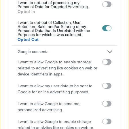
I want to opt-out of processing my
Personal Data for Targeted Advertising.
Opted In
I want to opt-out of Collection, Use,
Legfrissebb híreink
Retention, Sale, and/or Sharing of my
Personal Data that Is Unrelated with the
Purposes for which it was collected.
Opted Out
Több mint egy hónap is lehet, mire teljesen
Google consents
újraindul a p...
I want to allow Google to enable storage
2026. augusztus 07
|
Mindenki ügye
related to advertising like cookies on web or
device identifiers in apps.
Tanulj németül otthonról: a digitális tanulás előnyei
I want to allow my user data to be sent to
Google for online advertising purposes.
2026. augusztus 07
|
Promóció
I want to allow Google to send me
personalized advertising.
Újraindulnak a korábban leállított szolgáltatások az
egri...
I want to allow Google to enable storage
related to analytics like cookies on web or
2026. augusztus 07
|
Eger ügye