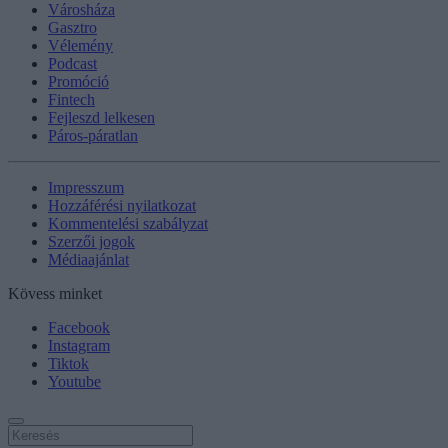
Városháza
Gasztro
Vélemény
Podcast
Promóció
Fintech
Fejleszd lelkesen
Páros-páratlan
Impresszum
Hozzáférési nyilatkozat
Kommentelési szabályzat
Szerzői jogok
Médiaajánlat
Kövess minket
Facebook
Instagram
Tiktok
Youtube