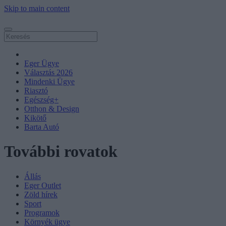
Skip to main content
Eger Ügye
Választás 2026
Mindenki Ügye
Riasztó
Egészség+
Otthon & Design
Kikötő
Barta Autó
További rovatok
Állás
Eger Outlet
Zöld hírek
Sport
Programok
Környék ügye