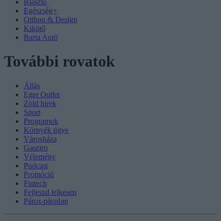
Riasztó
Egészség+
Otthon & Design
Kikötő
Barta Autó
További rovatok
Állás
Eger Outlet
Zöld hírek
Sport
Programok
Környék ügye
Városháza
Gasztro
Vélemény
Podcast
Promóció
Fintech
Fejleszd lelkesen
Páros-páratlan