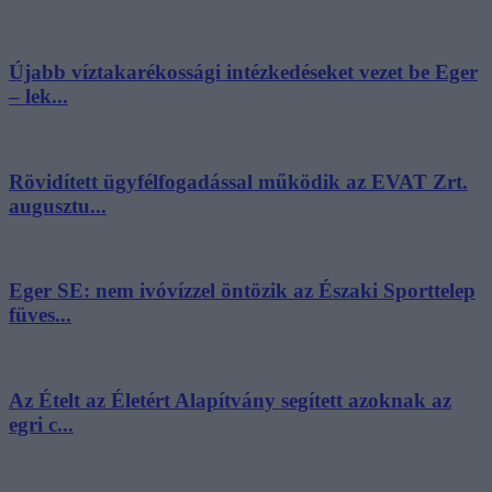
Újabb víztakarékossági intézkedéseket vezet be Eger
– lek...
Rövidített ügyfélfogadással működik az EVAT Zrt.
augusztu...
Eger SE: nem ivóvízzel öntözik az Északi Sporttelep
füves...
Az Ételt az Életért Alapítvány segített azoknak az
egri c...