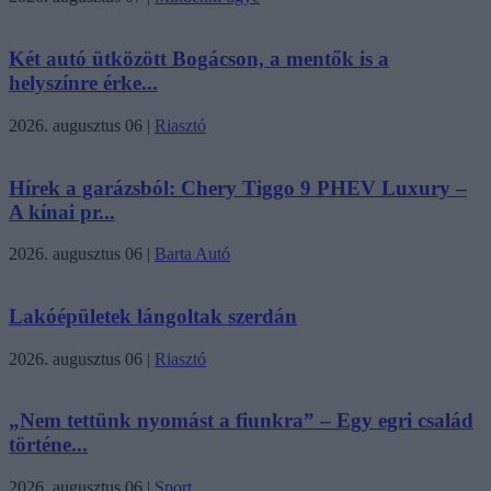
Két autó ütközött Bogácson, a mentők is a
helyszínre érke...
2026. augusztus 06
|
Riasztó
Hírek a garázsból: Chery Tiggo 9 PHEV Luxury –
A kínai pr...
2026. augusztus 06
|
Barta Autó
Lakóépületek lángoltak szerdán
2026. augusztus 06
|
Riasztó
„Nem tettünk nyomást a fiunkra” – Egy egri család
történe...
2026. augusztus 06
|
Sport