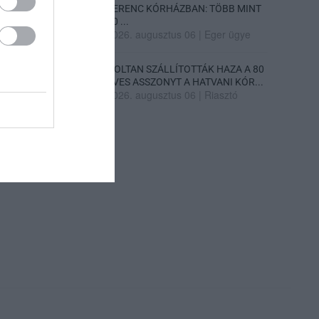
FERENC KÓRHÁZBAN: TÖBB MINT
70 ...
2026. augusztus 06
|
Eger ügye
HOLTAN SZÁLLÍTOTTÁK HAZA A 80
ÉVES ASSZONYT A HATVANI KÓR...
2026. augusztus 06
|
Riasztó