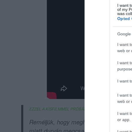
I want t
of my P
was col
Opted 
Google 
I want t
web or d
I want t
purpose
I want 
I want t
web or d
EZZEL A KISFILMMEL PRÓBÁLJUK EGERBE VISSZACSÁB
I want t
or app.
Reméljük, hogy meghozza a kedvüket. M
miatt durván megcsappant az Egerbe és 
I want t