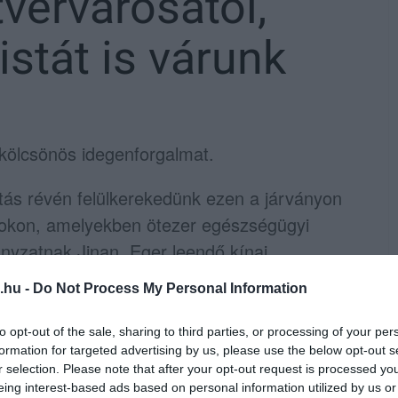
tvérvárosától,
stát is várunk
 kölcsönös idegenforgalmat.
jtás révén felülkerekedünk ezen a járványon
zokon, amelyekben ötezer egészségügyi
yzatnak Jinan, Eger leendő kínai
.hu -
Do Not Process My Personal Information
vette át Tian Ruitól, a Kínai
to opt-out of the sale, sharing to third parties, or processing of your per
közép- és kelet-európai részlegének
formation for targeted advertising by us, please use the below opt-out s
r selection. Please note that after your opt-out request is processed y
kelet-kínai város képviselői először 2018-ban
eing interest-based ads based on personal information utilized by us or