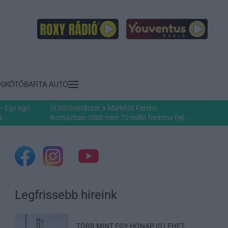
KIKÖTŐ
BARTA AUTÓ
– Egy egri
Új hűtőrendszer a Markhot Ferenc
...
Kórházban: több mint 70 millió forintos fejl...
Legfrissebb híreink
TÖBB MINT EGY HÓNAP IS LEHET,