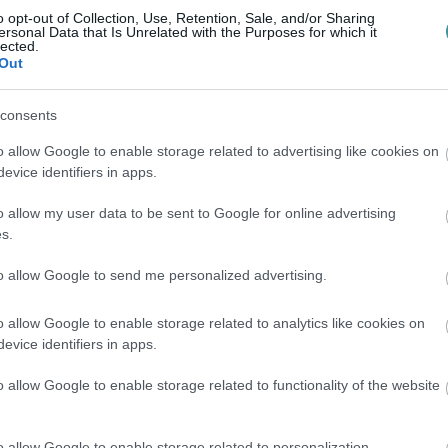
o opt-out of Collection, Use, Retention, Sale, and/or Sharing
ersonal Data that Is Unrelated with the Purposes for which it
lected.
Out
consents
o allow Google to enable storage related to advertising like cookies on
evice identifiers in apps.
o allow my user data to be sent to Google for online advertising
s.
to allow Google to send me personalized advertising.
o allow Google to enable storage related to analytics like cookies on
evice identifiers in apps.
ÍTANI A KÜLFÖLDI TURISTÁKAT - VIDEÓ
o allow Google to enable storage related to functionality of the website
ár közhely, hogy a koronavírus-járvány
környékére látogató külföldi turisták
o allow Google to enable storage related to personalization.