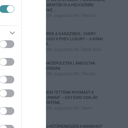
A MENTŐK IS A HELYSZÍNRE
ÉRKE...
2026. augusztus 06
|
Riasztó
HÍREK A GARÁZSBÓL: CHERY
TIGGO 9 PHEV LUXURY – A KÍNAI
PR...
2026. augusztus 06
|
Barta Autó
LAKÓÉPÜLETEK LÁNGOLTAK
SZERDÁN
2026. augusztus 06
|
Riasztó
„NEM TETTÜNK NYOMÁST A
FIUNKRA” – EGY EGRI CSALÁD
TÖRTÉNE...
2026. augusztus 06
|
Sport
ÚJ HŰTŐRENDSZER A MARKHOT