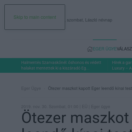
Skip to main content
2026. augusztus 08., szombat, László névnap
EGER ÜGYE
VÁLASZ
Halmentés Szarvaskőnél: őshonos és védett
Hírek a ga
halakat mentettek ki a kiszáradó Eg...
Luxury – A
Eger Ügye
Ötezer maszkot kapott Eger leendő kínai test
2019. nov. 30. Szombat, 01:00 | EÜ | Eger ügye
Ötezer maszkot 