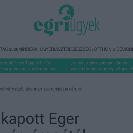
TÁS 2026
MINDENKI ÜGYE
RIASZTÓ
EGÉSZSÉG+
OTTHON & DESIGN
rázsból: Chery Tiggo 9 PHEV
„Nem tettünk nyomást a fiunkra” 
 kínai prémium, amely már nem...
család története, amely a Rapid Wi
vérvárosától, ahonnan sok turistát is várunk
kapott Eger