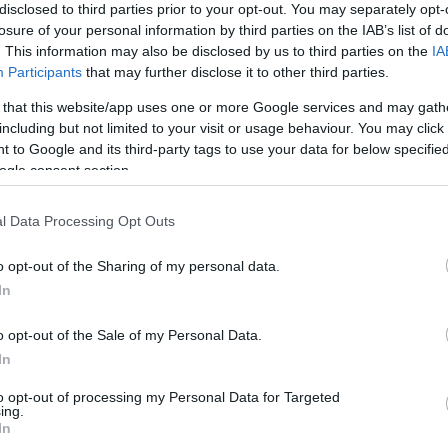
j városvezetés pedig azon dolgozik, hogy
disclosed to third parties prior to your opt-out. You may separately opt-
.
losure of your personal information by third parties on the IAB’s list of
. This information may also be disclosed by us to third parties on the
IA
Participants
that may further disclose it to other third parties.
pen fejleszteni, mi is látunk ebben
 that this website/app uses one or more Google services and may gath
lgettünk róla, hogy
ha elkészül Eger PR-
including but not limited to your visit or usage behaviour. You may click 
ák Jinanban, az ő filmjüket pedig mi fogjuk,
 to Google and its third-party tags to use your data for below specifi
hetik egymást. - mondta Minczér.
ogle consent section.
gően a maszkokat a városi intézmények
l Data Processing Opt Outs
o opt-out of the Sharing of my personal data.
In
o opt-out of the Sale of my Personal Data.
In
to opt-out of processing my Personal Data for Targeted
ing.
In