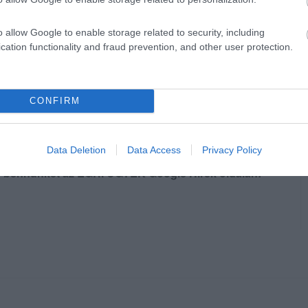
az a Magyar Turisztikai Ügynökség által
o allow Google to enable storage related to security, including
ágokban is megpróbálnak terjeszteni.
cation functionality and fraud prevention, and other user protection.
ai Nonprofit Kft.
CONFIRM
Data Deletion
Data Access
Privacy Policy
en bennünket az EGRI ÜGYEK Google Hírek oldalán!