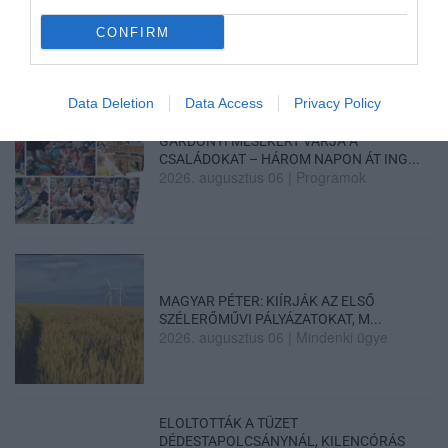
HOLTAN SZÁLLÍTOTTÁK HAZA A 80 ÉVES
CONFIRM
ASSZONYT A HATVANI KÓR...
2026. augusztus 06
|
Riasztó
Data Deletion
Data Access
Privacy Policy
GÁRDONYI MESEKERT VÁRJA A
CSALÁDOKAT – HÁROM NAPON ÁT ING...
2026. augusztus 06
|
Programok
MAGYAR PÉTER: KIÍRJÁK AZ ELSŐ
SZÉLERŐMŰVI PÁLYÁZATOKAT, M...
2026. augusztus 06
|
Mindenki ügye
ELOLTOTTÁK A TÜZET
DÉDESTAPOLCSÁNYNÁL, KILENCÓRÁS