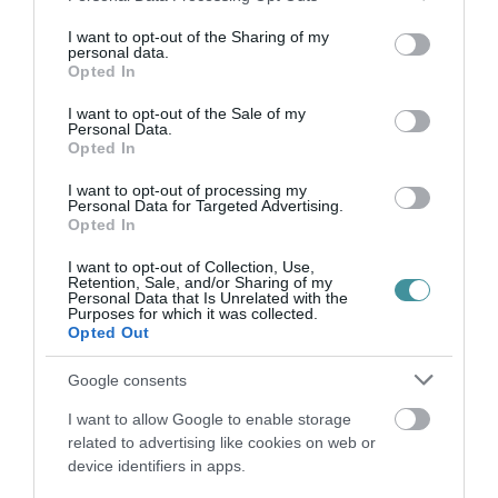
bennünket az EGRI ÜGYEK Google Hírek oldalán!
services and may gather and store information including but
not limited to your visit or usage behaviour. You may click to
I want to opt-out of the Sharing of my
personal data.
grant or deny consent to Google and its third-party tags to
Opted In
VISSZA A FŐOLDALRA
use your data for below specified purposes in below Google
consent section.
I want to opt-out of the Sale of my
Personal Data.
Opted In
I want to opt-out of processing my
Personal Data for Targeted Advertising.
Opted In
Legfrissebb híreink
I want to opt-out of Collection, Use,
Retention, Sale, and/or Sharing of my
Personal Data that Is Unrelated with the
Purposes for which it was collected.
Opted Out
KÉT AUTÓ ÜTKÖZÖTT BOGÁCSON, A
MENTŐK IS A HELYSZÍNRE ÉRKE...
Google consents
2026. augusztus 06
|
Riasztó
I want to allow Google to enable storage
related to advertising like cookies on web or
device identifiers in apps.