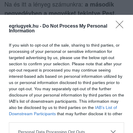
Na és itt a lényeg számunkra:
a második
negyedévben a megyéket tekintve Pest,
Heves
és Veszprém megyében volt a
egriugyek.hu -
Do Not Process My Personal
legtöbb foglalás. Budapestet, Siófokot
Information
és
Egert
követően a legkeresettebb úti
If you wish to opt-out of the sale, sharing to third parties, or
célok között szerepel Szeged,
processing of your personal or sensitive information for
Hajdúszoboszló, Gyula és Pécs.
targeted advertising by us, please use the below opt-out
section to confirm your selection. Please note that after your
A turisztikai attrakciók közül többek között
opt-out request is processed you may continue seeing
a Miskolctapolca Barlangfürdő,
az egri és a
interest-based ads based on personal information utilized by
siklósi vár
iránt volt a legnagyobb az
us or personal information disclosed to third parties prior to
your opt-out. You may separately opt-out of the further
érdeklődés
- közölte a portál.
disclosure of your personal information by third parties on the
IAB’s list of downstream participants. This information may
also be disclosed by us to third parties on the
IAB’s List of
Downstream Participants
that may further disclose it to other
third parties.
Ne maradjon le a legfrissebb hírekről, kövessen
Please note that this website/app uses one or more Google
Personal Data Processing Opt Outs