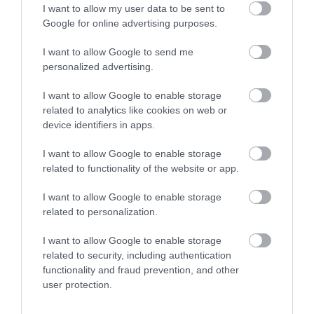
I want to allow my user data to be sent to
Google for online advertising purposes.
HÍREK A GARÁZSBÓL: CHERY TIGGO 9
PHEV LUXURY – A KÍNAI PR...
2026. augusztus 06
|
Barta Autó
I want to allow Google to send me
personalized advertising.
I want to allow Google to enable storage
LAKÓÉPÜLETEK LÁNGOLTAK SZERDÁN
related to analytics like cookies on web or
2026. augusztus 06
|
Riasztó
device identifiers in apps.
I want to allow Google to enable storage
related to functionality of the website or app.
„NEM TETTÜNK NYOMÁST A FIUNKRA” –
EGY EGRI CSALÁD TÖRTÉNE...
I want to allow Google to enable storage
2026. augusztus 06
|
Sport
related to personalization.
I want to allow Google to enable storage
related to security, including authentication
ÚJ HŰTŐRENDSZER A MARKHOT FERENC
functionality and fraud prevention, and other
KÓRHÁZBAN: TÖBB MINT 70 ...
user protection.
2026. augusztus 06
|
Eger ügye