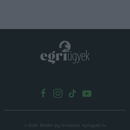
.
©
2026.
Minden jog fenntartva. egriugyek.hu