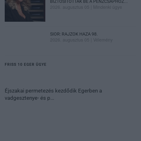
BIZTOSÍTOTTÁK BE A PÉNZCSAPHOZ...
2026. augusztus 05
|
Mindenki ügye
SIOR: RAJZOK HAZA 98.
2026. augusztus 05
|
Vélemény
FRISS 10 EGER ÜGYE
Éjszakai permetezés kezdődik Egerben a
vadgesztenye- és p...