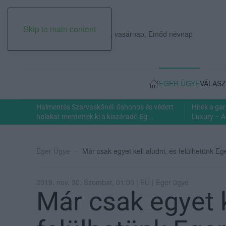
Skip to main content
2026. augusztus 09., vasárnap, Emőd névnap
EGER ÜGYE
VÁLASZ
Halmentés Szarvaskőnél: őshonos és védett
Hírek a ga
halakat mentettek ki a kiszáradó Eg...
Luxury – A
Eger Ügye
Már csak egyet kell aludni, és felülhetünk E
2019. nov. 30. Szombat, 01:00 | EÜ | Eger ügye
Már csak egyet k