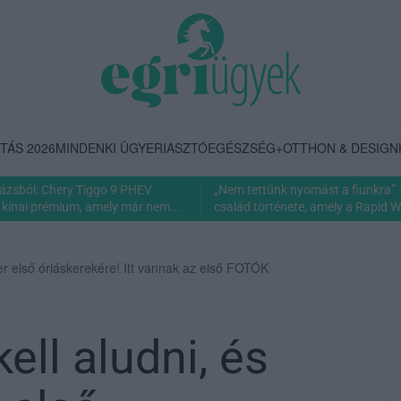
TÁS 2026
MINDENKI ÜGYE
RIASZTÓ
EGÉSZSÉG+
OTTHON & DESIGN
rázsból: Chery Tiggo 9 PHEV
„Nem tettünk nyomást a fiunkra” 
 kínai prémium, amely már nem...
család története, amely a Rapid Wi
ger első óriáskerekére! Itt vannak az első FOTÓK
ell aludni, és