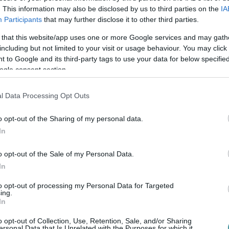
. This information may also be disclosed by us to third parties on the
IA
Participants
that may further disclose it to other third parties.
 that this website/app uses one or more Google services and may gath
including but not limited to your visit or usage behaviour. You may click 
 to Google and its third-party tags to use your data for below specifi
ogle consent section.
en bennünket az EGRI ÜGYEK Google Hírek oldalán!
l Data Processing Opt Outs
o opt-out of the Sharing of my personal data.
In
o opt-out of the Sale of my Personal Data.
In
to opt-out of processing my Personal Data for Targeted
ing.
In
o opt-out of Collection, Use, Retention, Sale, and/or Sharing
ersonal Data that Is Unrelated with the Purposes for which it