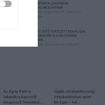
ZÁPOROK, ZIVATAROK
KIALAKULHATNAK
2026. augusztus 07
|
Mindenki
ügye
KÉT AUTÓ ÜTKÖZÖTT BOGÁCSON,
A MENTŐK IS A HELYSZÍNRE
ÉRKE...
2026. augusztus 06
|
Riasztó
Az Agria Park is
Újabb víztakarékossági
takarékra kapcsolt:
intézkedéseket vezet
lekapcsolt fényekkel...
be Eger – lek...