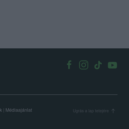
k
|
Médiaajánlat
Ugrás a lap tetejére