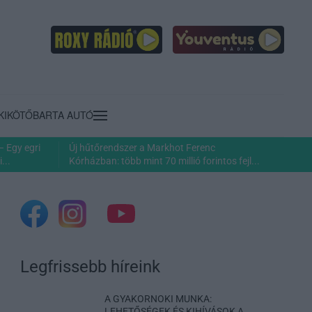
KIKÖTŐ
BARTA AUTÓ
– Egy egri
Új hűtőrendszer a Markhot Ferenc
...
Kórházban: több mint 70 millió forintos fejl...
Legfrissebb híreink
A GYAKORNOKI MUNKA:
LEHETŐSÉGEK ÉS KIHÍVÁSOK A