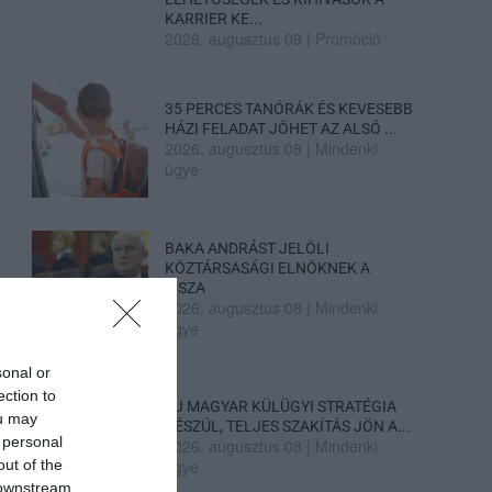
KARRIER KE...
2026. augusztus 09
|
Promóció
35 PERCES TANÓRÁK ÉS KEVESEBB
HÁZI FELADAT JÖHET AZ ALSÓ ...
2026. augusztus 08
|
Mindenki
ügye
BAKA ANDRÁST JELÖLI
KÖZTÁRSASÁGI ELNÖKNEK A
TISZA
2026. augusztus 08
|
Mindenki
ügye
sonal or
ection to
ÚJ MAGYAR KÜLÜGYI STRATÉGIA
ou may
KÉSZÜL, TELJES SZAKÍTÁS JÖN A...
 personal
2026. augusztus 08
|
Mindenki
out of the
ügye
 downstream