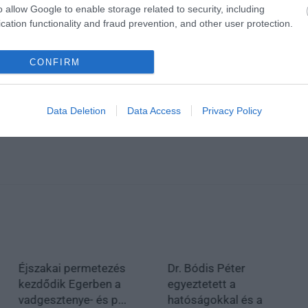
o allow Google to enable storage related to security, including
cation functionality and fraud prevention, and other user protection.
CONFIRM
Data Deletion
Data Access
Privacy Policy
Éjszakai permetezés
Dr. Bódis Péter
kezdődik Egerben a
egyeztetett a
vadgesztenye- és p...
hatóságokkal és a