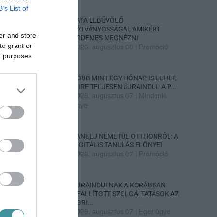
B’s List of
TATA ELBŰVÖLŐ
LÁTVÁNYOSSÁGAI, AMIKÉRT
er and store
ÉRDEMES MEGNÉZNI
to grant or
2026. augusztus 08
|
Promóció
ed purposes
TÖBB MINT EGY HÓNAP IS LEHET,
MIRE TELJESEN ÚJRAINDUL A P...
2026. augusztus 07
|
Mindenki
ügye
TANULJ NÉMETÜL OTTHONRÓL: A
DIGITÁLIS TANULÁS ELŐNYEI
2026. augusztus 07
|
Promóció
ÚJRAINDULNAK A KORÁBBAN
LEÁLLÍTOTT SZOLGÁLTATÁSOK AZ
EGRI...
2026. augusztus 07
|
Eger ügye