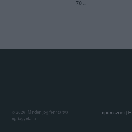
70 ...
.
©
2026.
Minden jog fenntartva.
Impresszum
|
H
egriugyek.hu