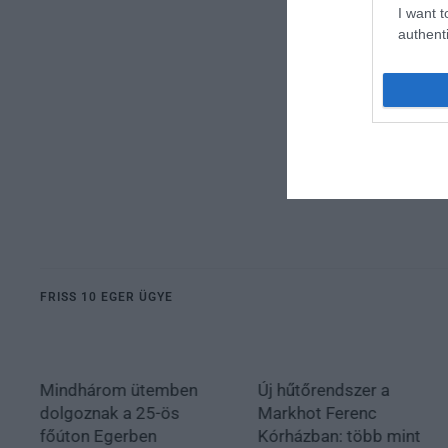
I want t
authenti
FRISS 10 EGER ÜGYE
Mindhárom ütemben
Új hűtőrendszer a
dolgoznak a 25-ös
Markhot Ferenc
főúton Egerben
Kórházban: több mint