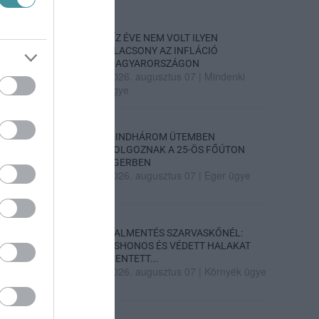
TÍZ ÉVE NEM VOLT ILYEN
ALACSONY AZ INFLÁCIÓ
MAGYARORSZÁGON
2026. augusztus 07
|
Mindenki
ügye
MINDHÁROM ÜTEMBEN
DOLGOZNAK A 25-ÖS FŐÚTON
EGERBEN
2026. augusztus 07
|
Eger ügye
HALMENTÉS SZARVASKŐNÉL:
ŐSHONOS ÉS VÉDETT HALAKAT
MENTETT...
2026. augusztus 07
|
Környék ügye