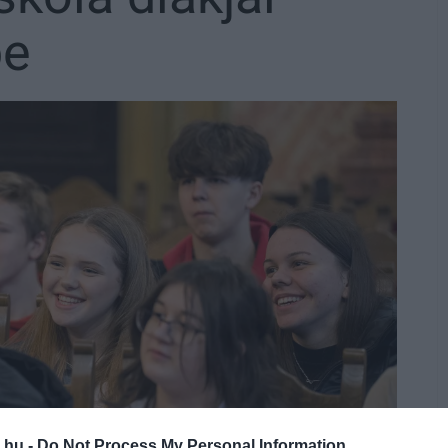
be
.hu -
Do Not Process My Personal Information