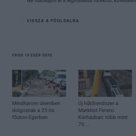
Ne maradjon le a legfrissebb hírekről, kövess
VISSZA A FŐOLDALRA
FRISS 10 EGER ÜGYE
Mindhárom ütemben
Új hűtőrendszer a
dolgoznak a 25-ös
Markhot Ferenc
főúton Egerben
Kórházban: több mint
70 ...