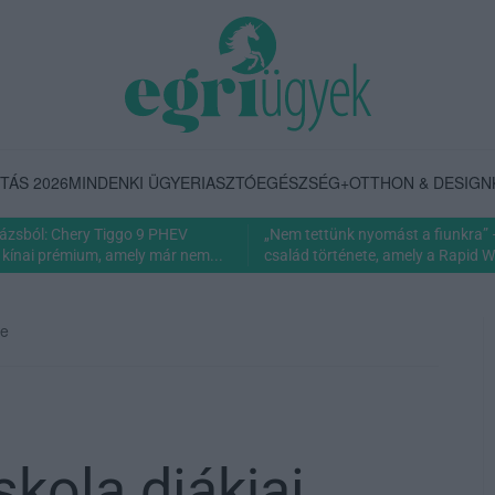
TÁS 2026
MINDENKI ÜGYE
RIASZTÓ
EGÉSZSÉG+
OTTHON & DESIGN
rázsból: Chery Tiggo 9 PHEV
„Nem tettünk nyomást a fiunkra” 
 kínai prémium, amely már nem...
család története, amely a Rapid Wi
be
skola diákjai