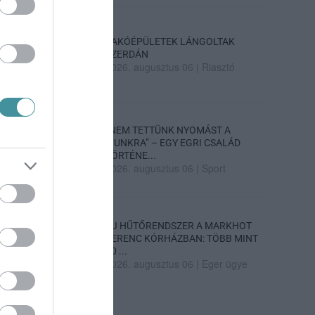
LAKÓÉPÜLETEK LÁNGOLTAK
SZERDÁN
2026. augusztus 06
|
Riasztó
„NEM TETTÜNK NYOMÁST A
FIUNKRA” – EGY EGRI CSALÁD
TÖRTÉNE...
2026. augusztus 06
|
Sport
ÚJ HŰTŐRENDSZER A MARKHOT
FERENC KÓRHÁZBAN: TÖBB MINT
70 ...
2026. augusztus 06
|
Eger ügye