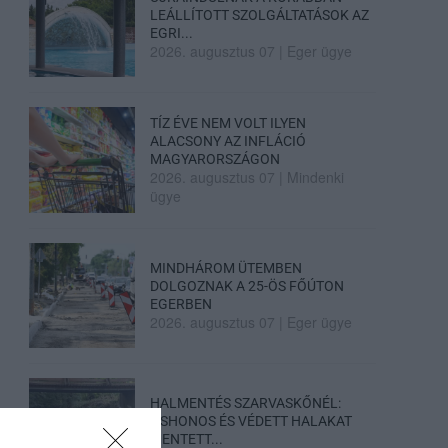
LEÁLLÍTOTT SZOLGÁLTATÁSOK AZ
EGRI...
2026. augusztus 07
|
Eger ügye
TÍZ ÉVE NEM VOLT ILYEN
ALACSONY AZ INFLÁCIÓ
MAGYARORSZÁGON
2026. augusztus 07
|
Mindenki
ügye
MINDHÁROM ÜTEMBEN
DOLGOZNAK A 25-ÖS FŐÚTON
EGERBEN
2026. augusztus 07
|
Eger ügye
HALMENTÉS SZARVASKŐNÉL:
ŐSHONOS ÉS VÉDETT HALAKAT
MENTETT...