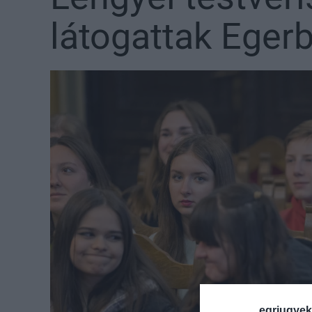
látogattak Eger
egriugyek