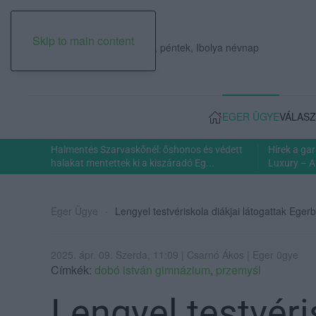
Skip to main content
2026. augusztus 07., péntek, Ibolya névnap
EGER ÜGYE
VÁLASZ
Halmentés Szarvaskőnél: őshonos és védett
Hírek a ga
halakat mentettek ki a kiszáradó Eg...
Luxury – A
Eger Ügye
Lengyel testvériskola diákjai látogattak Eger
2025. ápr. 09. Szerda, 11:09 | Csarnó Ákos | Eger ügye
Címkék:
dobó istván gimnázium
,
przemyśl
Lengyel testvéri