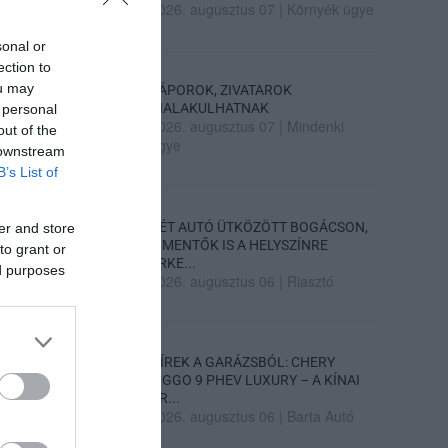
2026. augusztus 07
|
Környék ügye
sonal or
ection to
ou may
ZÁPOROK, ZIVATAROK
KIALAKULHATNAK
 personal
2026. augusztus 07
|
Mindenki
out of the
ügye
 downstream
B’s List of
KÉT AUTÓ ÜTKÖZÖTT BOGÁCSON,
er and store
A MENTŐK IS A HELYSZÍNRE
to grant or
ÉRKE...
ed purposes
2026. augusztus 06
|
Riasztó
HÍREK A GARÁZSBÓL: CHERY
TIGGO 9 PHEV LUXURY – A KÍNAI
PR...
2026. augusztus 06
|
Barta Autó