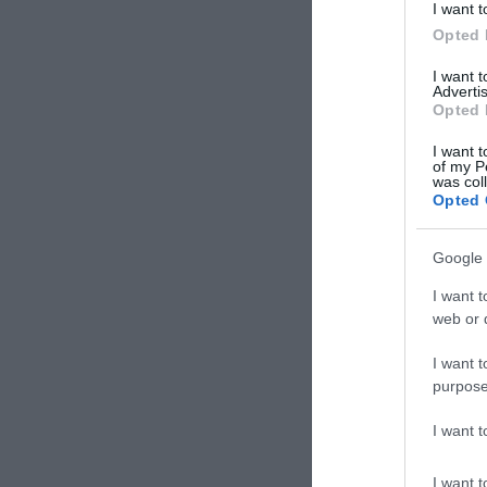
I want t
Opted 
I want 
Advertis
Opted 
I want t
of my P
was col
Opted 
Google 
I want t
web or d
I want t
purpose
I want 
I want t