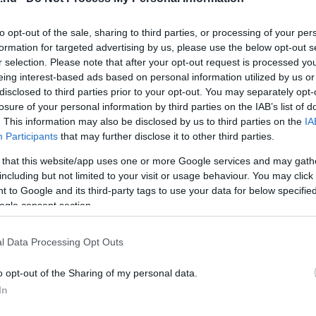
to opt-out of the sale, sharing to third parties, or processing of your per
formation for targeted advertising by us, please use the below opt-out s
r selection. Please note that after your opt-out request is processed y
eing interest-based ads based on personal information utilized by us or
disclosed to third parties prior to your opt-out. You may separately opt-
losure of your personal information by third parties on the IAB’s list of
Gimnázium vendégei voltak a przemyśli
. This information may also be disclosed by us to third parties on the
IA
Participants
that may further disclose it to other third parties.
o diákjai és tanárai – számolt be az egri
 that this website/app uses one or more Google services and may gath
including but not limited to your visit or usage behaviour. You may click 
 to Google and its third-party tags to use your data for below specifi
gattak a Városházára is. Szó esett Eger
ogle consent section.
ehetőségeiről – de legfőképp arról, milyen
melyek valódi hidat képeznek kultúrák,
l Data Processing Opt Outs
o opt-out of the Sharing of my personal data.
In