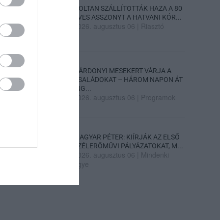
HOLTAN SZÁLLÍTOTTÁK HAZA A 80
ÉVES ASSZONYT A HATVANI KÓR...
2026. augusztus 06
|
Riasztó
GÁRDONYI MESEKERT VÁRJA A
CSALÁDOKAT – HÁROM NAPON ÁT
ING...
2026. augusztus 06
|
Programok
MAGYAR PÉTER: KIÍRJÁK AZ ELSŐ
SZÉLERŐMŰVI PÁLYÁZATOKAT, M...
2026. augusztus 06
|
Mindenki
ügye