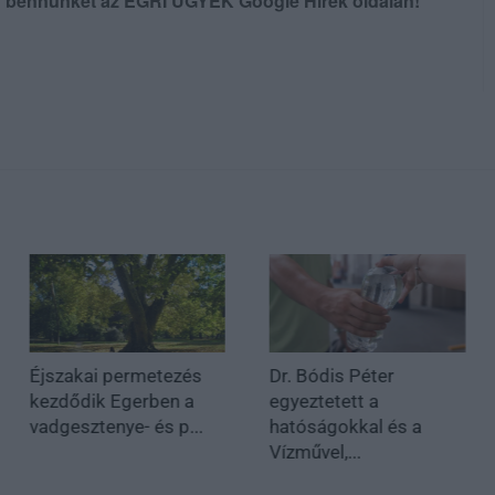
en bennünket az EGRI ÜGYEK Google Hírek oldalán!
Éjszakai permetezés
Dr. Bódis Péter
kezdődik Egerben a
egyeztetett a
vadgesztenye- és p...
hatóságokkal és a
Vízművel,...