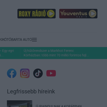
KIKÖTŐ
BARTA AUTÓ
– Egy egri
Új hűtőrendszer a Markhot Ferenc
...
Kórházban: több mint 70 millió forintos fejl...
Legfrissebb híreink
ÚJRAINDULNAK A KORÁBBAN