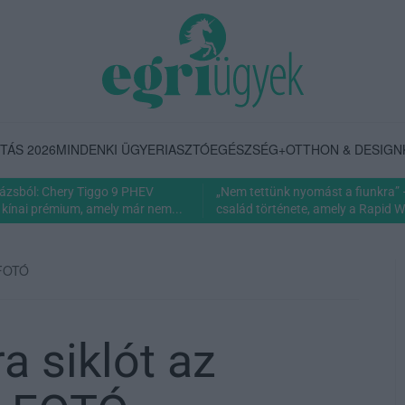
TÁS 2026
MINDENKI ÜGYE
RIASZTÓ
EGÉSZSÉG+
OTTHON & DESIGN
rázsból: Chery Tiggo 9 PHEV
„Nem tettünk nyomást a fiunkra” 
 kínai prémium, amely már nem...
család története, amely a Rapid Wi
 FOTÓ
a siklót az