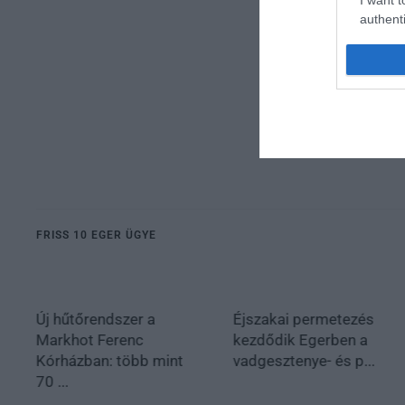
authenti
FRISS 10 EGER ÜGYE
Új hűtőrendszer a
Éjszakai permetezés
Markhot Ferenc
kezdődik Egerben a
Kórházban: több mint
vadgesztenye- és p...
70 ...