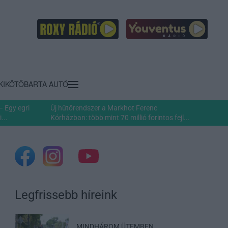
KIKÖTŐ
BARTA AUTÓ
– Egy egri
Új hűtőrendszer a Markhot Ferenc
...
Kórházban: több mint 70 millió forintos fejl...
Legfrissebb híreink
MINDHÁROM ÜTEMBEN