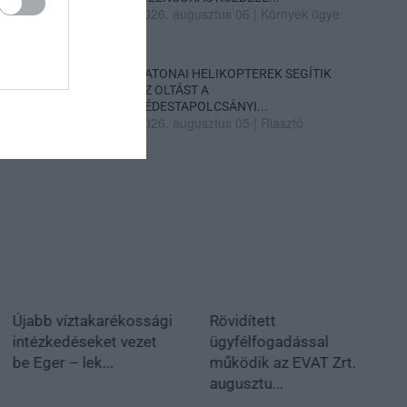
2026. augusztus 06
|
Környék ügye
KATONAI HELIKOPTEREK SEGÍTIK
AZ OLTÁST A
DÉDESTAPOLCSÁNYI...
2026. augusztus 05
|
Riasztó
Újabb víztakarékossági
Rövidített
intézkedéseket vezet
ügyfélfogadással
be Eger – lek...
működik az EVAT Zrt.
augusztu...