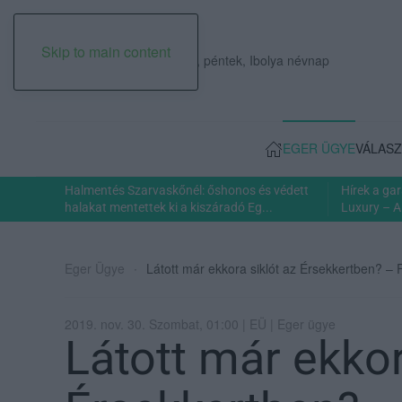
Skip to main content
2026. augusztus 07., péntek, Ibolya névnap
EGER ÜGYE
VÁLASZ
Halmentés Szarvaskőnél: őshonos és védett
Hírek a ga
halakat mentettek ki a kiszáradó Eg...
Luxury – A
Eger Ügye
Látott már ekkora siklót az Érsekkertben? –
2019. nov. 30. Szombat, 01:00 | EÜ | Eger ügye
Látott már ekkor