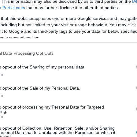
. This information may also be disclosed by us to third parties on the
IA
Participants
that may further disclose it to other third parties.
 that this website/app uses one or more Google services and may gath
en bennünket az EGRI ÜGYEK Google Hírek oldalán!
including but not limited to your visit or usage behaviour. You may click 
 to Google and its third-party tags to use your data for below specifi
ogle consent section.
l Data Processing Opt Outs
o opt-out of the Sharing of my personal data.
In
o opt-out of the Sale of my Personal Data.
In
to opt-out of processing my Personal Data for Targeted
ing.
In
o opt-out of Collection, Use, Retention, Sale, and/or Sharing
ersonal Data that Is Unrelated with the Purposes for which it
lected.