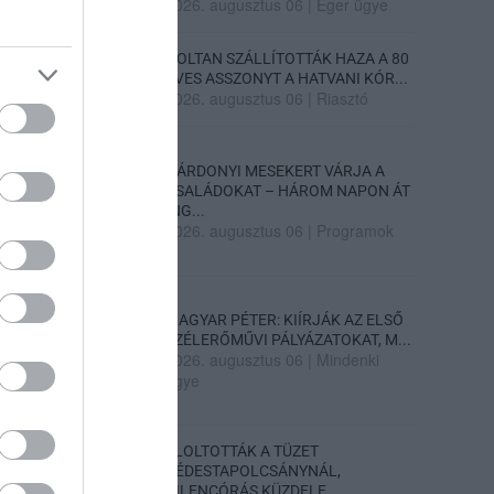
2026. augusztus 06
|
Eger ügye
HOLTAN SZÁLLÍTOTTÁK HAZA A 80
ÉVES ASSZONYT A HATVANI KÓR...
2026. augusztus 06
|
Riasztó
GÁRDONYI MESEKERT VÁRJA A
CSALÁDOKAT – HÁROM NAPON ÁT
ING...
2026. augusztus 06
|
Programok
MAGYAR PÉTER: KIÍRJÁK AZ ELSŐ
SZÉLERŐMŰVI PÁLYÁZATOKAT, M...
2026. augusztus 06
|
Mindenki
ügye
ELOLTOTTÁK A TÜZET
DÉDESTAPOLCSÁNYNÁL,
KILENCÓRÁS KÜZDELE...