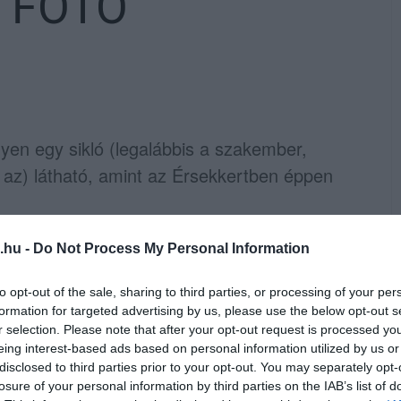
– FOTÓ
lyen egy sikló (legalábbis a szakember,
az) látható, amint az Érsekkertben éppen
.hu -
Do Not Process My Personal Information
ínesebbé teszi a város élővilágát. Persze
to opt-out of the sale, sharing to third parties, or processing of your per
formation for targeted advertising by us, please use the below opt-out s
, ha épp a lába elé keveredik, de bántani
r selection. Please note that after your opt-out request is processed y
eing interest-based ads based on personal information utilized by us or
disclosed to third parties prior to your opt-out. You may separately opt-
losure of your personal information by third parties on the IAB’s list of