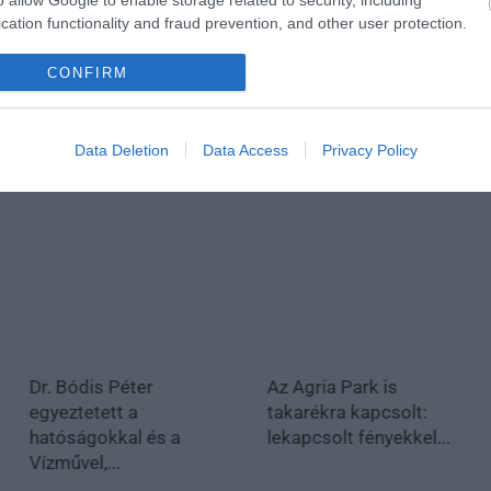
cation functionality and fraud prevention, and other user protection.
CONFIRM
Data Deletion
Data Access
Privacy Policy
Dr. Bódis Péter
Az Agria Park is
egyeztetett a
takarékra kapcsolt:
hatóságokkal és a
lekapcsolt fényekkel...
Vízművel,...