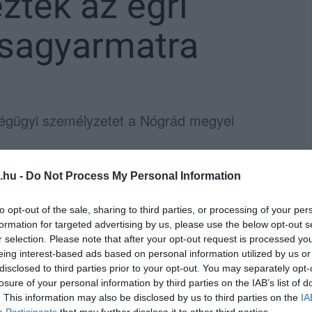
eztek az egri
ssagyarmatra
ségügyi személyzetet a Nógrád megyei
l, hogy csütörtök este az egri Markhot Ferenc
.hu -
Do Not Process My Personal Information
 ötven dolgozójával közölték, hogy másnap
to opt-out of the sale, sharing to third parties, or processing of your per
órházba, hogy koronavírusos betegeket
formation for targeted advertising by us, please use the below opt-out s
ült, de a koronavírus miatt így is 48 egri
r selection. Please note that after your opt-out request is processed y
eing interest-based ads based on personal information utilized by us or
tuszba.
disclosed to third parties prior to your opt-out. You may separately opt-
losure of your personal information by third parties on the IAB’s list of
tt majd’ 50 embert vitt egy busz a
. This information may also be disclosed by us to third parties on the
IA
Participants
that may further disclose it to other third parties.