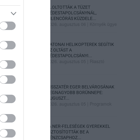
ELOLTOTTÁK A TÜZET
DÉDESTAPOLCSÁNYNÁL,
KILENCÓRÁS KÜZDELE...
2026. augusztus 06
|
Környék ügye
KATONAI HELIKOPTEREK SEGÍTIK
AZ OLTÁST A
DÉDESTAPOLCSÁNYI...
2026. augusztus 05
|
Riasztó
VISSZATÉR EGER BELVÁROSÁNAK
LEGNAGYOBB BORÜNNEPE:
AUGUSZT...
2026. augusztus 05
|
Programok
„A NER-FELESÉGEK GYEREKKEL
BIZTOSÍTOTTÁK BE A
PÉNZCSAPHOZ...