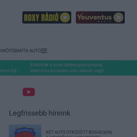
KIKÖTŐ
BARTA AUTÓ
c
Eloltották a tüzet Dédestapolcsánynál,
ntos fejl...
kilencórás küzdelem után sikerült megf...
Legfrissebb híreink
KÉT AUTÓ ÜTKÖZÖTT BOGÁCSON,