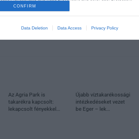
en bennünket az EGRI ÜGYEK Google Hírek oldalán!
CONFIRM
Data Deletion
Data Access
Privacy Policy
Az Agria Park is
Újabb víztakarékossági
takarékra kapcsolt:
intézkedéseket vezet
lekapcsolt fényekkel...
be Eger – lek...