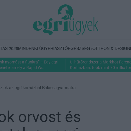
TÁS 2026
MINDENKI ÜGYE
RIASZTÓ
EGÉSZSÉG+
OTTHON & DESIGN
nk nyomást a fiunkra” – Egy egri
Új hűtőrendszer a Markhot Feren
énete, amely a Rapid Wi...
Kórházban: több mint 70 millió fori
eztek az egri kórházból Balassagyarmatra
ok orvost és