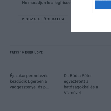
Ne maradjon le a legfrissebb hírekről, kövess
VISSZA A FŐOLDALRA
FRISS 10 EGER ÜGYE
Éjszakai permetezés
Dr. Bódis Péter
kezdődik Egerben a
egyeztetett a
vadgesztenye- és p...
hatóságokkal és a
Vízművel,...