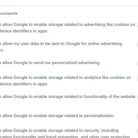
consents
api.hu-val, hogy kérdéseikkel forduljanak az
o allow Google to enable storage related to advertising like cookies on
ak pedig nem volt információja az
evice identifiers in apps.
ok Minisztériuma erősítette meg a lapnak,
o allow my user data to be sent to Google for online advertising
énylésről van szó.
s.
to allow Google to send me personalized advertising.
áz betegellátására? A minisztérium szerint
o allow Google to enable storage related to analytics like cookies on
evice identifiers in apps.
 konténerkórházat
o allow Google to enable storage related to functionality of the website
o allow Google to enable storage related to personalization.
o allow Google to enable storage related to security, including
cation functionality and fraud prevention, and other user protection.