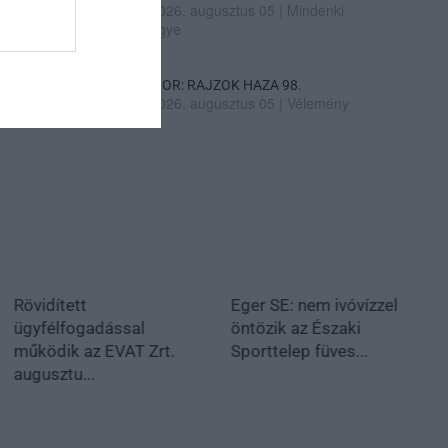
2026. augusztus 05
|
Mindenki
ügye
SIOR: RAJZOK HAZA 98.
2026. augusztus 05
|
Vélemény
Rövidített
Eger SE: nem ivóvízzel
ügyfélfogadással
öntözik az Északi
működik az EVAT Zrt.
Sporttelep füves...
augusztu...