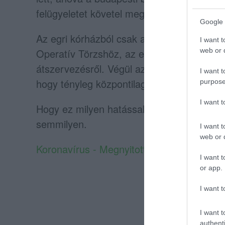
felügyeletet követel meg.
Google 
Az egri kórházból csak annyit közöltek a N
I want t
Operatív Törzshöz, az egri önkormányzatn
web or d
átszervezésről. Végül az Emberi Erőforrás
I want t
hogy tényleg központilag szervezett átvez
purpose
I want 
Hogy ez milyen hatással lesz az egri kórh
semmilyen.
I want t
web or d
Koronavírus - Megnyitották a kiskunhalasi
I want t
or app.
I want t
I want t
authenti