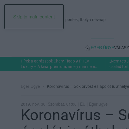
Skip to main content
2026. augusztus 07., péntek, Ibolya névnap
EGER ÜGYE
VÁLASZ
Hírek a garázsból: Chery Tiggo 9 PHEV
„Nem tettü
Luxury – A kínai prémium, amely már nem...
család tört
Eger Ügye
Koronavírus – Sok orvost és ápolót is áthely
2019. nov. 30. Szombat, 01:00 | EÜ | Eger ügye
Koronavírus – S