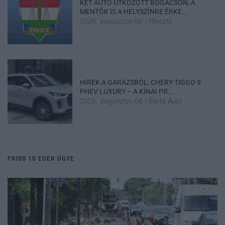
KÉT AUTÓ ÜTKÖZÖTT BOGÁCSON, A
MENTŐK IS A HELYSZÍNRE ÉRKE...
2026. augusztus 06
|
Riasztó
HÍREK A GARÁZSBÓL: CHERY TIGGO 9
PHEV LUXURY – A KÍNAI PR...
2026. augusztus 06
|
Barta Autó
FRISS 10 EGER ÜGYE