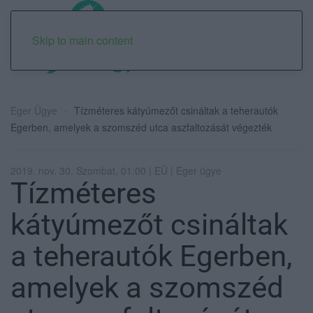
Skip to main content
Eger Ügye
Tízméteres kátyúmezőt csináltak a teherautók
Egerben, amelyek a szomszéd utca aszfaltozását végezték
2019. nov. 30. Szombat, 01:00 | EÜ | Eger ügye
Tízméteres
kátyúmezőt csináltak
a teherautók Egerben,
amelyek a szomszéd