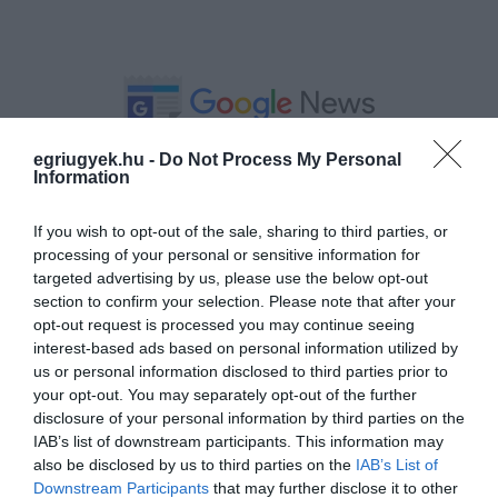
egriugyek.hu -
Do Not Process My Personal
Ne maradjon le a legfrissebb hírekről, kövessen
Information
bennünket az EGRI ÜGYEK Google Hírek oldalán!
If you wish to opt-out of the sale, sharing to third parties, or
processing of your personal or sensitive information for
VISSZA A FŐOLDALRA
targeted advertising by us, please use the below opt-out
section to confirm your selection. Please note that after your
opt-out request is processed you may continue seeing
interest-based ads based on personal information utilized by
us or personal information disclosed to third parties prior to
your opt-out. You may separately opt-out of the further
disclosure of your personal information by third parties on the
IAB’s list of downstream participants. This information may
Legfrissebb híreink
also be disclosed by us to third parties on the
IAB’s List of
Downstream Participants
that may further disclose it to other