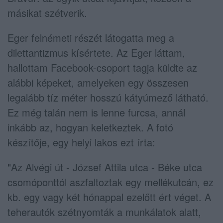
másikat szétverik.
Eger felnémeti részét látogatta meg a
dilettantizmus kísértete. Az Eger láttam,
hallottam Facebook-csoport tagja küldte az
alábbi képeket, amelyeken egy összesen
legalább tíz méter hosszú kátyúmező látható.
Ez még talán nem is lenne furcsa, annál
inkább az, hogyan keletkeztek. A fotó
készítője, egy helyi lakos ezt írta:
"Az Alvégi út - József Attila utca - Béke utca
csomóponttól aszfaltoztak egy mellékutcán, ez
kb. egy vagy két hónappal ezelőtt ért véget. A
teherautók szétnyomták a munkálatok alatt,