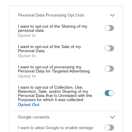
third parties.
35 PERCES TANÓRÁK ÉS KEVESEBB HÁZI
Please note that this website/app uses one or more Google
Personal Data Processing Opt Outs
FELADAT JÖHET AZ ALSÓ ...
services and may gather and store information including but
2026. augusztus 08
|
Mindenki ügye
not limited to your visit or usage behaviour. You may click to
I want to opt-out of the Sharing of my
personal data.
grant or deny consent to Google and its third-party tags to
Opted In
use your data for below specified purposes in below Google
consent section.
I want to opt-out of the Sale of my
Personal Data.
Opted In
BAKA ANDRÁST JELÖLI KÖZTÁRSASÁGI
ELNÖKNEK A TISZA
I want to opt-out of processing my
2026. augusztus 08
|
Mindenki ügye
Personal Data for Targeted Advertising.
Opted In
I want to opt-out of Collection, Use,
Retention, Sale, and/or Sharing of my
Personal Data that Is Unrelated with the
Purposes for which it was collected.
Opted Out
ÚJ MAGYAR KÜLÜGYI STRATÉGIA KÉSZÜL,
TELJES SZAKÍTÁS JÖN A...
2026. augusztus 08
|
Mindenki ügye
Google consents
I want to allow Google to enable storage