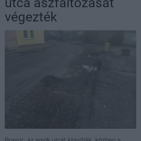
utca aszfaltozását
végezték
Bravúr: az egyik utcát kijavítják, közben a