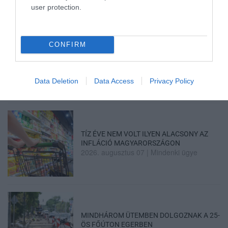
user protection.
CONFIRM
ÚJRAINDULNAK A KORÁBBAN
LEÁLLÍTOTT SZOLGÁLTATÁSOK AZ EGRI...
2026. augusztus 07
|
Eger ügye
Data Deletion
Data Access
Privacy Policy
TÍZ ÉVE NEM VOLT ILYEN ALACSONY AZ
INFLÁCIÓ MAGYARORSZÁGON
2026. augusztus 07
|
Mindenki ügye
MINDHÁROM ÜTEMBEN DOLGOZNAK A 25-
ÖS FŐÚTON EGERBEN