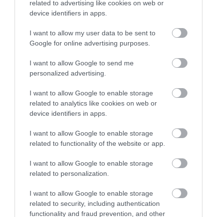
related to advertising like cookies on web or
device identifiers in apps.
I want to allow my user data to be sent to
TATA ELBŰVÖLŐ LÁTVÁNYOSSÁGAI,
Google for online advertising purposes.
AMIKÉRT ÉRDEMES MEGNÉZNI
2026. augusztus 08
|
Promóció
I want to allow Google to send me
personalized advertising.
I want to allow Google to enable storage
related to analytics like cookies on web or
device identifiers in apps.
TÖBB MINT EGY HÓNAP IS LEHET, MIRE
TELJESEN ÚJRAINDUL A P...
2026. augusztus 07
|
Mindenki ügye
I want to allow Google to enable storage
related to functionality of the website or app.
I want to allow Google to enable storage
related to personalization.
TANULJ NÉMETÜL OTTHONRÓL: A
I want to allow Google to enable storage
DIGITÁLIS TANULÁS ELŐNYEI
related to security, including authentication
2026. augusztus 07
|
Promóció
functionality and fraud prevention, and other