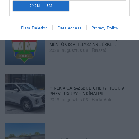
CONFIRM
Data Deletion
Data Access
Privacy Policy
KÉT AUTÓ ÜTKÖZÖTT BOGÁCSON, A
MENTŐK IS A HELYSZÍNRE ÉRKE...
2026. augusztus 06
|
Riasztó
HÍREK A GARÁZSBÓL: CHERY TIGGO 9
PHEV LUXURY – A KÍNAI PR...
2026. augusztus 06
|
Barta Autó