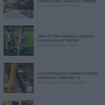
LAKÓÉPÜLETEK LÁNGOLTAK SZERDÁN
2026. augusztus 06
|
Riasztó
„NEM TETTÜNK NYOMÁST A FIUNKRA” –
EGY EGRI CSALÁD TÖRTÉNE...
2026. augusztus 06
|
Sport
ÚJ HŰTŐRENDSZER A MARKHOT FERENC
KÓRHÁZBAN: TÖBB MINT 70 ...
2026. augusztus 06
|
Eger ügye