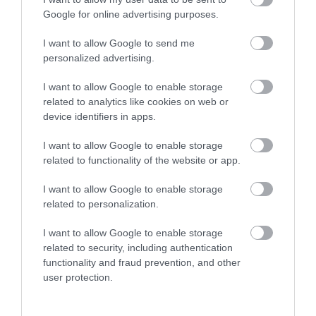
Google for online advertising purposes.
I want to allow Google to send me
personalized advertising.
MINDHÁROM ÜTEMBEN DOLGOZNAK A 25-
ÖS FŐÚTON EGERBEN
I want to allow Google to enable storage
2026. augusztus 07
|
Eger ügye
related to analytics like cookies on web or
device identifiers in apps.
I want to allow Google to enable storage
related to functionality of the website or app.
HALMENTÉS SZARVASKŐNÉL: ŐSHONOS
I want to allow Google to enable storage
ÉS VÉDETT HALAKAT MENTETT...
2026. augusztus 07
|
Környék ügye
related to personalization.
I want to allow Google to enable storage
related to security, including authentication
functionality and fraud prevention, and other
user protection.
ZÁPOROK, ZIVATAROK KIALAKULHATNAK
2026. augusztus 07
|
Mindenki ügye