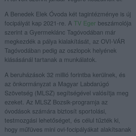
A Benedek Elek Óvoda két tagintézménye is új
focipályát kap 2021-re. A
TV Eger
beszámolója
szerint a Gyermeklánc Tagóvodában már
megkezdék a pálya kialakítását, az OVI-VÁR
Tagóvodában pedig az oszlopok helyének
kiásásánál tartanak a munkálatok.
A beruházások 32 millió forintba kerülnek, és
az önkormányzat a Magyar Labdarúgó
Szövetség (MLSZ) segítségével valósítja meg
ezeket. Az MLSZ Bozsik-programja az
óvodások számára biztosít sportolási,
testmozgási lehetőséget, és célul tűzték ki,
hogy műfüves mini ovi-focipályákat alakítsanak