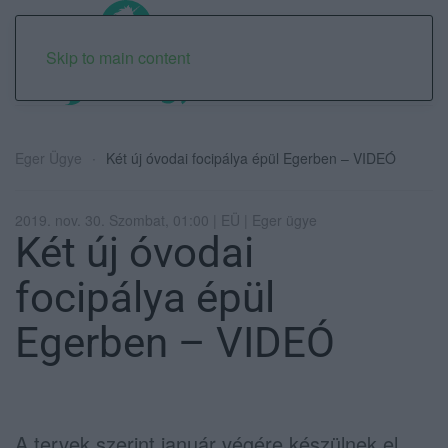
Skip to main content
Eger Ügye
Két új óvodai focipálya épül Egerben – VIDEÓ
2019. nov. 30. Szombat, 01:00 | EÜ | Eger ügye
Két új óvodai
focipálya épül
Egerben – VIDEÓ
A tervek szerint január végére készülnek el.