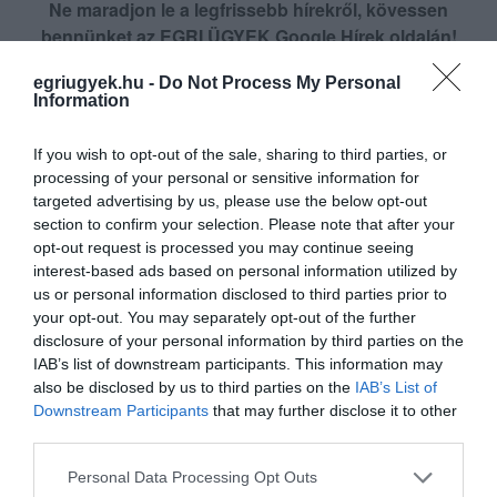
Ne maradjon le a legfrissebb hírekről, kövessen
bennünket az EGRI ÜGYEK Google Hírek oldalán!
egriugyek.hu -
Do Not Process My Personal
Information
VISSZA A FŐOLDALRA
If you wish to opt-out of the sale, sharing to third parties, or
processing of your personal or sensitive information for
targeted advertising by us, please use the below opt-out
section to confirm your selection. Please note that after your
opt-out request is processed you may continue seeing
interest-based ads based on personal information utilized by
us or personal information disclosed to third parties prior to
Legfrissebb híreink
your opt-out. You may separately opt-out of the further
disclosure of your personal information by third parties on the
IAB’s list of downstream participants. This information may
also be disclosed by us to third parties on the
IAB’s List of
TÖBB MINT EGY HÓNAP IS LEHET, MIRE
Downstream Participants
that may further disclose it to other
TELJESEN ÚJRAINDUL A P...
2026. augusztus 07
|
Mindenki ügye
third parties.
Please note that this website/app uses one or more Google
Personal Data Processing Opt Outs
services and may gather and store information including but