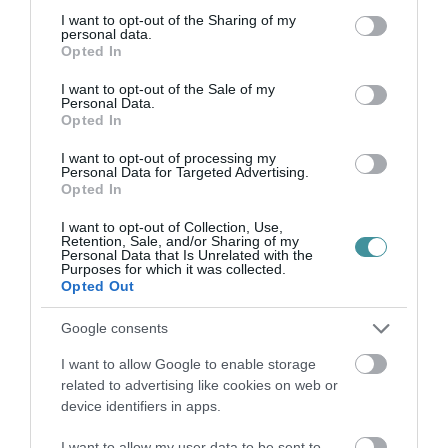
not limited to your visit or usage behaviour. You may click to
I want to opt-out of the Sharing of my
personal data.
grant or deny consent to Google and its third-party tags to
Opted In
use your data for below specified purposes in below Google
TANULJ NÉMETÜL OTTHONRÓL: A
consent section.
DIGITÁLIS TANULÁS ELŐNYEI
I want to opt-out of the Sale of my
2026. augusztus 07
|
Promóció
Personal Data.
Opted In
I want to opt-out of processing my
Personal Data for Targeted Advertising.
Opted In
ÚJRAINDULNAK A KORÁBBAN
I want to opt-out of Collection, Use,
Retention, Sale, and/or Sharing of my
LEÁLLÍTOTT SZOLGÁLTATÁSOK AZ EGRI...
Personal Data that Is Unrelated with the
2026. augusztus 07
|
Eger ügye
Purposes for which it was collected.
Opted Out
Google consents
I want to allow Google to enable storage
TÍZ ÉVE NEM VOLT ILYEN ALACSONY AZ
related to advertising like cookies on web or
INFLÁCIÓ MAGYARORSZÁGON
device identifiers in apps.
2026. augusztus 07
|
Mindenki ügye
I want to allow my user data to be sent to