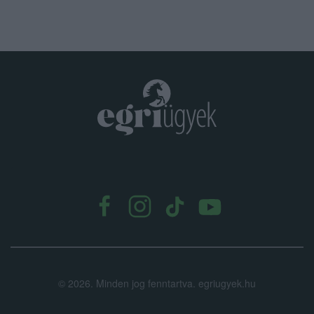
.
©
2026.
Minden jog fenntartva. egriugyek.hu