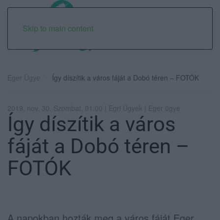
Skip to main content
Eger Ügye
Így díszítik a város fáját a Dobó téren – FOTÓK
2019. nov. 30. Szombat, 01:00 | Egri Ügyek | Eger ügye
Így díszítik a város
fáját a Dobó téren –
FOTÓK
A napokban hozták meg a város fáját Eger