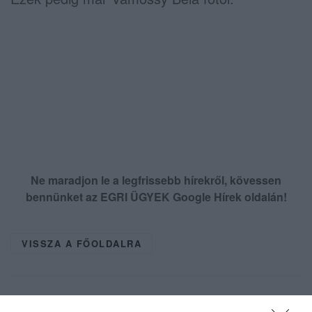
Ne maradjon le a legfrissebb hírekről, kövessen
bennünket az EGRI ÜGYEK Google Hírek oldalán!
VISSZA A FŐOLDALRA