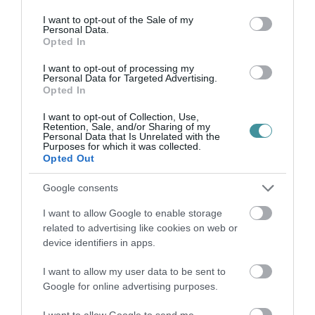
use your data for below specified purposes in below Google
consent section.
I want to opt-out of the Sale of my
GÁRDONYI MESEKERT VÁRJA A
Personal Data.
CSALÁDOKAT – HÁROM NAPON ÁT ING...
Opted In
2026. augusztus 06
|
Programok
I want to opt-out of processing my
Personal Data for Targeted Advertising.
Opted In
I want to opt-out of Collection, Use,
Retention, Sale, and/or Sharing of my
Personal Data that Is Unrelated with the
MAGYAR PÉTER: KIÍRJÁK AZ ELSŐ
Purposes for which it was collected.
SZÉLERŐMŰVI PÁLYÁZATOKAT, M...
Opted Out
2026. augusztus 06
|
Mindenki ügye
Google consents
I want to allow Google to enable storage
ELOLTOTTÁK A TÜZET
related to advertising like cookies on web or
DÉDESTAPOLCSÁNYNÁL, KILENCÓRÁS
device identifiers in apps.
KÜZDELE...
2026. augusztus 06
|
Környék ügye
I want to allow my user data to be sent to
Google for online advertising purposes.
I want to allow Google to send me