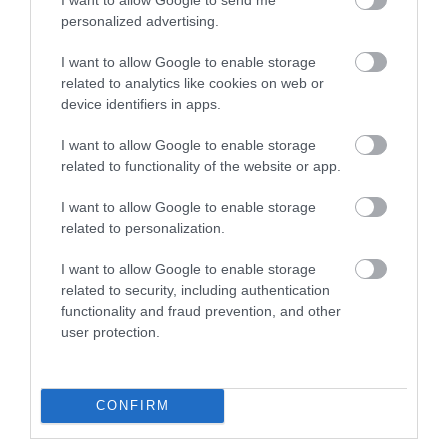
KATONAI HELIKOPTEREK SEGÍTIK AZ
personalized advertising.
OLTÁST A DÉDESTAPOLCSÁNYI...
2026. augusztus 05
|
Riasztó
I want to allow Google to enable storage
related to analytics like cookies on web or
device identifiers in apps.
I want to allow Google to enable storage
related to functionality of the website or app.
VISSZATÉR EGER BELVÁROSÁNAK
LEGNAGYOBB BORÜNNEPE: AUGUSZT...
2026. augusztus 05
|
Programok
I want to allow Google to enable storage
related to personalization.
I want to allow Google to enable storage
related to security, including authentication
functionality and fraud prevention, and other
„A NER-FELESÉGEK GYEREKKEL
user protection.
BIZTOSÍTOTTÁK BE A PÉNZCSAPHOZ...
2026. augusztus 05
|
Mindenki ügye
CONFIRM