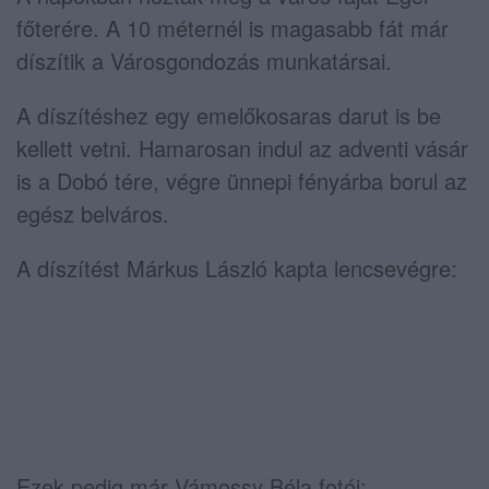
főterére. A 10 méternél is magasabb fát már
díszítik a Városgondozás munkatársai.
A díszítéshez egy emelőkosaras darut is be
kellett vetni. Hamarosan indul az adventi vásár
is a Dobó tére, végre ünnepi fényárba borul az
egész belváros.
A díszítést Márkus László kapta lencsevégre:
Ezek pedig már Vámossy Béla fotói: