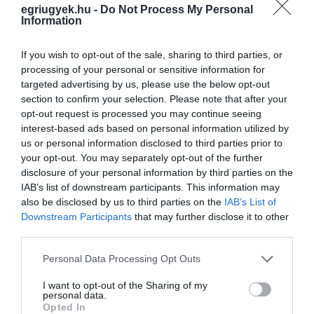
egriugyek.hu -
Do Not Process My Personal
Information
Legfrissebb híreink
If you wish to opt-out of the sale, sharing to third parties, or
processing of your personal or sensitive information for
targeted advertising by us, please use the below opt-out
section to confirm your selection. Please note that after your
„NEM TETTÜNK NYOMÁST A FIUNKRA” –
opt-out request is processed you may continue seeing
EGY EGRI CSALÁD TÖRTÉNE...
interest-based ads based on personal information utilized by
2026. augusztus 06
|
Sport
us or personal information disclosed to third parties prior to
your opt-out. You may separately opt-out of the further
disclosure of your personal information by third parties on the
IAB’s list of downstream participants. This information may
ÚJ HŰTŐRENDSZER A MARKHOT FERENC
also be disclosed by us to third parties on the
IAB’s List of
KÓRHÁZBAN: TÖBB MINT 70 ...
Downstream Participants
that may further disclose it to other
2026. augusztus 06
|
Eger ügye
third parties.
HOLTAN SZÁLLÍTOTTÁK HAZA A 80 ÉVES
Please note that this website/app uses one or more Google
Personal Data Processing Opt Outs
ASSZONYT A HATVANI KÓR...
services and may gather and store information including but
2026. augusztus 06
|
Riasztó
not limited to your visit or usage behaviour. You may click to
I want to opt-out of the Sharing of my
personal data.
grant or deny consent to Google and its third-party tags to
Opted In