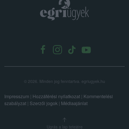
.
©
2026.
Minden jog fenntartva. egriugyek.hu
Impresszum
|
Hozzáférési nyilatkozat
|
Kommentelési
szabályzat
|
Szerzői jogok
|
Médiaajánlat
Ugrás a lap tetejére