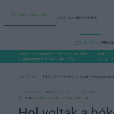
Skip to main content
2026. augusztus 09., vasárnap, Emőd névnap
EGER ÜGYE
VÁLASZ
Halmentés Szarvaskőnél: őshonos és védett
Hírek a ga
halakat mentettek ki a kiszáradó Eg...
Luxury – A
Eger Ügye
Hol voltak a hókotrók a reggeli káoszban Eg
2021. febr. 11. Csütörtök, 15:31 | EÜ | Eger ügye
Címkék:
eger
,
havazás
,
városgondozás
Hol voltak a hók