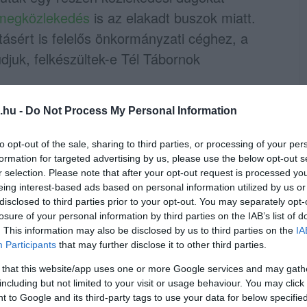
tömegközlekedés
is az elakadt buszok miatt.
tásért is felelős önkormányzati céghez, a
juk, felkészültek-e Tél Tábornok
.hu -
Do Not Process My Personal Information
éppel alászórást végzett - a lefagyást
évő utakon, de sajnos ennek nem sok
to opt-out of the sale, sharing to third parties, or processing of your per
zés lemosta a síkosság-mentesítő anyagot.
formation for targeted advertising by us, please use the below opt-out s
r selection. Please note that after your opt-out request is processed y
k a város pontjain, a hóügyeleti tervben
eing interest-based ads based on personal information utilized by us or
disclosed to third parties prior to your opt-out. You may separately opt-
losure of your personal information by third parties on the IAB’s list of
. This information may also be disclosed by us to third parties on the
IA
Participants
that may further disclose it to other third parties.
cég, hozzátéve: Felnémeten és az
 that this website/app uses one or more Google services and may gath
jukat.
including but not limited to your visit or usage behaviour. You may click 
 to Google and its third-party tags to use your data for below specifi