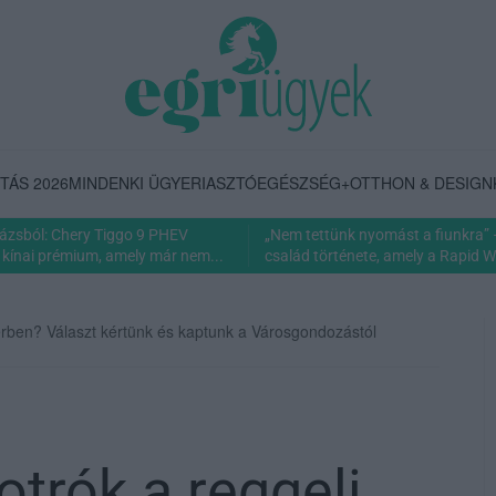
TÁS 2026
MINDENKI ÜGYE
RIASZTÓ
EGÉSZSÉG+
OTTHON & DESIGN
rázsból: Chery Tiggo 9 PHEV
„Nem tettünk nyomást a fiunkra” 
 kínai prémium, amely már nem...
család története, amely a Rapid Wi
erben? Választ kértünk és kaptunk a Városgondozástól
otrók a reggeli