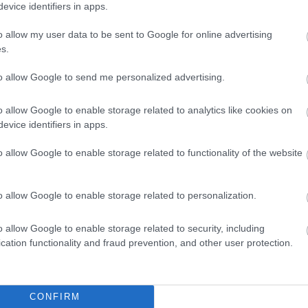
eteken hóesés, ónos eső esetén azonnal el
evice identifiers in apps.
 folyamatosan kell végezni. A hóesés és
o allow my user data to be sent to Google for online advertising
a mentesítési munkákat be kell fejezni.
s.
ntesítést az úttest teljes szélességében
to allow Google to send me personalized advertising.
o allow Google to enable storage related to analytics like cookies on
evice identifiers in apps.
almú utak, ahol a síkosság-mentesítést és
o allow Google to enable storage related to functionality of the website
tétől számított 2 órán belül meg kell
a hóesés, ónos eső megszűnése utáni 24
o allow Google to enable storage related to personalization.
o allow Google to enable storage related to security, including
cation functionality and fraud prevention, and other user protection.
lmú utak, ahol a hó- és síkosság-mentesítést
vékenység után kell végezni.
CONFIRM