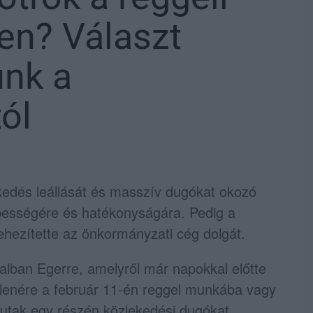
en? Választ
unk a
ól
edés leállását és masszív dugókat okozó
ebességére és hatékonyságára. Pedig a
ehezítette az önkormányzati cég dolgát.
nalban Egerre, amelyről már napokkal előtte
ellenére a február 11-én reggel munkába vagy
i utak egy részén közlekedési dugókat