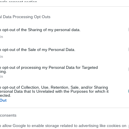
ogle consent section.
abb a Csiky-Barkóczy utak voltak - ezen
l Data Processing Opt Outs
hol az erős havazás miatt egy busz
o opt-out of the Sharing of my personal data.
 a mentést és további síktalanítást
In
reállt.
o opt-out of the Sale of my Personal Data.
In
ést folyamatosan végezzük. A buszmegállók,
to opt-out of processing my Personal Data for Targeted
ing.
akarítása, kézi erővel történő síktalanítsa
In
o opt-out of Collection, Use, Retention, Sale, and/or Sharing
ersonal Data that Is Unrelated with the Purposes for which it
lected.
s azt is elárulta, hogy a hóeltakarítás,
Out
oritású sorrendben történik:
consents
zoltók, rendőrség kivonulási útvonala, busz
o allow Google to enable storage related to advertising like cookies on