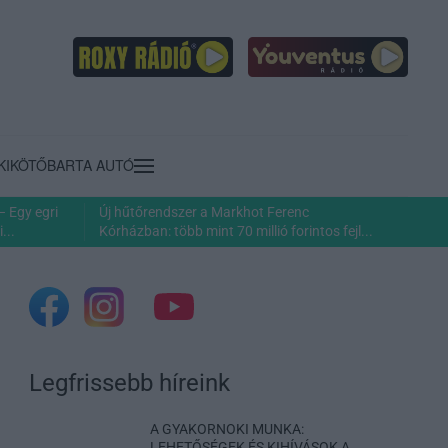
KIKÖTŐ
BARTA AUTÓ
– Egy egri
Új hűtőrendszer a Markhot Ferenc
...
Kórházban: több mint 70 millió forintos fejl...
Legfrissebb híreink
A GYAKORNOKI MUNKA:
LEHETŐSÉGEK ÉS KIHÍVÁSOK A