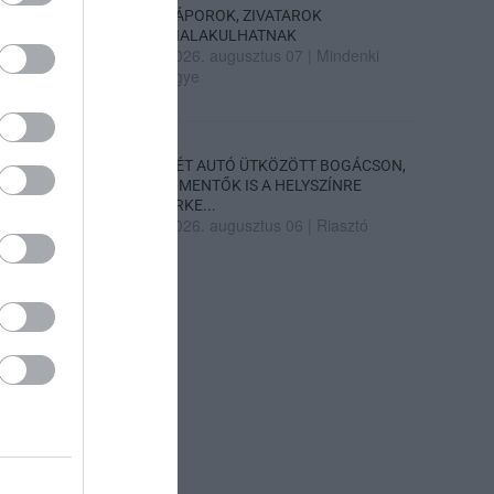
ZÁPOROK, ZIVATAROK
KIALAKULHATNAK
2026. augusztus 07
|
Mindenki
ügye
KÉT AUTÓ ÜTKÖZÖTT BOGÁCSON,
A MENTŐK IS A HELYSZÍNRE
ÉRKE...
2026. augusztus 06
|
Riasztó