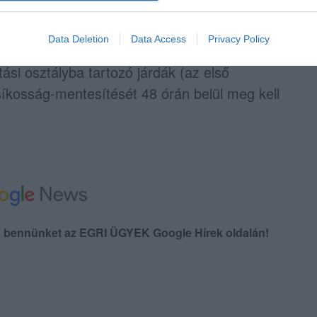
 tartozó járdáknál (belvárost és főbb
a- és lépcsőszakaszok) a síkosság-
Data Deletion
Data Access
Privacy Policy
unkaórán belül meg kell kezdeni, valamint
atási osztályba tartozó járdák (az első
síkosság-mentesítését 48 órán belül meg kell
en bennünket az EGRI ÜGYEK Google Hírek oldalán!