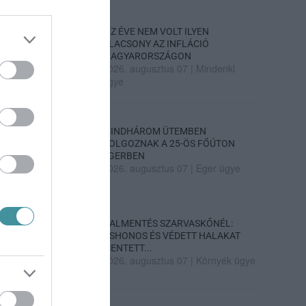
TÍZ ÉVE NEM VOLT ILYEN
ALACSONY AZ INFLÁCIÓ
MAGYARORSZÁGON
2026. augusztus 07
|
Mindenki
ügye
MINDHÁROM ÜTEMBEN
DOLGOZNAK A 25-ÖS FŐÚTON
EGERBEN
2026. augusztus 07
|
Eger ügye
HALMENTÉS SZARVASKŐNÉL:
ŐSHONOS ÉS VÉDETT HALAKAT
MENTETT...
2026. augusztus 07
|
Környék ügye