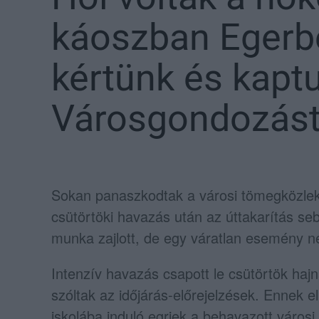
káoszban Egerb
kértünk és kapt
Városgondozást
Sokan panaszkodtak a városi tömegközlek
csütörtöki havazás után az úttakarítás s
munka zajlott, de egy váratlan esemény n
Intenzív havazás csapott le csütörtök haj
szóltak az időjárás-előrejelzések. Ennek 
iskolába induló egriek a behavazott város