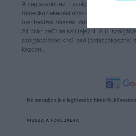
A cég szerint az I. szolgáltatási osztályba
tömegközlekedési útvonalakat érintő járd
mentesítést hóesés, ónos eső esetén 12 m
24 órán belül be kell fejezni. A II. szolgált
szolgáltatáson kívül eső járdaszakaszok) 
kezdeni.
Ne maradjon le a legfrissebb hírekről, kövess
VISSZA A FŐOLDALRA