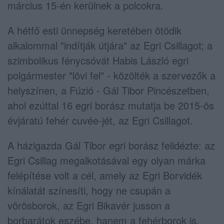
március 15-én kerülnek a polcokra.
A hétfő esti ünnepség keretében ötödik
alkalommal "indítják útjára" az Egri Csillagot; a
szimbolikus fénycsóvát Habis László egri
polgármester "lövi fel" - közölték a szervezők a
helyszínen, a Fúzió - Gál Tibor Pincészetben,
ahol ezúttal 16 egri borász mutatja be 2015-ös
évjáratú fehér cuvée-jét, az Egri Csillagot.
A házigazda Gál Tibor egri borász felidézte: az
Egri Csillag megalkotásával egy olyan márka
felépítése volt a cél, amely az Egri Borvidék
kínálatát színesíti, hogy ne csupán a
vörösborok, az Egri Bikavér jusson a
borbarátok eszébe, hanem a fehérborok is.