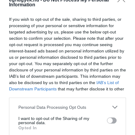
készíteni.” Pál Sándor felidézte továbbá, hogy
Information
2011-ben, az első évben mindössze 400
If you wish to opt-out of the sale, sharing to third parties, or
hektoliter Egri Csillagot minősítettek a
processing of your personal or sensitive information for
termelők, 2015-ben 3400 hektolitert, idén
targeted advertising by us, please use the below opt-out
section to confirm your selection. Please note that after your
március derekáig pedig már 3200 hektolitert.
opt-out request is processed you may continue seeing
Ez az utóbbi mennyiség közel 500 ezer palack
interest-based ads based on personal information utilized by
us or personal information disclosed to third parties prior to
bort takar, így év végéig várhatóan elérik az
your opt-out. You may separately opt-out of the further
egymillió palack Egri Csillagot. Ebből is látszik,
disclosure of your personal information by third parties on the
hogy keresett termékről van szó - tette hozzá.
IAB’s list of downstream participants. This information may
also be disclosed by us to third parties on the
IAB’s List of
Ráki Csaba, az április 29-e és május 1-je
Downstream Participants
that may further disclose it to other
között tartandó ötödik Egri Csillag Ünnep
third parties.
főszervezője közölte, hogy a rendezvénynek a
Please note that this website/app uses one or more Google
Personal Data Processing Opt Outs
megújult Dobó tér ad otthont. Mintegy húsz
services and may gather and store information including but
not limited to your visit or usage behaviour. You may click to
I want to opt-out of the Sharing of my
borász Egri Csillagát várják ide, jellemzően
personal data.
grant or deny consent to Google and its third-party tags to
Opted In
feltörekvő, fiatal zenekarok lépnek fel, illetve
use your data for below specified purposes in below Google