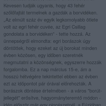
Kevesen tudják ugyanis, hogy 43 fehér
szőlőfajtát termelnek a gazdák a borvidéken.
„Az elmúlt száz év egyik legkomolyabb ötlete
volt az egri fehér cuvée, az Egri Csillag
gondolata a borvidéken” - tette hozzá. Az
ünnepségről elmondta: egri borászok úgy
döntöttek, hogy ezeket az új borokat minden
évben közösen, egy időben szeretnék
megmutatni a közönségnek, egyszerre hozzák
forgalomba. Ez a nap március 15-e, ám a
hosszú hétvégére tekintettel ebben az évben
ezt az időpontot pár órával előrehozták. A
borászok döntése értelmében - a város "borút-
jellegét" erősítve, hagyományteremtő módon -
idén először már egy pincészetnél, a Fúzióban