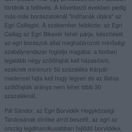
történik a fellövés. A következő években pedig
más-más borászatoknál "indítanák útjára" az
Egri Csillagot. A szakember felidézte: az Egri
Csillag az Egri Bikavér fehér párja, készítését
az egri borászok által meghatározott minőségi
szabályrendszer foglalja magába: a borban
legalább négy szőlőfajtát kell házasítani,
ezeknek minimum 50 százaléka Kárpát-
medencei fajta kell hogy legyen és az illatos
szőlőfajták aránya nem lehet több 30
százaléknál.
Pál Sándor, az Egri Borvidék Hegyközségi
Tanácsának elnöke arról beszélt, az egri az
ország legdinamikusabban fejlődő borvidéke,