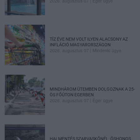
2026. augusztus 07
|
Eger ügye
TÍZ ÉVE NEM VOLT ILYEN ALACSONY AZ
INFLÁCIÓ MAGYARORSZÁGON
2026. augusztus 07
|
Mindenki ügye
MINDHÁROM ÜTEMBEN DOLGOZNAK A 25-
ÖS FŐÚTON EGERBEN
2026. augusztus 07
|
Eger ügye
HALMENTÉS SZARVASKŐNÉL: ŐSHONOS