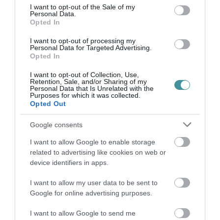
consent section.
"streetfood"-ételeket is kínálnak majd.
I want to opt-out of the Sale of my
Personal Data.
Opted In
I want to opt-out of processing my
Personal Data for Targeted Advertising.
Opted In
I want to opt-out of Collection, Use,
Ne maradjon le a legfrissebb hírekről, kövessen
Retention, Sale, and/or Sharing of my
bennünket az EGRI ÜGYEK Google Hírek oldalán!
Personal Data that Is Unrelated with the
Purposes for which it was collected.
Opted Out
VISSZA A FŐOLDALRA
Google consents
I want to allow Google to enable storage
related to advertising like cookies on web or
device identifiers in apps.
I want to allow my user data to be sent to
Google for online advertising purposes.
Legfrissebb híreink
I want to allow Google to send me