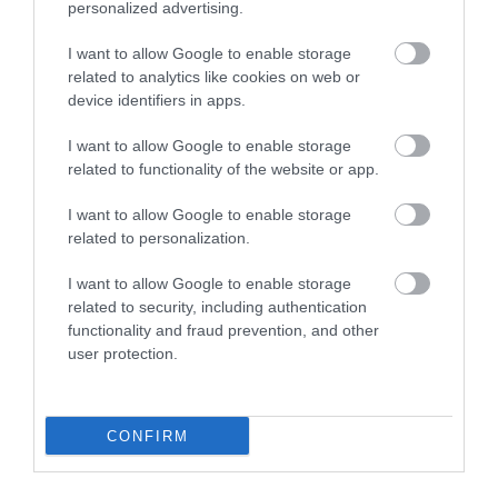
personalized advertising.
I want to allow Google to enable storage
35 PERCES TANÓRÁK ÉS KEVESEBB HÁZI
related to analytics like cookies on web or
FELADAT JÖHET AZ ALSÓ ...
2026. augusztus 08
|
Mindenki ügye
device identifiers in apps.
I want to allow Google to enable storage
related to functionality of the website or app.
BAKA ANDRÁST JELÖLI KÖZTÁRSASÁGI
I want to allow Google to enable storage
ELNÖKNEK A TISZA
2026. augusztus 08
|
Mindenki ügye
related to personalization.
I want to allow Google to enable storage
related to security, including authentication
functionality and fraud prevention, and other
ÚJ MAGYAR KÜLÜGYI STRATÉGIA KÉSZÜL,
TELJES SZAKÍTÁS JÖN A...
user protection.
2026. augusztus 08
|
Mindenki ügye
CONFIRM
TATA ELBŰVÖLŐ LÁTVÁNYOSSÁGAI,
AMIKÉRT ÉRDEMES MEGNÉZNI