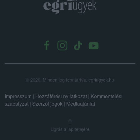
.
©
2026.
Minden jog fenntartva. egriugyek.hu
Impresszum
|
Hozzáférési nyilatkozat
|
Kommentelési
szabályzat
|
Szerzői jogok
|
Médiaajánlat
Ugrás a lap tetejére