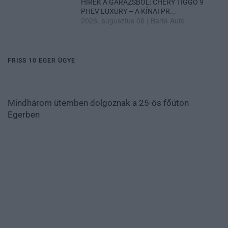
HÍREK A GARÁZSBÓL: CHERY TIGGO 9
PHEV LUXURY – A KÍNAI PR...
2026. augusztus 06
|
Barta Autó
FRISS 10 EGER ÜGYE
Mindhárom ütemben dolgoznak a 25-ös főúton
Egerben