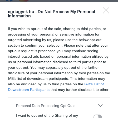
egriugyek.hu -
Do Not Process My Personal
Legfrissebb híreink
Information
If you wish to opt-out of the sale, sharing to third parties, or
processing of your personal or sensitive information for
35 PERCES TANÓRÁK ÉS KEVESEBB HÁZI
targeted advertising by us, please use the below opt-out
FELADAT JÖHET AZ ALSÓ ...
section to confirm your selection. Please note that after your
2026. augusztus 08
|
Mindenki ügye
opt-out request is processed you may continue seeing
interest-based ads based on personal information utilized by
us or personal information disclosed to third parties prior to
your opt-out. You may separately opt-out of the further
BAKA ANDRÁST JELÖLI KÖZTÁRSASÁGI
disclosure of your personal information by third parties on the
ELNÖKNEK A TISZA
IAB’s list of downstream participants. This information may
2026. augusztus 08
|
Mindenki ügye
also be disclosed by us to third parties on the
IAB’s List of
Downstream Participants
that may further disclose it to other
third parties.
ÚJ MAGYAR KÜLÜGYI STRATÉGIA KÉSZÜL,
Please note that this website/app uses one or more Google
Personal Data Processing Opt Outs
TELJES SZAKÍTÁS JÖN A...
services and may gather and store information including but
2026. augusztus 08
|
Mindenki ügye
not limited to your visit or usage behaviour. You may click to
I want to opt-out of the Sharing of my