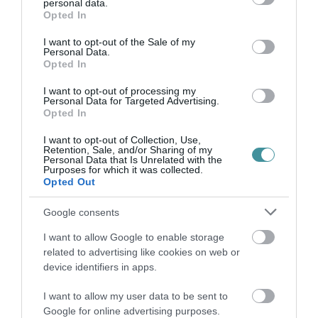
personal data.
grant or deny consent to Google and its third-party tags to
Opted In
use your data for below specified purposes in below Google
consent section.
I want to opt-out of the Sale of my
TATA ELBŰVÖLŐ LÁTVÁNYOSSÁGAI,
Personal Data.
AMIKÉRT ÉRDEMES MEGNÉZNI
Opted In
2026. augusztus 08
|
Promóció
I want to opt-out of processing my
Personal Data for Targeted Advertising.
Opted In
TÖBB MINT EGY HÓNAP IS LEHET, MIRE
I want to opt-out of Collection, Use,
TELJESEN ÚJRAINDUL A P...
Retention, Sale, and/or Sharing of my
2026. augusztus 07
|
Mindenki ügye
Personal Data that Is Unrelated with the
Purposes for which it was collected.
Opted Out
Google consents
TANULJ NÉMETÜL OTTHONRÓL: A
DIGITÁLIS TANULÁS ELŐNYEI
I want to allow Google to enable storage
2026. augusztus 07
|
Promóció
related to advertising like cookies on web or
device identifiers in apps.
I want to allow my user data to be sent to
ÚJRAINDULNAK A KORÁBBAN
Google for online advertising purposes.
LEÁLLÍTOTT SZOLGÁLTATÁSOK AZ EGRI...