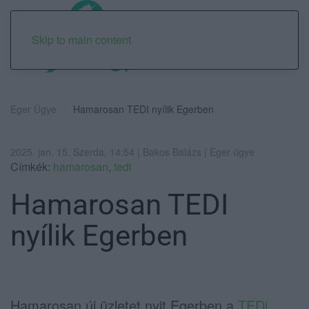
Skip to main content
Eger Ügye
Hamarosan TEDI nyílik Egerben
2025. jan. 15. Szerda, 14:54 | Bakos Balázs | Eger ügye
Címkék:
hamarosan
,
tedi
Hamarosan TEDI
nyílik Egerben
Hamarosan új üzletet nyit Egerben a
TEDi
.