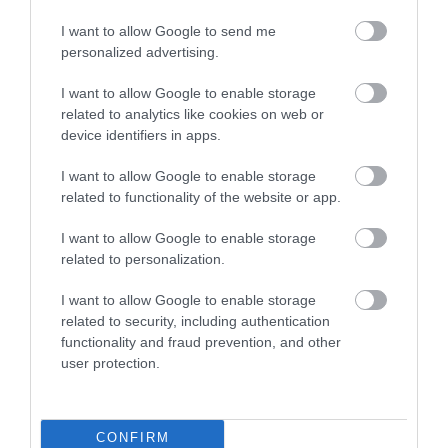
2026. augusztus 07
|
Eger ügye
I want to allow Google to send me
personalized advertising.
I want to allow Google to enable storage
related to analytics like cookies on web or
device identifiers in apps.
TÍZ ÉVE NEM VOLT ILYEN ALACSONY AZ
INFLÁCIÓ MAGYARORSZÁGON
2026. augusztus 07
|
Mindenki ügye
I want to allow Google to enable storage
related to functionality of the website or app.
I want to allow Google to enable storage
related to personalization.
I want to allow Google to enable storage
MINDHÁROM ÜTEMBEN DOLGOZNAK A 25-
ÖS FŐÚTON EGERBEN
related to security, including authentication
2026. augusztus 07
|
Eger ügye
functionality and fraud prevention, and other
user protection.
CONFIRM