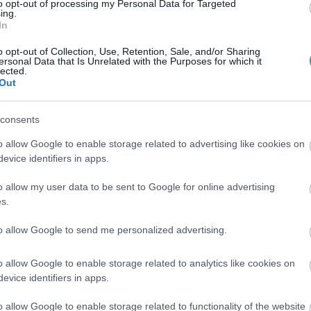
to opt-out of processing my Personal Data for Targeted
ámogatásával 2006 óta regnáló
ing.
In
o opt-out of Collection, Use, Retention, Sale, and/or Sharing
ersonal Data that Is Unrelated with the Purposes for which it
hívásra Gyergyószentmiklósra, Eger
lected.
Out
"egy meglehetősen kellemetlen beszélgetése"
s Gyergyószentmiklóson a testvérvárosok
consents
 Szent József Templomot kezdték el építeni.
o allow Google to enable storage related to advertising like cookies on
ió forinttal támogatta, Egert kivéve. Az
evice identifiers in apps.
zággyűlés elnöke is segítette.
o allow my user data to be sent to Google for online advertising
s.
to allow Google to send me personalized advertising.
olgármester ígéretet tett egy félmillió
os támogatásának éppen a felére, ez azonban
o allow Google to enable storage related to analytics like cookies on
evice identifiers in apps.
miklósra. Mirkóczki ezért ígéretet tett
élmilliós támogatást beillesztik és elutalják
o allow Google to enable storage related to functionality of the website