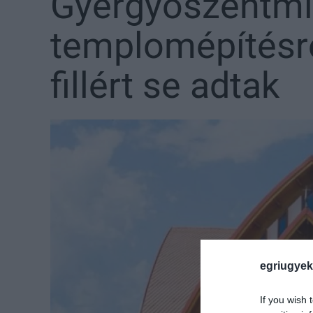
Gyergyószentmi
templomépítésre
fillért se adtak
egriugyek
If you wish 