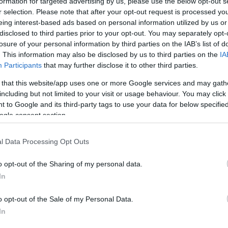
formation for targeted advertising by us, please use the below opt-out s
r selection. Please note that after your opt-out request is processed y
eing interest-based ads based on personal information utilized by us or
disclosed to third parties prior to your opt-out. You may separately opt-
losure of your personal information by third parties on the IAB’s list of
. This information may also be disclosed by us to third parties on the
IA
Participants
that may further disclose it to other third parties.
 that this website/app uses one or more Google services and may gath
including but not limited to your visit or usage behaviour. You may click 
 to Google and its third-party tags to use your data for below specifi
ogle consent section.
i Fidesz túláradó szeretete a határon túli
l Data Processing Opt Outs
o opt-out of the Sharing of my personal data.
em adott Eger - október 13-án leváltott -
In
ergyószentmiklósnak a temploma építésére -
o opt-out of the Sale of my Personal Data.
z
Egri Ügyek
tudósítása szerint Mirkóczki
In
zati választásokon, az ellenzéki pártok