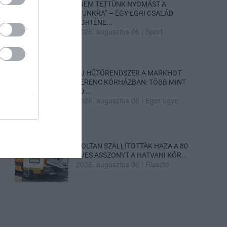
„NEM TETTÜNK NYOMÁST A
FIUNKRA” – EGY EGRI CSALÁD
TÖRTÉNE...
2026. augusztus 06
|
Sport
ÚJ HŰTŐRENDSZER A MARKHOT
FERENC KÓRHÁZBAN: TÖBB MINT
70 ...
2026. augusztus 06
|
Eger ügye
HOLTAN SZÁLLÍTOTTÁK HAZA A 80
ÉVES ASSZONYT A HATVANI KÓR...
2026. augusztus 06
|
Riasztó