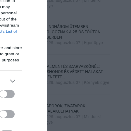
ection to
ügye
ou may
 personal
out of the
 downstream
MINDHÁROM ÜTEMBEN
B’s List of
DOLGOZNAK A 25-ÖS FŐÚTON
EGERBEN
2026. augusztus 07
|
Eger ügye
er and store
to grant or
ed purposes
HALMENTÉS SZARVASKŐNÉL:
ŐSHONOS ÉS VÉDETT HALAKAT
MENTETT...
2026. augusztus 07
|
Környék ügye
ZÁPOROK, ZIVATAROK
KIALAKULHATNAK
2026. augusztus 07
|
Mindenki
ügye