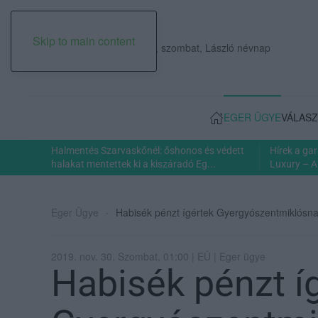
Skip to main content
2026. augusztus 08., szombat, László névnap
EGER ÜGYE
VÁLASZ
Halmentés Szarvaskőnél: őshonos és védett
Hírek a ga
halakat mentettek ki a kiszáradó Eg...
Luxury – A
Eger Ügye
Habisék pénzt ígértek Gyergyószentmiklósnak
2019. nov. 30. Szombat, 01:00 | EÜ | Eger ügye
Habisék pénzt í