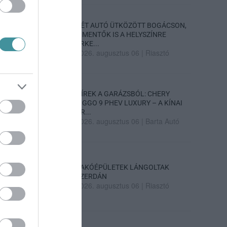
KÉT AUTÓ ÜTKÖZÖTT BOGÁCSON,
A MENTŐK IS A HELYSZÍNRE
ÉRKE...
2026. augusztus 06
|
Riasztó
HÍREK A GARÁZSBÓL: CHERY
TIGGO 9 PHEV LUXURY – A KÍNAI
PR...
2026. augusztus 06
|
Barta Autó
LAKÓÉPÜLETEK LÁNGOLTAK
SZERDÁN
2026. augusztus 06
|
Riasztó