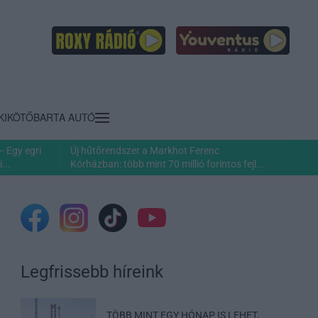
KIKÖTŐ
BARTA AUTÓ
– Egy egri
Új hűtőrendszer a Markhot Ferenc
...
Kórházban: több mint 70 millió forintos fejl...
Legfrissebb híreink
TÖBB MINT EGY HÓNAP IS LEHET,