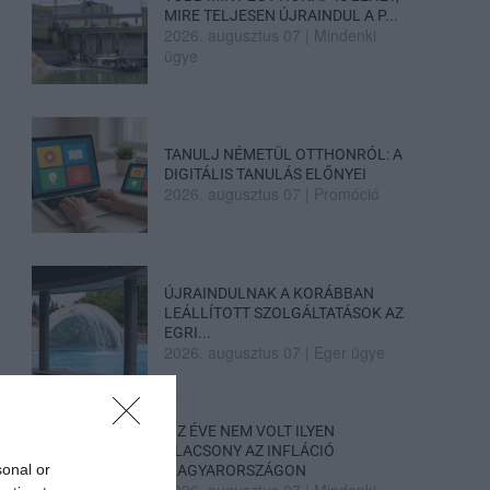
MIRE TELJESEN ÚJRAINDUL A P...
2026. augusztus 07
|
Mindenki
ügye
TANULJ NÉMETÜL OTTHONRÓL: A
DIGITÁLIS TANULÁS ELŐNYEI
2026. augusztus 07
|
Promóció
ÚJRAINDULNAK A KORÁBBAN
LEÁLLÍTOTT SZOLGÁLTATÁSOK AZ
EGRI...
2026. augusztus 07
|
Eger ügye
TÍZ ÉVE NEM VOLT ILYEN
ALACSONY AZ INFLÁCIÓ
sonal or
MAGYARORSZÁGON
2026. augusztus 07
|
Mindenki