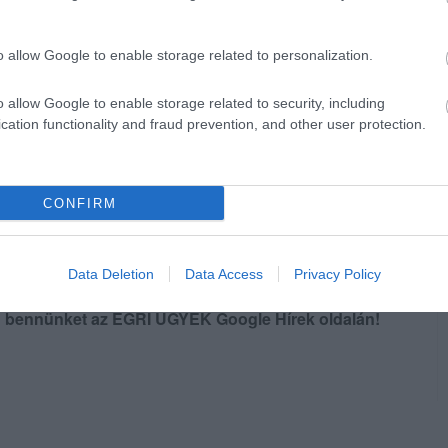
o allow Google to enable storage related to personalization.
plomban egyébként Eger neve márványba
 tette hozzá a polgármester.
o allow Google to enable storage related to security, including
cation functionality and fraud prevention, and other user protection.
kat.ro)
CONFIRM
Data Deletion
Data Access
Privacy Policy
en bennünket az EGRI ÜGYEK Google Hírek oldalán!