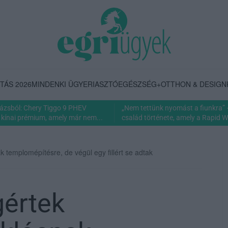
TÁS 2026
MINDENKI ÜGYE
RIASZTÓ
EGÉSZSÉG+
OTTHON & DESIGN
rázsból: Chery Tiggo 9 PHEV
„Nem tettünk nyomást a fiunkra” 
 kínai prémium, amely már nem...
család története, amely a Rapid Wi
 templomépítésre, de végül egy fillért se adtak
gértek