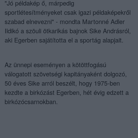
"Jó példakép ő, márpedig
sportlétesítményeket csak igazi példaképekről
szabad elnevezni" - mondta Martonné Adler
Ildikó a szöuli ötkarikás bajnok Sike Andrásról,
aki Egerben sajátította el a sportág alapjait.
Az ünnepi eseményen a kötöttfogású
válogatott szövetségi kapitányaként dolgozó,
50 éves Sike arról beszélt, hogy 1975-ben
kezdte a birkózást Egerben, hét évig edzett a
birkózócsarnokban.