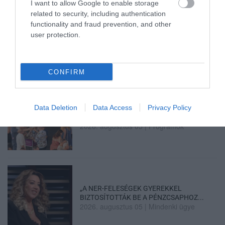
I want to allow Google to enable storage
related to security, including authentication
functionality and fraud prevention, and other
KATONAI HELIKOPTEREK SEGÍTIK AZ
user protection.
OLTÁST A DÉDESTAPOLCSÁNYI...
2026. augusztus 05
|
Riasztó
CONFIRM
Data Deletion
Data Access
Privacy Policy
VISSZATÉR EGER BELVÁROSÁNAK
LEGNAGYOBB BORÜNNEPE: AUGUSZT...
2026. augusztus 05
|
Programok
„A NER-FELESÉGEK GYEREKKEL
BIZTOSÍTOTTÁK BE A PÉNZCSAPHOZ...
2026. augusztus 05
|
Mindenki ügye