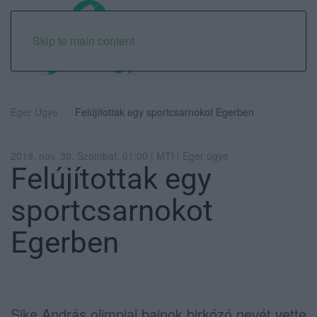
Skip to main content
Eger Ügye
Felújítottak egy sportcsarnokot Egerben
2019. nov. 30. Szombat, 01:00 | MTI | Eger ügye
Felújítottak egy
sportcsarnokot
Egerben
Sike András olimpiai bajnok birkózó nevét vette