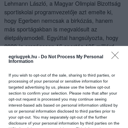
Lehmann László, a Magyar Olimpiai Bizottság
sportiskolai programvezetője azt emelte ki,
hogy Egerben nemcsak a birkózás, hanem
más sportágakban is megvalósult az
életpályamodell. Egyúttal hangsúlyozta, hogy
2020-ig országosan 16 sportág 135 milliárd
forint támogatáshoz jut, ami a birkózás
egriugyek.hu -
Do Not Process My Personal
Information
esetében évi több százmillió forintot jelent.
If you wish to opt-out of the sale, sharing to third parties, or
processing of your personal or sensitive information for
targeted advertising by us, please use the below opt-out
section to confirm your selection. Please note that after your
Ne maradjon le a legfrissebb hírekről, kövessen
opt-out request is processed you may continue seeing
bennünket az EGRI ÜGYEK Google Hírek oldalán!
interest-based ads based on personal information utilized by
us or personal information disclosed to third parties prior to
your opt-out. You may separately opt-out of the further
VISSZA A FŐOLDALRA
disclosure of your personal information by third parties on the