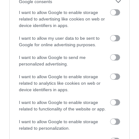
Google consents
GÁRDONYI MESEKERT VÁRJA A
I want to allow Google to enable storage
CSALÁDOKAT – HÁROM NAPON ÁT ING...
2026. augusztus 06
|
Programok
related to advertising like cookies on web or
device identifiers in apps.
I want to allow my user data to be sent to
Google for online advertising purposes.
I want to allow Google to send me
MAGYAR PÉTER: KIÍRJÁK AZ ELSŐ
SZÉLERŐMŰVI PÁLYÁZATOKAT, M...
personalized advertising.
2026. augusztus 06
|
Mindenki ügye
I want to allow Google to enable storage
related to analytics like cookies on web or
device identifiers in apps.
I want to allow Google to enable storage
ELOLTOTTÁK A TÜZET
related to functionality of the website or app.
DÉDESTAPOLCSÁNYNÁL, KILENCÓRÁS
KÜZDELE...
2026. augusztus 06
|
Környék ügye
I want to allow Google to enable storage
related to personalization.