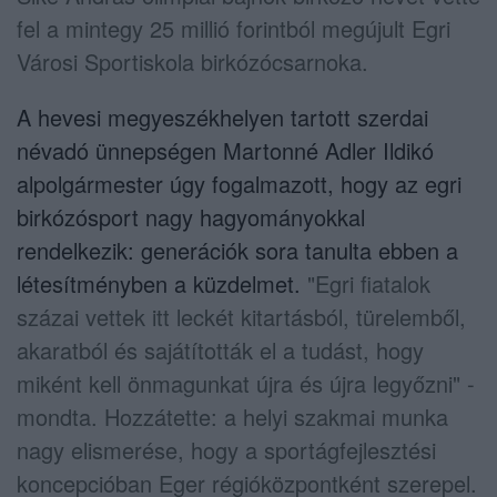
fel a mintegy 25 millió forintból megújult Egri
Városi Sportiskola birkózócsarnoka.
A hevesi megyeszékhelyen tartott szerdai
névadó ünnepségen Martonné Adler Ildikó
alpolgármester úgy fogalmazott, hogy az egri
birkózósport nagy hagyományokkal
rendelkezik: generációk sora tanulta ebben a
létesítményben a küzdelmet.
"Egri fiatalok
százai vettek itt leckét kitartásból, türelemből,
akaratból és sajátították el a tudást, hogy
miként kell önmagunkat újra és újra legyőzni" -
mondta. Hozzátette: a helyi szakmai munka
nagy elismerése, hogy a sportágfejlesztési
koncepcióban Eger régióközpontként szerepel.