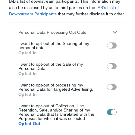
IAB’s list of downstream participants. This information may
also be disclosed by us to third parties on the
IAB’s List of
Downstream Participants
that may further disclose it to other
third parties.
Please note that this website/app uses one or more Google
Personal Data Processing Opt Outs
services and may gather and store information including but
Legfrissebb híreink
not limited to your visit or usage behaviour. You may click to
I want to opt-out of the Sharing of my
personal data.
grant or deny consent to Google and its third-party tags to
Opted In
use your data for below specified purposes in below Google
consent section.
I want to opt-out of the Sale of my
Personal Data.
ÚJ HŰTŐRENDSZER A MARKHOT FERENC
Opted In
KÓRHÁZBAN: TÖBB MINT 70 ...
2026. augusztus 06
|
Eger ügye
I want to opt-out of processing my
Personal Data for Targeted Advertising.
Opted In
I want to opt-out of Collection, Use,
HOLTAN SZÁLLÍTOTTÁK HAZA A 80 ÉVES
Retention, Sale, and/or Sharing of my
ASSZONYT A HATVANI KÓR...
Personal Data that Is Unrelated with the
2026. augusztus 06
|
Riasztó
Purposes for which it was collected.
Opted Out