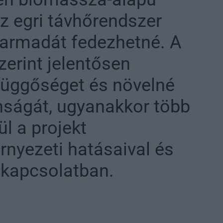
z egri távhőrendszer
harmadát fedezhetné. A
erint jelentősen
függőséget és növelné
onságát, ugyanakkor több
ül a projekt
nyezeti hatásaival és
 kapcsolatban.