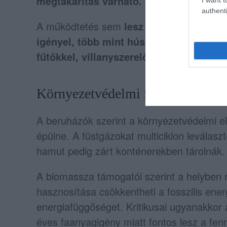
megtakarítás várható.
authenti
A működtetés sem
lesz olcsó: a tervek 
igényel, több mint húsz fős szakember
fűtőkkel, villanyszerelőkkel, műszerész
Környezetvédelmi ígéretek
A beruházók szerint a környezetvédelmi e
épülne. A füstgázokat multiciklon leválaszt
hamut pedig zárt konténerekben tárolnák.
A biomassza támogatói szerint a helyben r
hasznosítása csökkentheti a fosszilis ene
energiafüggőséget. Kritikusai ugyanakkor ar
éves faanyagigény miatt fontos lesz a fen