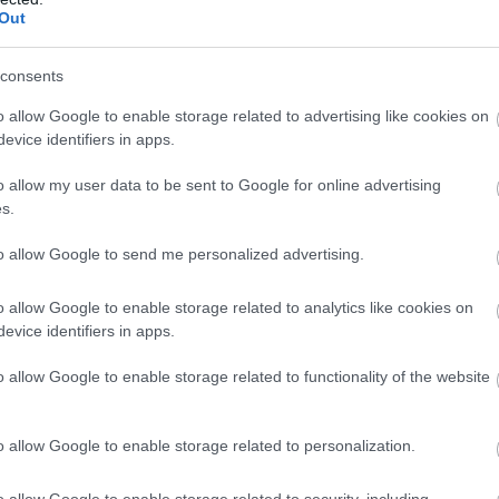
ül.
Ugyanakkor a nyilvánosan elérhető
Out
ergetikai célra felhasználható
 16–23 ezer köbméter lehet, ami
consents
vú fenntarthatóságáról.
o allow Google to enable storage related to advertising like cookies on
evice identifiers in apps.
o allow my user data to be sent to Google for online advertising
s.
zdaságosság lehet. 2025-ben az egri
to allow Google to send me personalized advertising.
 forint volt. A számítások arra utalnak, hogy
 ezer forint körül alakul, akkor a
o allow Google to enable storage related to analytics like cookies on
evice identifiers in apps.
elítheti a jelenlegi földgázalapú
o allow Google to enable storage related to functionality of the website
n áron szállítaná az alapanyagot az EVAT
o allow Google to enable storage related to personalization.
meg pontosan, hogy mekkora pénzügyi
o allow Google to enable storage related to security, including