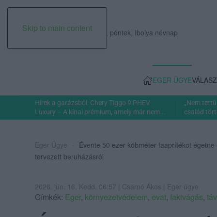
Skip to main content
2026. augusztus 07., péntek, Ibolya névnap
EGER ÜGYE
VÁLASZ
Hírek a garázsból: Chery Tiggo 9 PHEV
„Nem tettü
Luxury – A kínai prémium, amely már nem...
család tört
Eger Ügye
Évente 50 ezer köbméter faaprítékot égetne 
tervezett beruházásról
2026. jún. 16. Kedd, 06:57 | Csarnó Ákos | Eger ügye
Címkék:
Eger
,
környezetvédelem
,
evat
,
fakivágás
,
tá