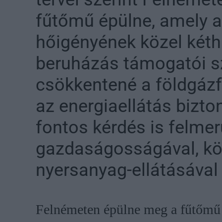
fűtőmű épülne, amely a
hőigényének közel két
beruházás támogatói sz
csökkentené a földgáz
az energiaellátás bizt
fontos kérdés is felmer
gazdaságosságával, kör
nyersanyag-ellátásával
Felnémeten épülne meg a fűtőmű