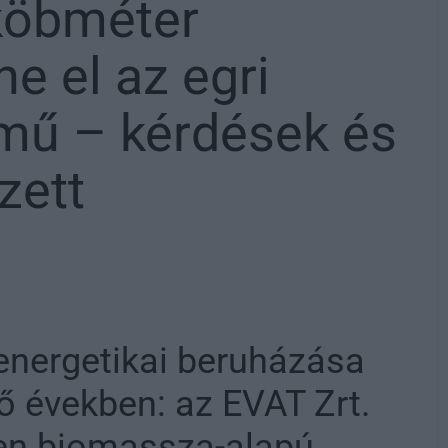
köbméter
ne el az egri
mű – kérdések és
zett
energetikai beruházása
ő években: az EVAT Zrt.
ten biomassza-alapú