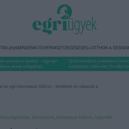
TÁS 2026
MINDENKI ÜGYE
RIASZTÓ
EGÉSZSÉG+
OTTHON & DESIGN
nk nyomást a fiunkra” – Egy egri
Új hűtőrendszer a Markhot Feren
énete, amely a Rapid Wi...
Kórházban: több mint 70 millió fori
el az egri biomassza fűtőmű – kérdések és válaszok a
vhőszolgáltatás
,
biomassza
,
bomassza fűtőmű
,
faapríték