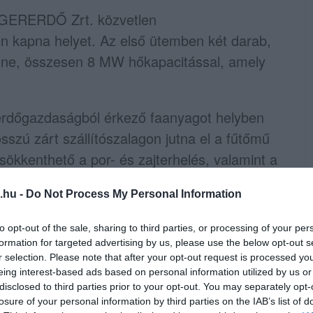
 EGERERDŐ Zrt. közvetlen
n kapna helyet. Az első ütemben két darab,
lne, összesen 8 MW hőkapacitással, amely
z erdőgazdaságból érkező faanyagot helyben
szú zárt szállítószalagon jutna el a fűtőmű
sökkenthető a por- és zajterhelés, valamint a
.hu -
Do Not Process My Personal Information
 fedezné
to opt-out of the sale, sharing to third parties, or processing of your per
formation for targeted advertising by us, please use the below opt-out s
r selection. Please note that after your opt-out request is processed y
őmű évente 113 986 gigajoule hőenergiát
eing interest-based ads based on personal information utilized by us or
s hőigényének 64,54 százalékát biztosítaná.
disclosed to third parties prior to your opt-out. You may separately opt-
losure of your personal information by third parties on the IAB’s list of
 3,6 millió köbméter földgázt lehetne