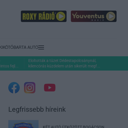
KIKÖTŐ
BARTA AUTÓ
c
Eloltották a tüzet Dédestapolcsánynál,
ntos fejl...
kilencórás küzdelem után sikerült megf...
Legfrissebb híreink
KÉT AUTÓ ÜTKÖZÖTT BOGÁCSON,