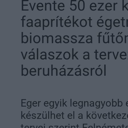
Évente 50 ezer 
faaprítékot éget
biomassza fűtő
válaszok a terve
beruházásról
Eger egyik legnagyobb 
készülhet el a következ
tervei szerint Felnéme