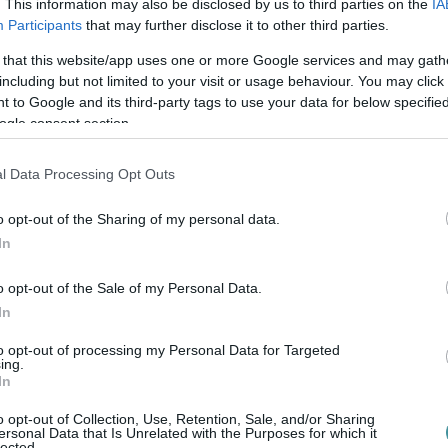
. This information may also be disclosed by us to third parties on the
IA
Participants
that may further disclose it to other third parties.
 that this website/app uses one or more Google services and may gath
egi hőtermelést. A nyári alapigényt és a téli
including but not limited to your visit or usage behaviour. You may click 
sok, valamint a meglévő tárolórendszerek
 to Google and its third-party tags to use your data for below specifi
ogle consent section.
l Data Processing Opt Outs
rítékra lehet szükség
o opt-out of the Sharing of my personal data.
In
z alapanyag-ellátás.
o opt-out of the Sale of my Personal Data.
s mellett a kazánok napi mintegy 300
In
Az éves tervezett hőtermeléshez összesen
to opt-out of processing my Personal Data for Targeted
ing.
a lehet szükség.
In
lná a szükséges tüzelőanyag 80
o opt-out of Collection, Use, Retention, Sale, and/or Sharing
ersonal Data that Is Unrelated with the Purposes for which it
lected.