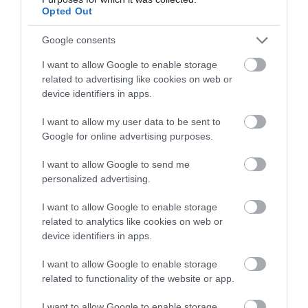
ÚJRAINDULNAK A KORÁBBAN
Opted Out
LEÁLLÍTOTT SZOLGÁLTATÁSOK AZ EGRI...
2026. augusztus 07
|
Eger ügye
Google consents
I want to allow Google to enable storage
related to advertising like cookies on web or
device identifiers in apps.
TÍZ ÉVE NEM VOLT ILYEN ALACSONY AZ
I want to allow my user data to be sent to
INFLÁCIÓ MAGYARORSZÁGON
2026. augusztus 07
|
Mindenki ügye
Google for online advertising purposes.
I want to allow Google to send me
personalized advertising.
I want to allow Google to enable storage
MINDHÁROM ÜTEMBEN DOLGOZNAK A 25-
related to analytics like cookies on web or
ÖS FŐÚTON EGERBEN
device identifiers in apps.
2026. augusztus 07
|
Eger ügye
I want to allow Google to enable storage
related to functionality of the website or app.
I want to allow Google to enable storage