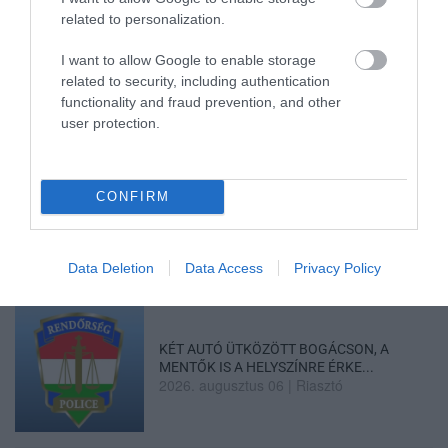
related to personalization.
HALMENTÉS SZARVASKŐNÉL: ŐSHONOS
ÉS VÉDETT HALAKAT MENTETT...
I want to allow Google to enable storage
2026. augusztus 07
|
Környék ügye
related to security, including authentication
functionality and fraud prevention, and other
user protection.
CONFIRM
ZÁPOROK, ZIVATAROK KIALAKULHATNAK
2026. augusztus 07
|
Mindenki ügye
Data Deletion
Data Access
Privacy Policy
KÉT AUTÓ ÜTKÖZÖTT BOGÁCSON, A
MENTŐK IS A HELYSZÍNRE ÉRKE...
2026. augusztus 06
|
Riasztó