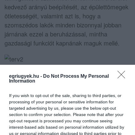
kedvező arányú beépítését, az épülettömegek
ötletességét, valamint azt is, hogy a
szomszédos lakók minden bizonnyal jobban
járnának ezzel a beruházással, mintha
gazdasági funkciót kapnának maguk mellé.
egriugyek.hu -
Do Not Process My Personal
Information
Ne maradjon le a legfrissebb hírekről, kövessen
If you wish to opt-out of the sale, sharing to third parties, or
bennünket az EGRI ÜGYEK Google Hírek oldalán!
processing of your personal or sensitive information for
targeted advertising by us, please use the below opt-out
section to confirm your selection. Please note that after your
VISSZA A FŐOLDALRA
opt-out request is processed you may continue seeing
interest-based ads based on personal information utilized by
us or personal information disclosed to third parties prior to