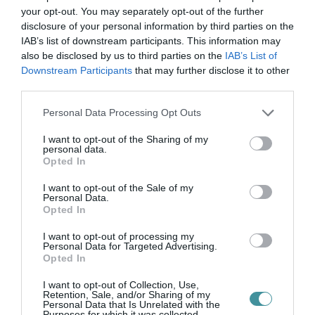
your opt-out. You may separately opt-out of the further
disclosure of your personal information by third parties on the
IAB’s list of downstream participants. This information may
also be disclosed by us to third parties on the
IAB’s List of
Downstream Participants
that may further disclose it to other
Legfrissebb híreink
third parties.
Please note that this website/app uses one or more Google
Personal Data Processing Opt Outs
services and may gather and store information including but
not limited to your visit or usage behaviour. You may click to
I want to opt-out of the Sharing of my
TÖBB MINT EGY HÓNAP IS LEHET, MIRE
personal data.
grant or deny consent to Google and its third-party tags to
TELJESEN ÚJRAINDUL A P...
Opted In
2026. augusztus 07
|
Mindenki ügye
use your data for below specified purposes in below Google
consent section.
I want to opt-out of the Sale of my
Personal Data.
Opted In
TANULJ NÉMETÜL OTTHONRÓL: A
I want to opt-out of processing my
DIGITÁLIS TANULÁS ELŐNYEI
Personal Data for Targeted Advertising.
2026. augusztus 07
|
Promóció
Opted In
I want to opt-out of Collection, Use,
Retention, Sale, and/or Sharing of my
Personal Data that Is Unrelated with the
Purposes for which it was collected.