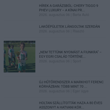
HÍREK A GARÁZSBÓL: CHERY TIGGO 9
PHEV LUXURY – A KÍNAI PR...
2026. augusztus 06
|
Barta Autó
LAKÓÉPÜLETEK LÁNGOLTAK SZERDÁN
2026. augusztus 06
|
Riasztó
„NEM TETTÜNK NYOMÁST A FIUNKRA” –
EGY EGRI CSALÁD TÖRTÉNE...
2026. augusztus 06
|
Sport
ÚJ HŰTŐRENDSZER A MARKHOT FERENC
KÓRHÁZBAN: TÖBB MINT 70 ...
2026. augusztus 06
|
Eger ügye
HOLTAN SZÁLLÍTOTTÁK HAZA A 80 ÉVES
ASSZONYT A HATVANI KÓR...