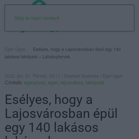
Skip to main content
Eger Ügye
Esélyes, hogy a Lajosvárosban épül egy 140
lakásos lakópark – Látványtervek
2022. jan. 21. Péntek, 23:17 | Szabadi Szabolcs | Eger ügye
Címkék:
egerplusz
,
eger
,
lajosváros
,
lakópark
Esélyes, hogy a
Lajosvárosban épül
egy 140 lakásos