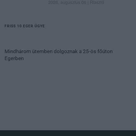
2026. augusztus 06
|
Riasztó
FRISS 10 EGER ÜGYE
Mindhárom ütemben dolgoznak a 25-ös főúton
Egerben