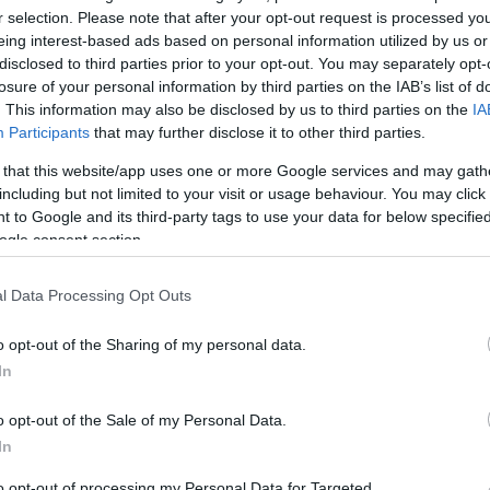
r selection. Please note that after your opt-out request is processed y
eing interest-based ads based on personal information utilized by us or
disclosed to third parties prior to your opt-out. You may separately opt-
losure of your personal information by third parties on the IAB’s list of
. This information may also be disclosed by us to third parties on the
IA
Participants
that may further disclose it to other third parties.
 that this website/app uses one or more Google services and may gath
including but not limited to your visit or usage behaviour. You may click 
 to Google and its third-party tags to use your data for below specifi
ogle consent section.
l Data Processing Opt Outs
nélküli miniszter, Mager Andrea az általa
o opt-out of the Sharing of my personal data.
ett indítványozza állami tulajdonú
In
 adását - írta az
mfor.hu
.
A törvényjavaslat
o opt-out of the Sale of my Personal Data.
zmegye tulajdonába a most is általa kezelt
In
nt köznevelési, oktatási feladatok elősegítése
to opt-out of processing my Personal Data for Targeted