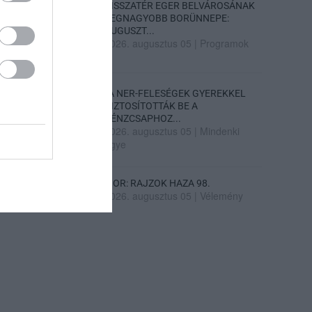
VISSZATÉR EGER BELVÁROSÁNAK
LEGNAGYOBB BORÜNNEPE:
AUGUSZT...
2026. augusztus 05
|
Programok
„A NER-FELESÉGEK GYEREKKEL
BIZTOSÍTOTTÁK BE A
PÉNZCSAPHOZ...
2026. augusztus 05
|
Mindenki
ügye
SIOR: RAJZOK HAZA 98.
2026. augusztus 05
|
Vélemény