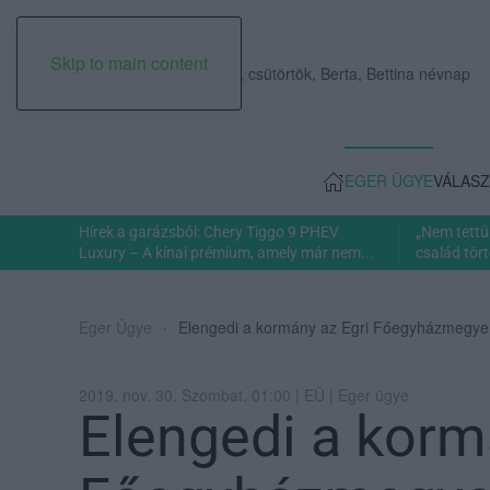
Skip to main content
2026. augusztus 06., csütörtök, Berta, Bettina névnap
EGER ÜGYE
VÁLASZ
Hírek a garázsból: Chery Tiggo 9 PHEV
„Nem tettü
Luxury – A kínai prémium, amely már nem...
család tört
Eger Ügye
Elengedi a kormány az Egri Főegyházmegye t
2019. nov. 30. Szombat, 01:00 | EÜ | Eger ügye
Elengedi a korm