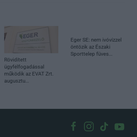
Eger SE: nem ivóvízzel
öntözik az Északi
Sporttelep füves...
Rövidített
ügyfélfogadással
működik az EVAT Zrt.
augusztu...