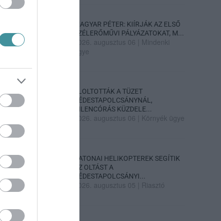
MAGYAR PÉTER: KIÍRJÁK AZ ELSŐ
SZÉLERŐMŰVI PÁLYÁZATOKAT, M...
2026. augusztus 06
|
Mindenki
ügye
ELOLTOTTÁK A TÜZET
DÉDESTAPOLCSÁNYNÁL,
KILENCÓRÁS KÜZDELE...
2026. augusztus 06
|
Környék ügye
KATONAI HELIKOPTEREK SEGÍTIK
AZ OLTÁST A
DÉDESTAPOLCSÁNYI...
2026. augusztus 05
|
Riasztó