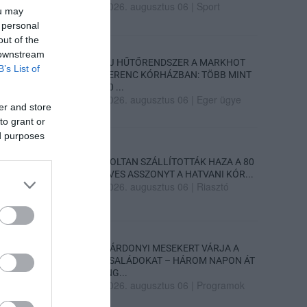
2026. augusztus 06
|
Sport
ou may
 personal
out of the
 downstream
ÚJ HŰTŐRENDSZER A MARKHOT
B’s List of
FERENC KÓRHÁZBAN: TÖBB MINT
70 ...
2026. augusztus 06
|
Eger ügye
er and store
to grant or
ed purposes
HOLTAN SZÁLLÍTOTTÁK HAZA A 80
ÉVES ASSZONYT A HATVANI KÓR...
2026. augusztus 06
|
Riasztó
GÁRDONYI MESEKERT VÁRJA A
CSALÁDOKAT – HÁROM NAPON ÁT
ING...
2026. augusztus 06
|
Programok