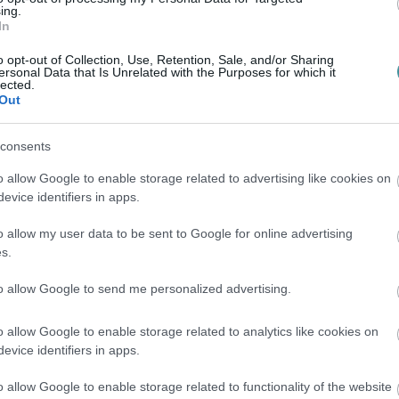
ing.
In
o opt-out of Collection, Use, Retention, Sale, and/or Sharing
ersonal Data that Is Unrelated with the Purposes for which it
lected.
illió 922 ezer 538 forintos tartozását.
Annak
Out
lentene a főegyházmegyének, miközben az,
consents
felújította, minden tőle elvárhatót megtett,
o allow Google to enable storage related to advertising like cookies on
előként a rábízott állami vagyon értékét
evice identifiers in apps.
o allow my user data to be sent to Google for online advertising
ogy
két óvodát is építtet Egerben a
s.
to allow Google to send me personalized advertising.
o allow Google to enable storage related to analytics like cookies on
evice identifiers in apps.
Dr. Ternyák Csaba tünetmentes.
l arra, hogy az egyházmegye főpásztora és
o allow Google to enable storage related to functionality of the website