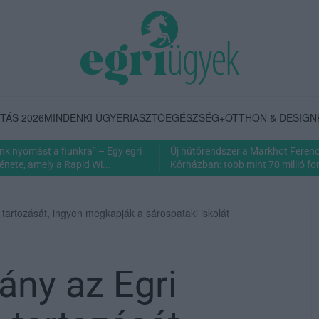
TÁS 2026
MINDENKI ÜGYE
RIASZTÓ
EGÉSZSÉG+
OTTHON & DESIGN
nk nyomást a fiunkra” – Egy egri
Új hűtőrendszer a Markhot Feren
énete, amely a Rapid Wi...
Kórházban: több mint 70 millió fori
artozását, ingyen megkapják a sárospataki iskolát
ány az Egri