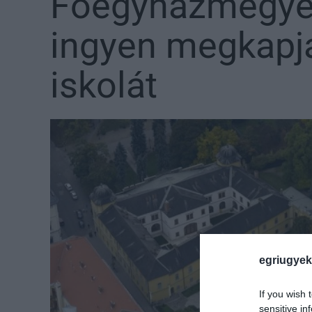
Főegyházmegye 
ingyen megkapjá
iskolát
egriugyek
If you wish 
sensitive in