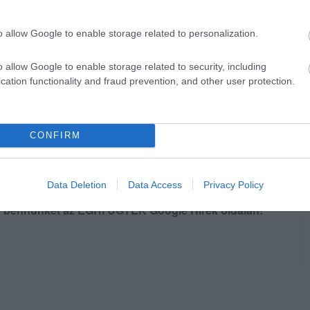
ba került, a mai naptól az Érseki Irodában a
désig szünetel" - adta hírül hétfőn az Egri
o allow Google to enable storage related to personalization.
szerint Dr. Ternyák Csaba és munkatársa
o allow Google to enable storage related to security, including
zik munkájukat.
cation functionality and fraud prevention, and other user protection.
CONFIRM
Data Deletion
Data Access
Privacy Policy
en bennünket az EGRI ÜGYEK Google Hírek oldalán!