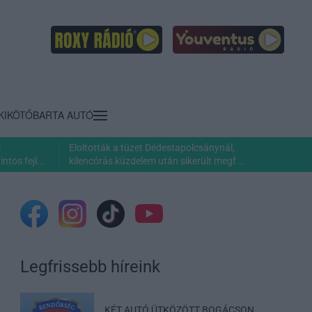
KIKÖTŐ
BARTA AUTÓ
c
Eloltották a tüzet Dédestapolcsánynál,
ntos fejl...
kilencórás küzdelem után sikerült megf...
Legfrissebb híreink
KÉT AUTÓ ÜTKÖZÖTT BOGÁCSON,