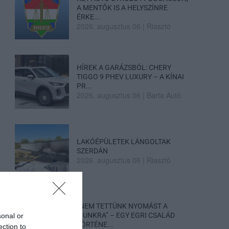
A MENTŐK IS A HELYSZÍNRE
ÉRKE...
2026. augusztus 06
|
Riasztó
HÍREK A GARÁZSBÓL: CHERY
TIGGO 9 PHEV LUXURY – A KÍNAI
PR...
2026. augusztus 06
|
Barta Autó
LAKÓÉPÜLETEK LÁNGOLTAK
SZERDÁN
2026. augusztus 06
|
Riasztó
„NEM TETTÜNK NYOMÁST A
FIUNKRA” – EGY EGRI CSALÁD
sonal or
TÖRTÉNE...
ection to