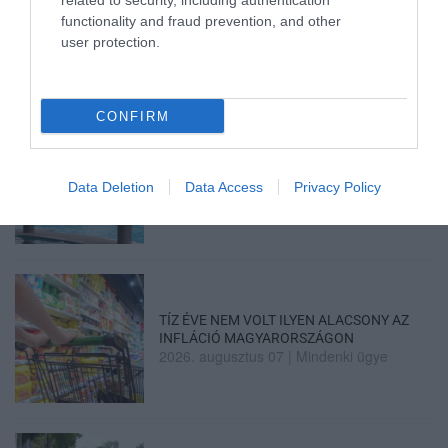
related to security, including authentication
TANULJ NÉMETÜL OTTHONRÓL: A
DIGITÁLIS TANULÁS ELŐNYEI
functionality and fraud prevention, and other
2026. augusztus 07
|
Promóció
user protection.
CONFIRM
ÚJRAINDULNAK A KORÁBBAN
LEÁLLÍTOTT SZOLGÁLTATÁSOK AZ EGRI...
Data Deletion
Data Access
Privacy Policy
2026. augusztus 07
|
Eger ügye
TÍZ ÉVE NEM VOLT ILYEN ALACSONY AZ
INFLÁCIÓ MAGYARORSZÁGON
2026. augusztus 07
|
Mindenki ügye