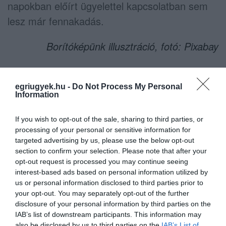
napokban előírt ügyelettel kapcsolatban sem
lesz már fennakadás.
Borítóképünk illusztráció, fotó: Pixabay
egriugyek.hu -
Do Not Process My Personal
Information
Ne maradjon le a legfrissebb hírekről, kövessen
bennünket az EGRI ÜGYEK Google Hírek oldalán!
If you wish to opt-out of the sale, sharing to third parties, or
processing of your personal or sensitive information for
targeted advertising by us, please use the below opt-out
VISSZA A FŐOLDALRA
section to confirm your selection. Please note that after your
opt-out request is processed you may continue seeing
interest-based ads based on personal information utilized by
us or personal information disclosed to third parties prior to
your opt-out. You may separately opt-out of the further
disclosure of your personal information by third parties on the
IAB’s list of downstream participants. This information may
also be disclosed by us to third parties on the
IAB’s List of