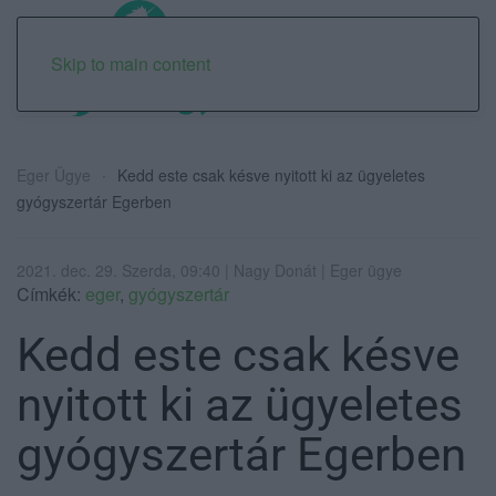
Skip to main content
Eger Ügye
Kedd este csak késve nyitott ki az ügyeletes
gyógyszertár Egerben
2021. dec. 29. Szerda, 09:40 | Nagy Donát | Eger ügye
Címkék:
eger
,
gyógyszertár
Kedd este csak késve
nyitott ki az ügyeletes
gyógyszertár Egerben