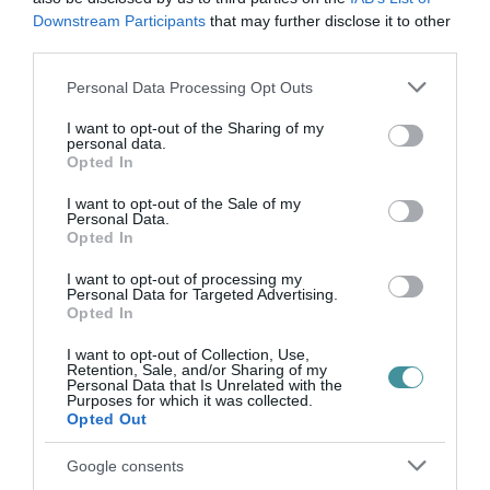
Legfrissebb híreink
Downstream Participants
that may further disclose it to other
third parties.
Please note that this website/app uses one or more Google
Personal Data Processing Opt Outs
services and may gather and store information including but
35 PERCES TANÓRÁK ÉS KEVESEBB HÁZI
not limited to your visit or usage behaviour. You may click to
I want to opt-out of the Sharing of my
FELADAT JÖHET AZ ALSÓ ...
personal data.
2026. augusztus 08
|
Mindenki ügye
grant or deny consent to Google and its third-party tags to
Opted In
use your data for below specified purposes in below Google
consent section.
I want to opt-out of the Sale of my
Personal Data.
Opted In
I want to opt-out of processing my
BAKA ANDRÁST JELÖLI KÖZTÁRSASÁGI
Personal Data for Targeted Advertising.
ELNÖKNEK A TISZA
Opted In
2026. augusztus 08
|
Mindenki ügye
I want to opt-out of Collection, Use,
Retention, Sale, and/or Sharing of my
Personal Data that Is Unrelated with the
Purposes for which it was collected.
Opted Out
ÚJ MAGYAR KÜLÜGYI STRATÉGIA KÉSZÜL,
Google consents
TELJES SZAKÍTÁS JÖN A...