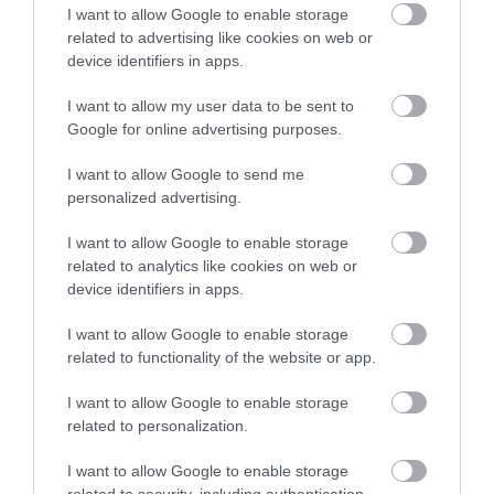
2026. augusztus 08
|
Mindenki ügye
I want to allow Google to enable storage
related to advertising like cookies on web or
device identifiers in apps.
I want to allow my user data to be sent to
Google for online advertising purposes.
TATA ELBŰVÖLŐ LÁTVÁNYOSSÁGAI,
AMIKÉRT ÉRDEMES MEGNÉZNI
I want to allow Google to send me
2026. augusztus 08
|
Promóció
personalized advertising.
I want to allow Google to enable storage
related to analytics like cookies on web or
device identifiers in apps.
TÖBB MINT EGY HÓNAP IS LEHET, MIRE
I want to allow Google to enable storage
TELJESEN ÚJRAINDUL A P...
2026. augusztus 07
|
Mindenki ügye
related to functionality of the website or app.
I want to allow Google to enable storage
related to personalization.
I want to allow Google to enable storage