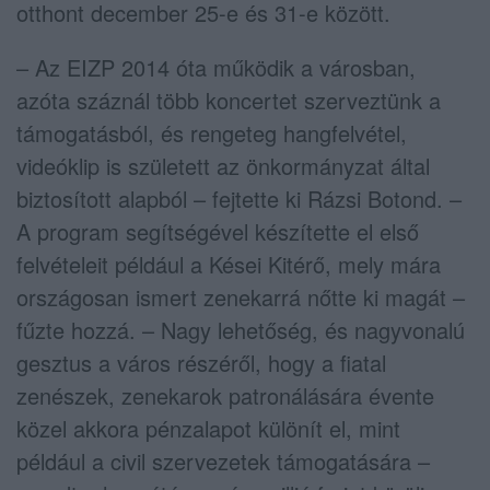
otthont december 25-e és 31-e között.
– Az EIZP 2014 óta működik a városban,
azóta száznál több koncertet szerveztünk a
támogatásból, és rengeteg hangfelvétel,
videóklip is született az önkormányzat által
biztosított alapból – fejtette ki Rázsi Botond. –
A program segítségével készítette el első
felvételeit például a Kései Kitérő, mely mára
országosan ismert zenekarrá nőtte ki magát –
fűzte hozzá. – Nagy lehetőség, és nagyvonalú
gesztus a város részéről, hogy a fiatal
zenészek, zenekarok patronálására évente
közel akkora pénzalapot különít el, mint
például a civil szervezetek támogatására –