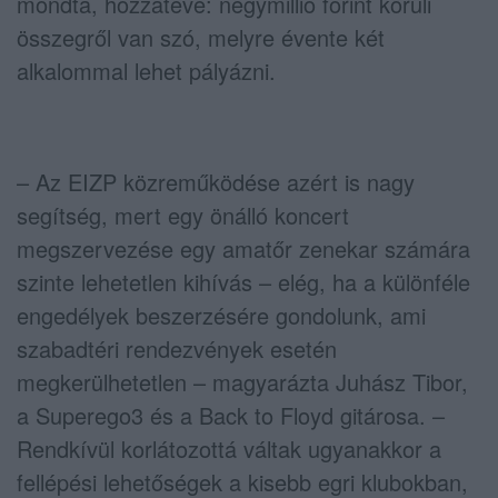
mondta, hozzátéve: négymillió forint körüli
összegről van szó, melyre évente két
alkalommal lehet pályázni.
– Az EIZP közreműködése azért is nagy
segítség, mert egy önálló koncert
megszervezése egy amatőr zenekar számára
szinte lehetetlen kihívás – elég, ha a különféle
engedélyek beszerzésére gondolunk, ami
szabadtéri rendezvények esetén
megkerülhetetlen – magyarázta Juhász Tibor,
a Superego3 és a Back to Floyd gitárosa. –
Rendkívül korlátozottá váltak ugyanakkor a
fellépési lehetőségek a kisebb egri klubokban,