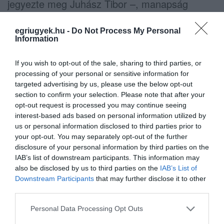
jegyezte meg Juhász Tibor –, manapság
azonban sokkal jellemzőbb, hogy ember nincs,
egriugyek.hu -
Do Not Process My Personal
aki a koncertekre eljárjon. Számomra inkább
Information
az okoz problémát, hogy az egy időben zajló
események közül választani tudjak.
If you wish to opt-out of the sale, sharing to third parties, or
processing of your personal or sensitive information for
targeted advertising by us, please use the below opt-out
December 25-én drum’n’bass party, 26-án
section to confirm your selection. Please note that after your
klasszikus diszkóhangulat, 27-én pedig
opt-out request is processed you may continue seeing
interest-based ads based on personal information utilized by
Margaret Island-koncert várja az érdeklődőket
us or personal information disclosed to third parties prior to
az Urániában. Ezt követi az egri zenekarok
your opt-out. You may separately opt-out of the further
első „felvonása”: a The Riders, a Superego3, a
disclosure of your personal information by third parties on the
IAB’s list of downstream participants. This information may
Back to Floyd és a Superstation lépnek az
also be disclosed by us to third parties on the
IAB’s List of
Uránia színpadára 28-án, pénteken, majd a
Downstream Participants
that may further disclose it to other
third parties.
világlátott Ethnofil mutatja be új lemezét, a The
Edge-et 29-én. Vasárnap az Előszív Eszter
Please note that this website/app uses one or more Google
Personal Data Processing Opt Outs
services and may gather and store information including but
név alatt futó eseményen a Haw, Shapat és