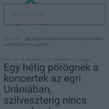
Skip to main content
Eger Ügye
Egy hétig pörögnek a koncertek az egri Urániában,
szilveszterig nincs nyugalom!
2019. nov. 30. Szombat, 01:00 | EÜ/Heol.hu | Eger ügye
Egy hétig pörögnek a
koncertek az egri
Urániában,
szilveszterig nincs