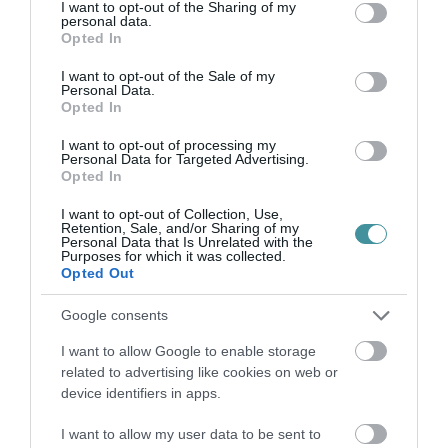
not limited to your visit or usage behaviour. You may click to
I want to opt-out of the Sharing of my
personal data.
The Mighty Manlifter zenekarok örvendeztetik
grant or deny consent to Google and its third-party tags to
Opted In
use your data for below specified purposes in below Google
meg a rockzene kedvelőit, 31-én pedig
consent section.
I want to opt-out of the Sale of my
klasszikus szilveszteri buli zárja az Itthon
Personal Data.
Opted In
vagyunk! rendezvénysorozatot.
I want to opt-out of processing my
Personal Data for Targeted Advertising.
Opted In
I want to opt-out of Collection, Use,
Retention, Sale, and/or Sharing of my
Personal Data that Is Unrelated with the
Purposes for which it was collected.
Opted Out
Ne maradjon le a legfrissebb hírekről, kövessen
bennünket az EGRI ÜGYEK Google Hírek oldalán!
Google consents
I want to allow Google to enable storage
VISSZA A FŐOLDALRA
related to advertising like cookies on web or
device identifiers in apps.
I want to allow my user data to be sent to