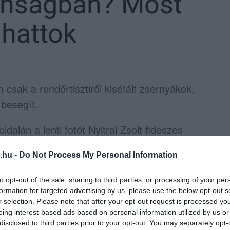
onságban? Most
hattok
sak a rendőrtisztiről kisétált zsernyákok,
 besegít.
dalán a lenti fotót Nyitrai Zsolt fideszes
ogadta a nagy köztiszteletnek örvendő TEK-
.hu -
Do Not Process My Personal Information
to opt-out of the sale, sharing to third parties, or processing of your per
formation for targeted advertising by us, please use the below opt-out s
r selection. Please note that after your opt-out request is processed y
ó: Nyitrai Zsolt hivatalos Facebook-oldala
eing interest-based ads based on personal information utilized by us or
disclosed to third parties prior to your opt-out. You may separately opt-