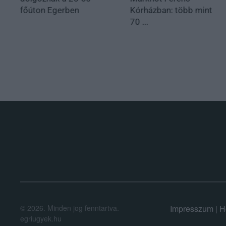
főúton Egerben
Kórházban: több mint
70 ...
.
©
2026.
Minden jog fenntartva.
Impresszum
|
H
egriugyek.hu