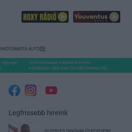
KIKÖTŐ
BARTA AUTÓ
– Egy egri
Új hűtőrendszer a Markhot Ferenc
...
Kórházban: több mint 70 millió forintos fejl...
Legfrissebb híreink
35 PERCES TANÓRÁK ÉS KEVESEBB