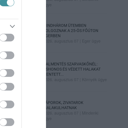
ügye
MINDHÁROM ÜTEMBEN
DOLGOZNAK A 25-ÖS FŐÚTON
EGERBEN
2026. augusztus 07
|
Eger ügye
HALMENTÉS SZARVASKŐNÉL:
ŐSHONOS ÉS VÉDETT HALAKAT
MENTETT...
2026. augusztus 07
|
Környék ügye
ZÁPOROK, ZIVATAROK
KIALAKULHATNAK
2026. augusztus 07
|
Mindenki
ügye