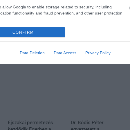
o allow Google to enable storage related to security, including
cation functionality and fraud prevention, and other user protection.
CONFIRM
Data Deletion
Data Access
Privacy Policy
Éjszakai permetezés
Dr. Bódis Péter
kezdődik Egerben a
egyeztetett a