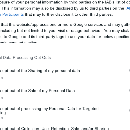
losure of your personal information by third parties on the IAB’s list of
ől hátra, és nem viszi le a pincébe az ágy
. This information may also be disclosed by us to third parties on the
IA
k csak megnézni ezt a fotót, amelyen
Participants
that may further disclose it to other third parties.
etője és egy önkormányzati képviselő
 that this website/app uses one or more Google services and may gath
ék az országot. Köszönjük nekik.
including but not limited to your visit or usage behaviour. You may click 
 to Google and its third-party tags to use your data for below specifi
ogle consent section.
ai Zsolt, a bátor honvédők. Fotó: Nyitrai
l Data Processing Opt Outs
o opt-out of the Sharing of my personal data.
In
o opt-out of the Sale of my Personal Data.
In
en bennünket az EGRI ÜGYEK Google Hírek oldalán!
to opt-out of processing my Personal Data for Targeted
ing.
In
o opt-out of Collection, Use, Retention, Sale, and/or Sharing