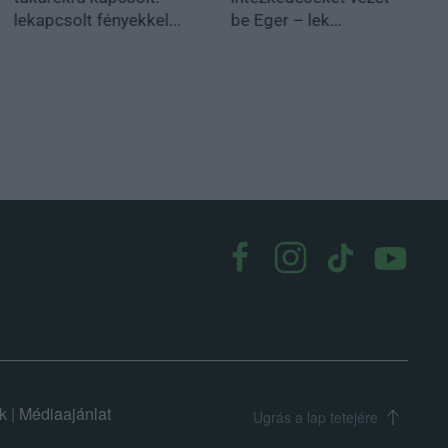
lekapcsolt fényekkel...
be Eger – lek...
k
|
Médiaajánlat
Ugrás a lap tetejére