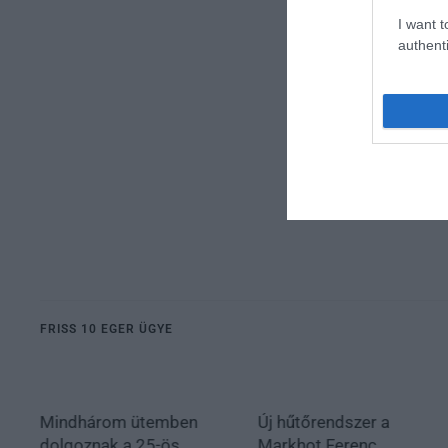
I want t
authenti
FRISS 10 EGER ÜGYE
Mindhárom ütemben
Új hűtőrendszer a
dolgoznak a 25-ös
Markhot Ferenc