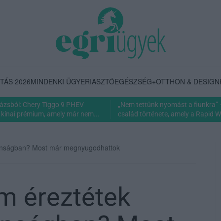
TÁS 2026
MINDENKI ÜGYE
RIASZTÓ
EGÉSZSÉG+
OTTHON & DESIGN
rázsból: Chery Tiggo 9 PHEV
„Nem tettünk nyomást a fiunkra” 
 kínai prémium, amely már nem...
család története, amely a Rapid Wi
tonságban? Most már megnyugodhattok
em éreztétek