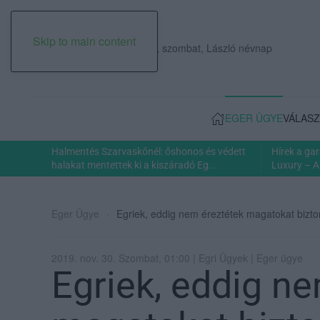
Skip to main content
2026. augusztus 08., szombat, László névnap
EGER ÜGYE
VÁLASZ
Halmentés Szarvaskőnél: őshonos és védett
Hírek a ga
halakat mentettek ki a kiszáradó Eg...
Luxury – A
Eger Ügye
Egriek, eddig nem éreztétek magatokat biz
2019. nov. 30. Szombat, 01:00 | Egri Ügyek | Eger ügye
Egriek, eddig n