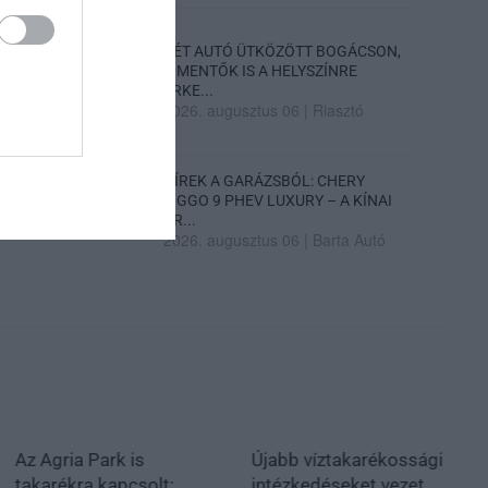
KÉT AUTÓ ÜTKÖZÖTT BOGÁCSON,
A MENTŐK IS A HELYSZÍNRE
ÉRKE...
2026. augusztus 06
|
Riasztó
HÍREK A GARÁZSBÓL: CHERY
TIGGO 9 PHEV LUXURY – A KÍNAI
PR...
2026. augusztus 06
|
Barta Autó
Az Agria Park is
Újabb víztakarékossági
takarékra kapcsolt:
intézkedéseket vezet