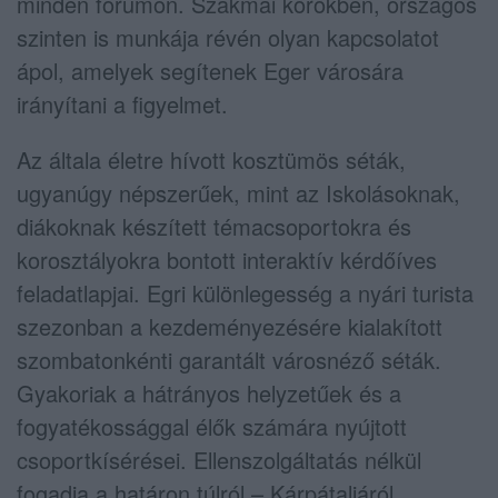
minden fórumon. Szakmai körökben, országos
szinten is munkája révén olyan kapcsolatot
ápol, amelyek segítenek Eger városára
irányítani a figyelmet.
Az általa életre hívott kosztümös séták,
ugyanúgy népszerűek, mint az Iskolásoknak,
diákoknak készített témacsoportokra és
korosztályokra bontott interaktív kérdőíves
feladatlapjai. Egri különlegesség a nyári turista
szezonban a kezdeményezésére kialakított
szombatonkénti garantált városnéző séták.
Gyakoriak a hátrányos helyzetűek és a
fogyatékossággal élők számára nyújtott
csoportkísérései. Ellenszolgáltatás nélkül
fogadja a határon túlról – Kárpátaljáról,