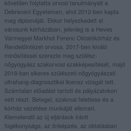
követően folytatta orvosi tanulmányait a
Debreceni Egyetemen, ahol 2012-ben kapta
meg diplomáját. Ekkor helyezkedett el
városunk kórházában, jelenleg is a Heves
Vármegyei Markhot Ferenc Oktatókórház és
Rendelőintézet orvosa. 2017-ben kiváló
minősítéssel szerezte meg szülész-
nőgyógyász szakorvosi szakképesítését, majd
2018-ban sikeres szülészeti-nőgyógyászati
ultrahang-diagnosztikai licensz vizsgát tett.
Számtalan előadást tartott és pályázatokon
vett részt. Betegei, szakmai felettese és a
kórház vezetése munkáját elismeri.
Kiemelendő az új eljárások iránti
fogékonysága, az önképzés, az oktatásban