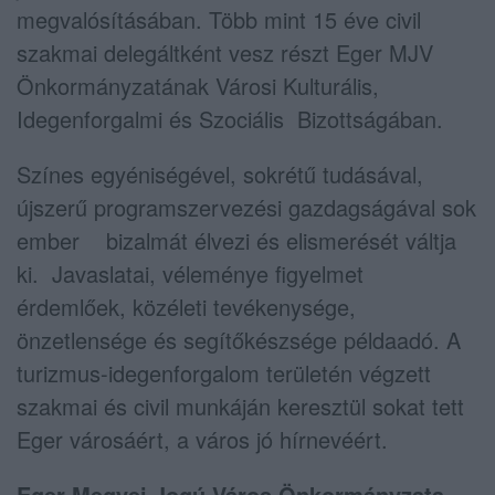
megvalósításában. Több mint 15 éve civil
szakmai delegáltként vesz részt Eger MJV
Önkormányzatának Városi Kulturális,
Idegenforgalmi és Szociális Bizottságában.
Színes egyéniségével, sokrétű tudásával,
újszerű programszervezési gazdagságával sok
ember bizalmát élvezi és elismerését váltja
ki. Javaslatai, véleménye figyelmet
érdemlőek, közéleti tevékenysége,
önzetlensége és segítőkészsége példaadó. A
turizmus-idegenforgalom területén végzett
szakmai és civil munkáján keresztül sokat tett
Eger városáért, a város jó hírnevéért.
Eger Megyei Jogú Város Önkormányzata