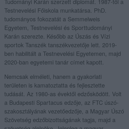
Tudományi Karán szerzett diplomát. 1987-től a
Testnevelési Főiskola munkatársa. PhD.
tudományos fokozatát a Semmelweis
Egyetem, Testnevelési és Sporttudományi
Karán szerezte. Később az Úszás és Vízi
sportok Tanszék tanszékvezetője lett. 2019-
ben habilitált a Testnevelési Egyetemen, majd
2020-ban egyetemi tanár címet kapott.
Nemcsak elméleti, hanem a gyakorlati
területen is kamatoztatta és fejlesztette
tudását. Az 1980-as évektől edzősködött. Volt
a Budapesti Spartacus edzője, az FTC úszó-
szakosztályának vezetőedzője, a Magyar Úszó
Szövetség edzőbizottságának tagja, majd a
szövetség alelnöke. Jelenleg a magyar