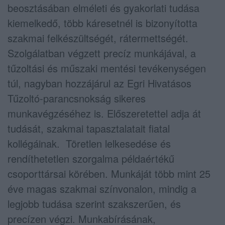
beosztásában elméleti és gyakorlati tudása
kiemelkedő, több káresetnél is bizonyította
szakmai felkészültségét, rátermettségét.
Szolgálatban végzett precíz munkájával, a
tűzoltási és műszaki mentési tevékenységen
túl, nagyban hozzájárul az Egri Hivatásos
Tűzoltó-parancsnokság sikeres
munkavégzéséhez is. Előszeretettel adja át
tudását, szakmai tapasztalatait fiatal
kollégáinak. Töretlen lelkesedése és
rendíthetetlen szorgalma példaértékű
csoporttársai körében. Munkáját több mint 25
éve magas szakmai színvonalon, mindig a
legjobb tudása szerint szakszerűen, és
precízen végzi. Munkabírásának,