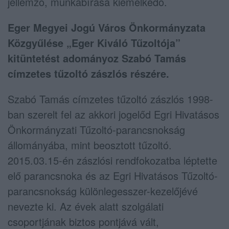
jellemző, munkabírása kiemelkedő.
Eger Megyei Jogú Város Önkormányzata
Közgyűlése „Eger Kiváló Tűzoltója”
kitüntetést adományoz Szabó Tamás
címzetes tűzoltó zászlós részére.
Szabó Tamás címzetes tűzoltó zászlós 1998-
ban szerelt fel az akkori jogelőd Egri Hivatásos
Önkormányzati Tűzoltó-parancsnokság
állományába, mint beosztott tűzoltó.
2015.03.15-én zászlósi rendfokozatba léptette
elő parancsnoka és az Egri Hivatásos Tűzoltó-
parancsnokság különlegesszer-kezelőjévé
nevezte ki. Az évek alatt szolgálati
csoportjának biztos pontjává vált,