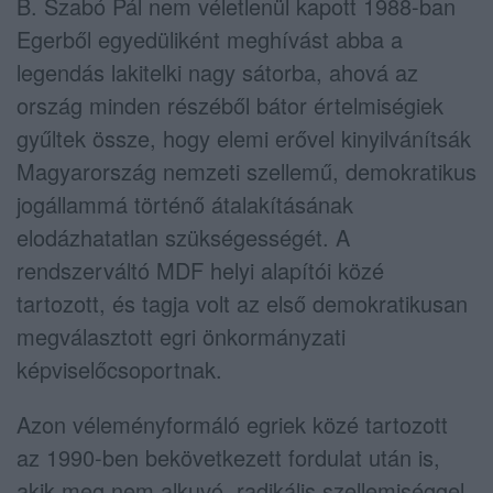
B. Szabó Pál nem véletlenül kapott 1988-ban
Egerből egyedüliként meghívást abba a
legendás lakitelki nagy sátorba, ahová az
ország minden részéből bátor értelmiségiek
gyűltek össze, hogy elemi erővel kinyilvánítsák
Magyarország nemzeti szellemű, demokratikus
jogállammá történő átalakításának
elodázhatatlan szükségességét. A
rendszerváltó MDF helyi alapítói közé
tartozott, és tagja volt az első demokratikusan
megválasztott egri önkormányzati
képviselőcsoportnak.
Azon véleményformáló egriek közé tartozott
az 1990-ben bekövetkezett fordulat után is,
akik meg nem alkuvó, radikális szellemiséggel