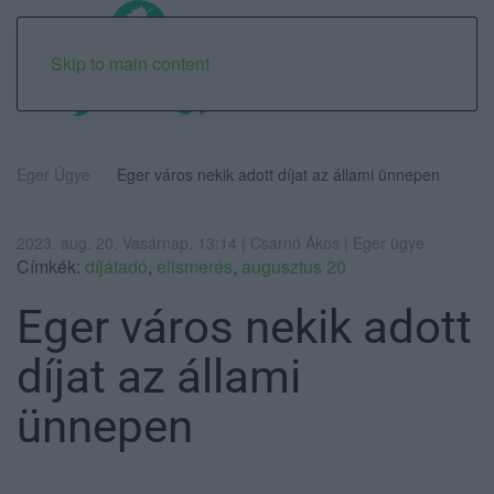
Skip to main content
Eger Ügye
Eger város nekik adott díjat az állami ünnepen
2023. aug. 20. Vasárnap, 13:14 | Csarnó Ákos | Eger ügye
Címkék:
díjátadó
,
elismerés
,
augusztus 20
Eger város nekik adott
díjat az állami
ünnepen