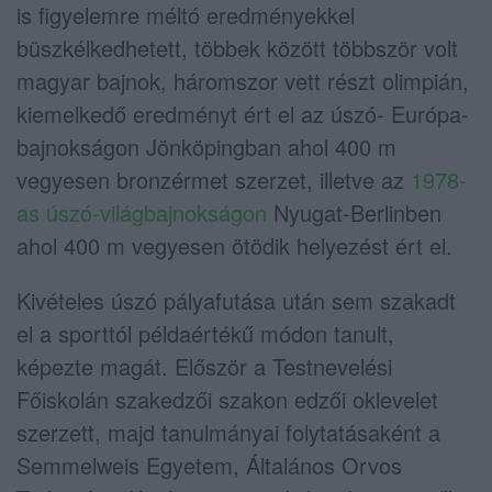
is figyelemre méltó eredményekkel
büszkélkedhetett, többek között többször volt
magyar bajnok, háromszor vett részt olimpián,
kiemelkedő eredményt ért el az úszó- Európa-
bajnokságon Jönköpingban ahol 400 m
vegyesen bronzérmet szerzet, illetve az
1978-
as úszó-világbajnokságon
Nyugat-Berlinben
ahol 400 m vegyesen ötödik helyezést ért el.
Kivételes úszó pályafutása után sem szakadt
el a sporttól példaértékű módon tanult,
képezte magát. Először a Testnevelési
Főiskolán szakedzői szakon edzői oklevelet
szerzett, majd tanulmányai folytatásaként a
Semmelweis Egyetem, Általános Orvos