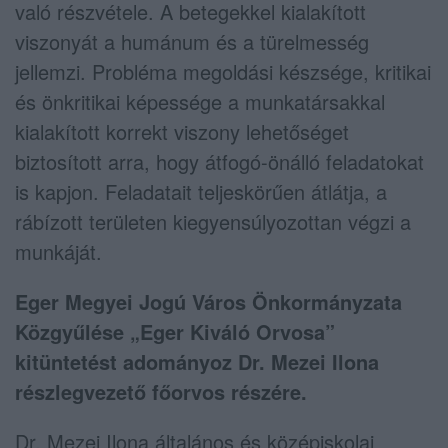
való részvétele. A betegekkel kialakított
viszonyát a humánum és a türelmesség
jellemzi. Probléma megoldási készsége, kritikai
és önkritikai képessége a munkatársakkal
kialakított korrekt viszony lehetőséget
biztosított arra, hogy átfogó-önálló feladatokat
is kapjon. Feladatait teljeskörűen átlátja, a
rábízott területen kiegyensúlyozottan végzi a
munkáját.
Eger Megyei Jogú Város Önkormányzata
Közgyűlése „Eger Kiváló Orvosa”
kitüntetést adományoz Dr. Mezei Ilona
részlegvezető főorvos részére.
Dr. Mezei Ilona általános és középiskolai