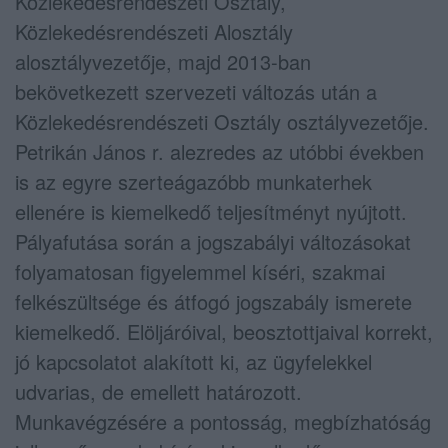
Közlekedésrendészeti Osztály,
Közlekedésrendészeti Alosztály
alosztályvezetője, majd 2013-ban
bekövetkezett szervezeti változás után a
Közlekedésrendészeti Osztály osztályvezetője.
Petrikán János r. alezredes az utóbbi években
is az egyre szerteágazóbb munkaterhek
ellenére is kiemelkedő teljesítményt nyújtott.
Pályafutása során a jogszabályi változásokat
folyamatosan figyelemmel kíséri, szakmai
felkészültsége és átfogó jogszabály ismerete
kiemelkedő. Elöljáróival, beosztottjaival korrekt,
jó kapcsolatot alakított ki, az ügyfelekkel
udvarias, de emellett határozott.
Munkavégzésére a pontosság, megbízhatóság