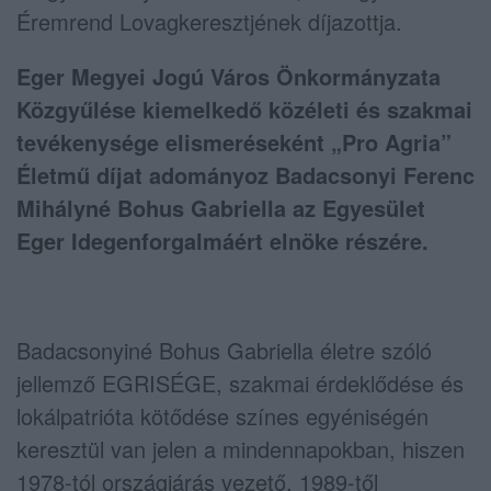
Éremrend Lovagkeresztjének díjazottja.
Eger Megyei Jogú Város Önkormányzata
Közgyűlése kiemelkedő közéleti és szakmai
tevékenysége elismeréseként „Pro Agria”
Életmű díjat adományoz Badacsonyi Ferenc
Mihályné Bohus Gabriella az Egyesület
Eger Idegenforgalmáért elnöke részére.
Badacsonyiné Bohus Gabriella életre szóló
jellemző EGRISÉGE, szakmai érdeklődése és
lokálpatrióta kötődése színes egyéniségén
keresztül van jelen a mindennapokban, hiszen
1978-tól országjárás vezető, 1989-től