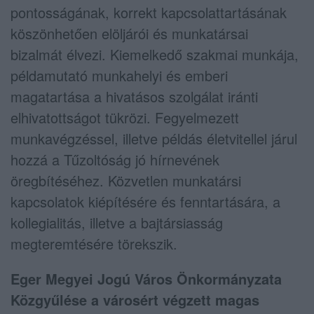
pontosságának, korrekt kapcsolattartásának
köszönhetően elöljárói és munkatársai
bizalmát élvezi. Kiemelkedő szakmai munkája,
példamutató munkahelyi és emberi
magatartása a hivatásos szolgálat iránti
elhivatottságot tükrözi. Fegyelmezett
munkavégzéssel, illetve példás életvitellel járul
hozzá a Tűzoltóság jó hírnevének
öregbítéséhez. Közvetlen munkatársi
kapcsolatok kiépítésére és fenntartására, a
kollegialitás, illetve a bajtársiasság
megteremtésére törekszik.
Eger Megyei Jogú Város Önkormányzata
Közgyűlése a városért végzett magas