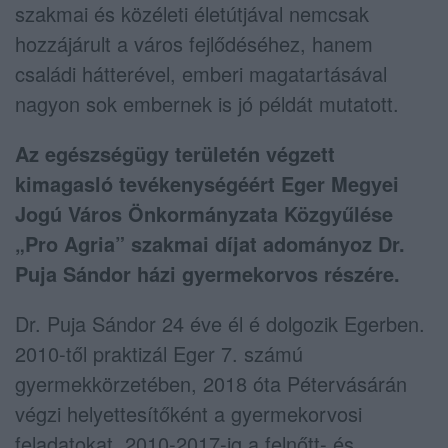
szakmai és közéleti életútjával nemcsak
hozzájárult a város fejlődéséhez, hanem
családi hátterével, emberi magatartásával
nagyon sok embernek is jó példát mutatott.
Az egészségügy területén végzett
kimagasló tevékenységéért Eger Megyei
Jogú Város Önkormányzata Közgyűlése
„Pro Agria” szakmai díjat adományoz Dr.
Puja Sándor házi gyermekorvos részére.
Dr. Puja Sándor 24 éve él é dolgozik Egerben.
2010-től praktizál Eger 7. számú
gyermekkörzetében, 2018 óta Pétervásárán
végzi helyettesítőként a gyermekorvosi
feladatokat. 2010-2017-ig a felnőtt- és