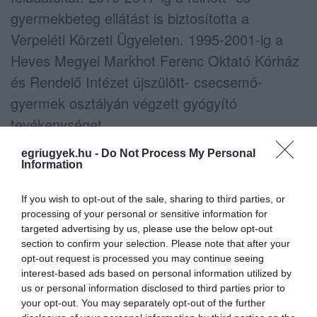
gyermekbeteg ellátást is biztosította a
Verpeléti Körzeti Ügyeleten. 1995-2001-ig a
Heves Megyei Markhot Ferenc Oktató Kórház
és Rendelő Intézet újszülött- csecsemő-
gyermek osztályán végzett gyógyító
tevékenységet.
egriugyek.hu -
Do Not Process My Personal
2000-ben csecsemő és gyermekgyógyász
Information
szakvizsgát tett. 2016 óta a Házi
Gyermekorvosok Egyesületének Heves
If you wish to opt-out of the sale, sharing to third parties, or
processing of your personal or sensitive information for
megyei küldöttjeként aktívan képviseli az
targeted advertising by us, please use the below opt-out
országos fórumokon az alapellátás orvosait.
section to confirm your selection. Please note that after your
opt-out request is processed you may continue seeing
Az innováció az élete része. Eger MJV
interest-based ads based on personal information utilized by
Önkormányzata védő-oltási vakcináziós
us or personal information disclosed to third parties prior to
your opt-out. You may separately opt-out of the further
projektjében is aktívan részt vett. 2017 óta