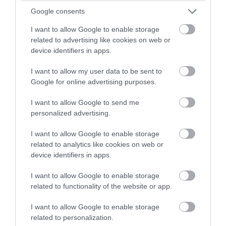
Google consents
Ferenc Kórházban helyezkedett el.
Szakvizsgázott belgyógyászatból,
I want to allow Google to enable storage
related to advertising like cookies on web or
háziorvostanból, és gerontológiából. 2003.
device identifiers in apps.
január 1.-től a Hajléktalanok háziorvosa. Több
I want to allow my user data to be sent to
mint 20 éve a legkiszolgáltatottabb,
Google for online advertising purposes.
legszegényebb embereket gyógyítja, hivatását
I want to allow Google to send me
nagy empátiával és türelemmel gyakorolja. Ez
personalized advertising.
idő alatt szinte az összes, intézményben
ellátott hajléktalan emberrel kapcsolatba került.
I want to allow Google to enable storage
related to analytics like cookies on web or
A betegeket nem csak az intézményben
device identifiers in apps.
fogadja, ha szükséges akár külterületen,
I want to allow Google to enable storage
lakhelyül szolgáló menedékükben is ellátja.
related to functionality of the website or app.
Segítségével a hajléktalanellátás Egerben
I want to allow Google to enable storage
sokrétű szolgáltatássá tudott válni. Munkájára
related to personalization.