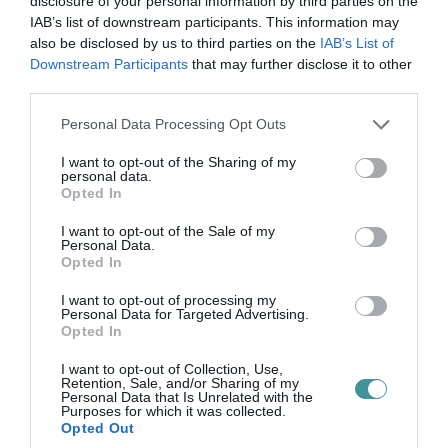
disclosure of your personal information by third parties on the
havi rendszerességgel szervezi „Közéleti
IAB’s list of downstream participants. This information may
Kávéház” című programot, melyeken
also be disclosed by us to third parties on the
IAB’s List of
Downstream Participants
that may further disclose it to other
változatos témájú szakmai továbbképzést
third parties.
biztosít, de a közösségi élet lehetőségeit is
Please note that this website/app uses one or more Google
Personal Data Processing Opt Outs
megteremti a házi gyermekorvosok számára.
services and may gather and store information including but
not limited to your visit or usage behaviour. You may click to
I want to opt-out of the Sharing of my
personal data.
A szociális gondoskodás területén végzett
grant or deny consent to Google and its third-party tags to
Opted In
use your data for below specified purposes in below Google
munkájáért Eger Megyei Jogú Város
consent section.
I want to opt-out of the Sale of my
Önkormányzata Közgyűlése „Pro Agria”
Personal Data.
Opted In
szakmai díjat adományoz Dr. Takács
I want to opt-out of processing my
Mónika Hajléktalanok Gondozó Háza
Personal Data for Targeted Advertising.
Opted In
háziorvosa részére.
I want to opt-out of Collection, Use,
Dr. Takács Mónika a Semmelweis
Retention, Sale, and/or Sharing of my
Personal Data that Is Unrelated with the
Purposes for which it was collected.
Orvostudományi Egyetemen végzett, általános
Opted Out
orvosként. Ezt követően az egri Markhot