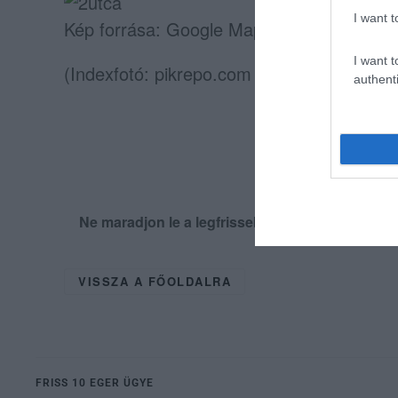
I want t
Kép forrása: Google Maps
I want t
(Indexfotó: pikrepo.com – Képünk illusztrá
authenti
Ne maradjon le a legfrissebb hírekről, kövess
VISSZA A FŐOLDALRA
FRISS 10 EGER ÜGYE