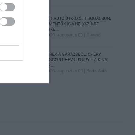
KÉT AUTÓ ÜTKÖZÖTT BOGÁCSON,
A MENTŐK IS A HELYSZÍNRE
ÉRKE...
2026. augusztus 06
|
Riasztó
HÍREK A GARÁZSBÓL: CHERY
TIGGO 9 PHEV LUXURY – A KÍNAI
PR...
2026. augusztus 06
|
Barta Autó