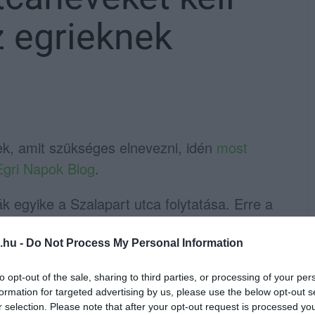
 egrieknek
k, amit szükséges elnevezni, idén
most
Egri Napok Blog
.
cák egyike a Szalapart utca folytatása. Erre a
ek a folytatása is várható, így sürgetővé
helyett konkrét utca-házszámot tudjanak
.hu -
Do Not Process My Personal Information
tője a
Rácliget utca
nevet kérvényezte egy
to opt-out of the sale, sharing to third parties, or processing of your per
a javaslat pozitív elbírálást kapott, tehát
formation for targeted advertising by us, please use the below opt-out s
az utcát.
r selection. Please note that after your opt-out request is processed y