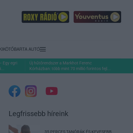
KIKÖTŐ
BARTA AUTÓ
– Egy egri
Új hűtőrendszer a Markhot Ferenc
...
Kórházban: több mint 70 millió forintos fejl...
Legfrissebb híreink
35 PERCES TANÓRÁK ÉS KEVESEBB