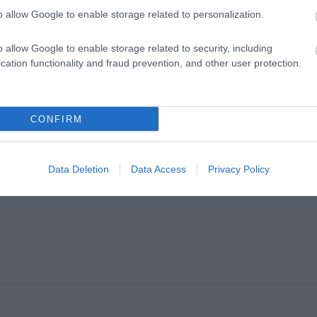
o allow Google to enable storage related to personalization.
o allow Google to enable storage related to security, including
ció)
cation functionality and fraud prevention, and other user protection.
CONFIRM
Data Deletion
Data Access
Privacy Policy
en bennünket az EGRI ÜGYEK Google Hírek oldalán!