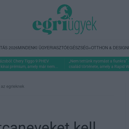
TÁS 2026
MINDENKI ÜGYE
RIASZTÓ
EGÉSZSÉG+
OTTHON & DESIGN
rázsból: Chery Tiggo 9 PHEV
„Nem tettünk nyomást a fiunkra” 
 kínai prémium, amely már nem...
család története, amely a Rapid Wi
 az egrieknek
caneveket kell