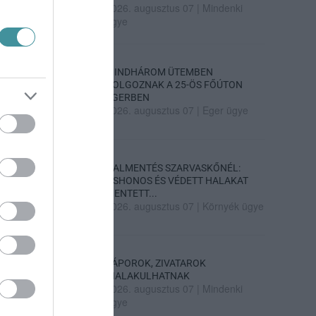
2026. augusztus 07
|
Mindenki
ügye
MINDHÁROM ÜTEMBEN
DOLGOZNAK A 25-ÖS FŐÚTON
EGERBEN
2026. augusztus 07
|
Eger ügye
HALMENTÉS SZARVASKŐNÉL:
ŐSHONOS ÉS VÉDETT HALAKAT
MENTETT...
2026. augusztus 07
|
Környék ügye
ZÁPOROK, ZIVATAROK
KIALAKULHATNAK
2026. augusztus 07
|
Mindenki
ügye