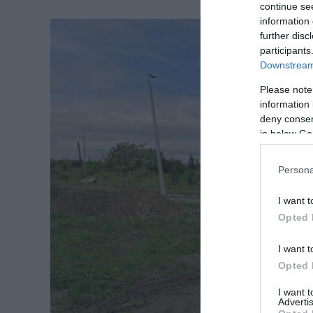
continue se
information 
further disc
participants
Downstream 
Please note
information 
deny consent
in below Go
Persona
I want t
Opted 
I want t
Opted 
I want 
Advertis