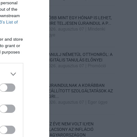
 personal
out of the
 downstream
TÖBB MINT EGY HÓNAP IS LEHET,
B’s List of
MIRE TELJESEN ÚJRAINDUL A P...
2026. augusztus 07
|
Mindenki
ügye
er and store
to grant or
ed purposes
TANULJ NÉMETÜL OTTHONRÓL: A
DIGITÁLIS TANULÁS ELŐNYEI
2026. augusztus 07
|
Promóció
ÚJRAINDULNAK A KORÁBBAN
LEÁLLÍTOTT SZOLGÁLTATÁSOK AZ
EGRI...
2026. augusztus 07
|
Eger ügye
TÍZ ÉVE NEM VOLT ILYEN
ALACSONY AZ INFLÁCIÓ
MAGYARORSZÁGON