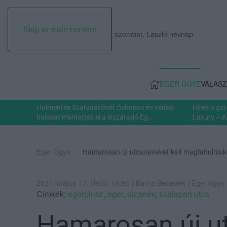
Skip to main content
2026. augusztus 08., szombat, László névnap
EGER ÜGYE
VÁLASZ
Halmentés Szarvaskőnél: őshonos és védett
Hírek a ga
halakat mentettek ki a kiszáradó Eg...
Luxury – A
Eger Ügye
Hamarosan új utcaneveket kell megtanulniuk
2021. május 17. Hétfő, 16:50 | Barna Benedek | Eger ügye
Címkék:
egerplusz
,
eger
,
utcanév
,
szalapart utca
Hamarosan új ut