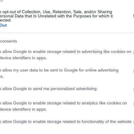
In
o opt-out of Collection, Use, Retention, Sale, and/or Sharing
ersonal Data that Is Unrelated with the Purposes for which it
lected.
Out
egányi Ferenc utca szomszédságában
consents
átszik, pontosabban egyelőre földútként
o allow Google to enable storage related to advertising like cookies on
 áll rajta, amely a jövőben újabb
evice identifiers in apps.
ső lakó kezdeményezte, ugyanis a hivatalos
o allow my user data to be sent to Google for online advertising
nevesítésére. Neki saját javaslata nem volt,
s.
rnatívákat megjelölnie. A szakértők a
to allow Google to send me personalized advertising.
zőlőtermesztéshez és borászathoz
ige utca, Puttony utca, Kékfrankos utca. Az
o allow Google to enable storage related to analytics like cookies on
így született meg az eredmény, hamarosan a
evice identifiers in apps.
o allow Google to enable storage related to functionality of the website