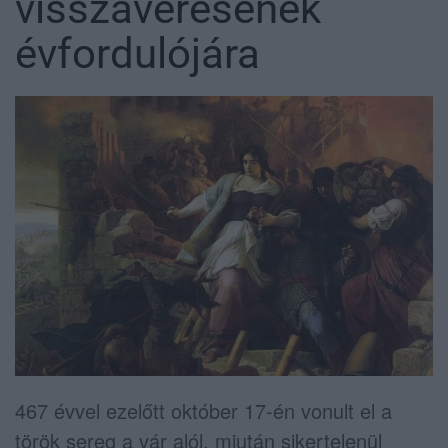
visszaverésének
évfordulójára
467 évvel ezelőtt október 17-én vonult el a
török sereg a vár alól, miután sikertelenül