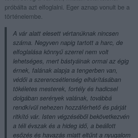
próbálta azt elfoglalni. Eger aznap vonult be a
történelembe.
A vár alatt elesett vértanúknak nincsen
száma. Negyven napig tartott a harc, de
elfoglalása könnyű szerrel nem volt
lehetséges, mert bástyáinak ormai az égig
érnek, falának alapja a tengerben van,
védői a szerencsétlenség elhárításában
tökéletes mesterek, fortély és hadicsel
dolgában serények valának, továbbá
rendkívül nehezen hozzáférhető és párját
ritkító vár. Isten végzéséből bekövetkezvén
a téli évszak és a hideg idő, a beállott
esőzés és havazás miatt eltűnt a nyugalom