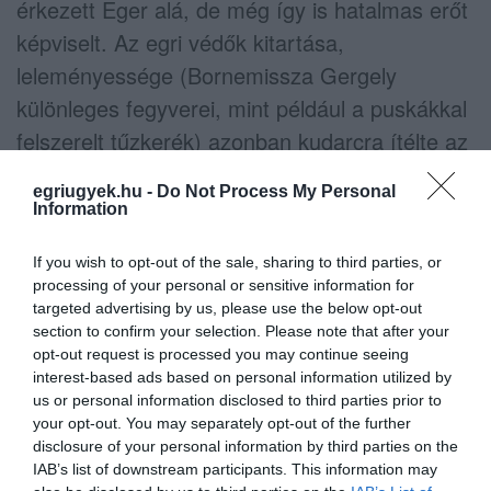
érkezett Eger alá, de még így is hatalmas erőt
képviselt. Az egri védők kitartása,
leleményessége (Bornemissza Gergely
különleges fegyverei, mint például a puskákkal
felszerelt tűzkerék) azonban kudarcra ítélte az
ostromot.
egriugyek.hu -
Do Not Process My Personal
Information
Eger hősiességének egész Európában híre
ment, és még ma is fontos fejezete a magyar
If you wish to opt-out of the sale, sharing to third parties, or
processing of your personal or sensitive information for
és a világtörténelem lapjainak.
targeted advertising by us, please use the below opt-out
section to confirm your selection. Please note that after your
Az alábbi képen a
Pazirik Kft. digitális
opt-out request is processed you may continue seeing
rekonstrukcióját
, valamint Varga Ádám
interest-based ads based on personal information utilized by
us or personal information disclosed to third parties prior to
Levente fotóját láthatják egymás alatt, Eger
your opt-out. You may separately opt-out of the further
várának 1552-es, feltételezett állapotát az
disclosure of your personal information by third parties on the
IAB’s list of downstream participants. This information may
ostrom idején, valamint ugyanazt a helyet