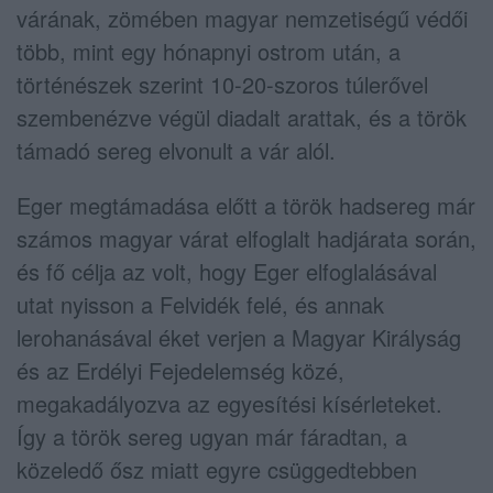
várának, zömében magyar nemzetiségű védői
több, mint egy hónapnyi ostrom után, a
történészek szerint 10-20-szoros túlerővel
szembenézve végül diadalt arattak, és a török
támadó sereg elvonult a vár alól.
Eger megtámadása előtt a török hadsereg már
számos magyar várat elfoglalt hadjárata során,
és fő célja az volt, hogy Eger elfoglalásával
utat nyisson a Felvidék felé, és annak
lerohanásával éket verjen a Magyar Királyság
és az Erdélyi Fejedelemség közé,
megakadályozva az egyesítési kísérleteket.
Így a török sereg ugyan már fáradtan, a
közeledő ősz miatt egyre csüggedtebben