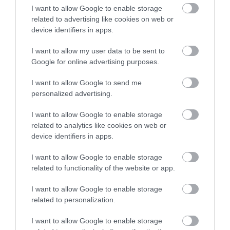
I want to allow Google to enable storage
Legfrissebb híreink
related to advertising like cookies on web or
device identifiers in apps.
I want to allow my user data to be sent to
KÉT AUTÓ ÜTKÖZÖTT BOGÁCSON, A
Google for online advertising purposes.
MENTŐK IS A HELYSZÍNRE ÉRKE...
2026. augusztus 06
|
Riasztó
I want to allow Google to send me
personalized advertising.
I want to allow Google to enable storage
related to analytics like cookies on web or
device identifiers in apps.
HÍREK A GARÁZSBÓL: CHERY TIGGO 9
PHEV LUXURY – A KÍNAI PR...
2026. augusztus 06
|
Barta Autó
I want to allow Google to enable storage
related to functionality of the website or app.
I want to allow Google to enable storage
related to personalization.
I want to allow Google to enable storage
LAKÓÉPÜLETEK LÁNGOLTAK SZERDÁN