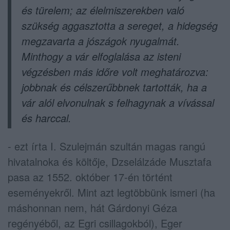
és türelem; az élelmiszerekben való
szükség aggasztotta a sereget, a hidegség
megzavarta a jószágok nyugalmát.
Minthogy a vár elfoglalása az isteni
végzésben más időre volt meghatározva:
jobbnak és célszerűbbnek tartották, ha a
vár alól elvonulnak s felhagynak a vívással
és harccal.
- ezt írta I. Szulejmán szultán magas rangú
hivatalnoka és költője, Dzselálzáde Musztafa
pasa az 1552. október 17-én történt
eseményekről. Mint azt legtöbbünk ismeri (ha
máshonnan nem, hát Gárdonyi Géza
regényéből, az Egri csillagokból), Eger