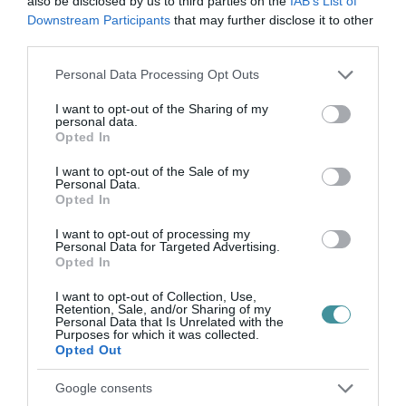
also be disclosed by us to third parties on the
IAB’s List of
2017-ben.
Downstream Participants
that may further disclose it to other
third parties.
Please note that this website/app uses one or more Google
Personal Data Processing Opt Outs
services and may gather and store information including but
not limited to your visit or usage behaviour. You may click to
I want to opt-out of the Sharing of my
personal data.
grant or deny consent to Google and its third-party tags to
Opted In
use your data for below specified purposes in below Google
consent section.
I want to opt-out of the Sale of my
Personal Data.
Ne maradjon le a legfrissebb hírekről, kövessen
Opted In
bennünket az EGRI ÜGYEK Google Hírek oldalán!
I want to opt-out of processing my
Personal Data for Targeted Advertising.
Opted In
VISSZA A FŐOLDALRA
I want to opt-out of Collection, Use,
Retention, Sale, and/or Sharing of my
Personal Data that Is Unrelated with the
Purposes for which it was collected.
Opted Out
Google consents