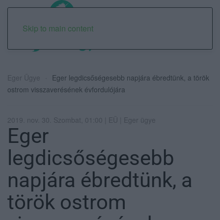
Skip to main content
Eger Ügye
Eger legdicsőségesebb napjára ébredtünk, a török
ostrom visszaverésének évfordulójára
2019. nov. 30. Szombat, 01:00 | EÜ | Eger ügye
Eger
legdicsőségesebb
napjára ébredtünk, a
török ostrom