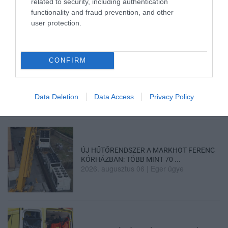
2026. augusztus 06
|
Riasztó
related to security, including authentication
functionality and fraud prevention, and other
user protection.
CONFIRM
„NEM TETTÜNK NYOMÁST A FIUNKRA” –
EGY EGRI CSALÁD TÖRTÉNE...
2026. augusztus 06
|
Sport
Data Deletion
Data Access
Privacy Policy
ÚJ HŰTŐRENDSZER A MARKHOT FERENC
KÓRHÁZBAN: TÖBB MINT 70 ...
2026. augusztus 06
|
Eger ügye