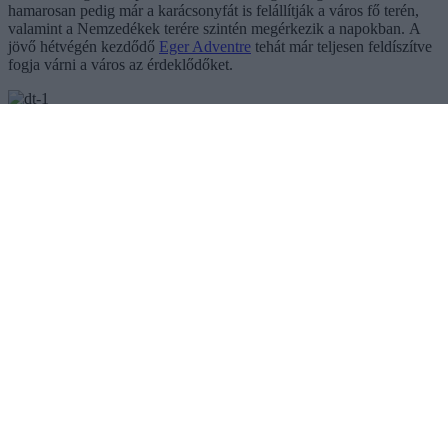
hamarosan pedig már a karácsonyfát is felállítják a város fő terén,
valamint a Nemzedékek terére szintén megérkezik a napokban. A
jövő hétvégén kezdődő
Eger Adventre
tehát már teljesen feldíszítve
fogja várni a város az érdeklődőket.
(Fotók: EgerInfo; Indexkép forrása: Dobó téri webkamera /
YouTube)
Ne maradjon le a legfrissebb hírekről, kövessen bennünket az
EGRI ÜGYEK Google Hírek oldalán!
Vissza a főoldalra
Legfrissebb híreink