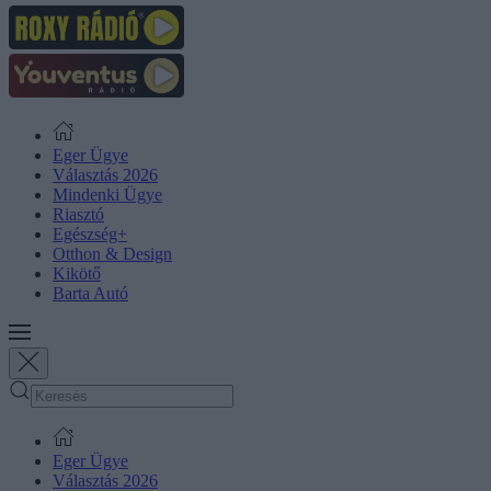
Eger Ügye
Választás 2026
Mindenki Ügye
Riasztó
Egészség+
Otthon & Design
Kikötő
Barta Autó
Eger Ügye
Választás 2026