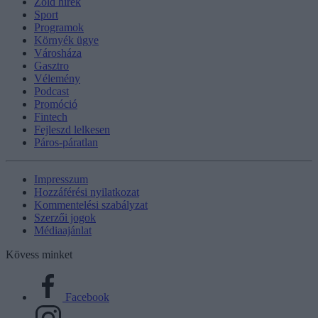
Zöld hírek
Sport
Programok
Környék ügye
Városháza
Gasztro
Vélemény
Podcast
Promóció
Fintech
Fejleszd lelkesen
Páros-páratlan
Impresszum
Hozzáférési nyilatkozat
Kommentelési szabályzat
Szerzői jogok
Médiaajánlat
Kövess minket
Facebook