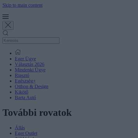
Skip to main content
Eger Ügye
Választás 2026
Mindenki Ügye
Riasztó
Egészség+
Otthon & Design
Kikötő
Barta Autó
További rovatok
Állás
Eger Outlet