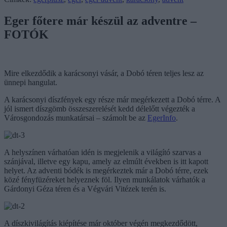
Eger főtere már készül az adventre –
FOTÓK
Mire elkezdődik a karácsonyi vásár, a Dobó téren teljes lesz az
ünnepi hangulat.
A karácsonyi díszfények egy része már megérkezett a Dobó térre. A
jól ismert díszgömb összeszerelését kedd délelőtt végezték a
Városgondozás munkatársai – számolt be az
EgerInfo
.
A helyszínen várhatóan idén is megjelenik a világító szarvas a
szánjával, illetve egy kapu, amely az elmúlt években is itt kapott
helyet. Az adventi bódék is megérkeztek már a Dobó térre, ezek
közé fényfüzéreket helyeznek föl. Ilyen munkálatok várhatók a
Gárdonyi Géza téren és a Végvári Vitézek terén is.
A díszkivilágítás kiépítése már október végén megkezdődött,