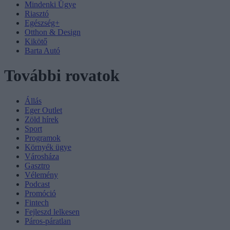
Mindenki Ügye
Riasztó
Egészség+
Otthon & Design
Kikötő
Barta Autó
További rovatok
Állás
Eger Outlet
Zöld hírek
Sport
Programok
Környék ügye
Városháza
Gasztro
Vélemény
Podcast
Promóció
Fintech
Fejleszd lelkesen
Páros-páratlan