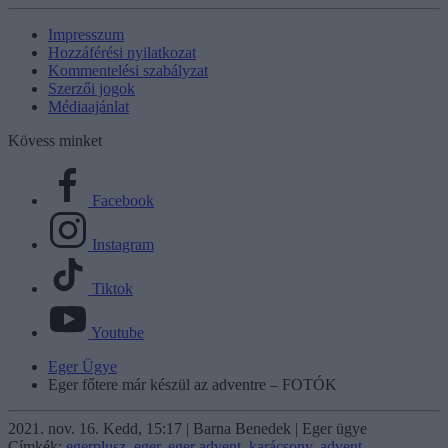
Impresszum
Hozzáférési nyilatkozat
Kommentelési szabályzat
Szerzői jogok
Médiaajánlat
Kövess minket
Facebook
Instagram
Tiktok
Youtube
Eger Ügye
Eger főtere már készül az adventre – FOTÓK
2021. nov. 16. Kedd, 15:17 | Barna Benedek | Eger ügye
Címkék:
egerplusz
,
eger
,
eger advent
,
karácsony
,
advent