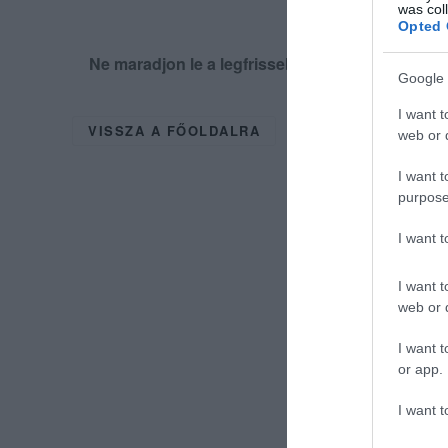
was col
Opted 
Ne maradjon le a legfrissebb hírekről, kövess
Google 
I want t
VISSZA A FŐOLDALRA
web or d
I want t
purpose
I want 
I want t
web or d
I want t
or app.
I want t