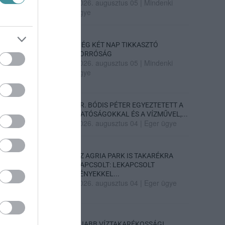
2026. augusztus 05
|
Mindenki
ügye
MÉG KÉT NAP TIKKASZTÓ
FORRÓSÁG
2026. augusztus 05
|
Mindenki
ügye
DR. BÓDIS PÉTER EGYEZTETETT A
HATÓSÁGOKKAL ÉS A VÍZMŰVEL,...
2026. augusztus 04
|
Eger ügye
AZ AGRIA PARK IS TAKARÉKRA
KAPCSOLT: LEKAPCSOLT
FÉNYEKKEL...
2026. augusztus 04
|
Eger ügye
ÚJABB VÍZTAKARÉKOSSÁGI