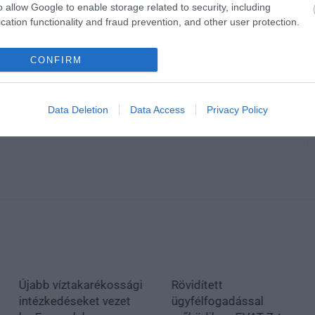
o allow Google to enable storage related to security, including
cation functionality and fraud prevention, and other user protection.
CONFIRM
Data Deletion
Data Access
Privacy Policy
Újabb víztakarékossági
Rövidített
intézkedéseket vezet
ügyfélfogadással