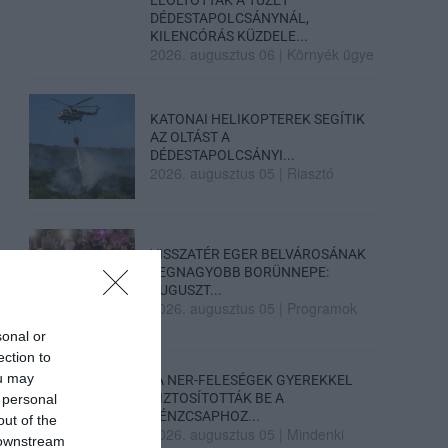
DÉDESTAPOLCSÁNYNÁL,
KILENCÓRÁS KÜZDELE...
2026. augusztus 06
|
Környék ügye
KATONAI HELIKOPTEREK SEGÍTIK
AZ OLTÁST A
DÉDESTAPOLCSÁNYI...
2026. augusztus 05
|
Riasztó
VISSZATÉR EGER BELVÁROSÁNAK
LEGNAGYOBB BORÜNNEPE:
AUGUSZT...
2026. augusztus 05
|
Programok
sonal or
ection to
ou may
„A NER-FELESÉGEK GYEREKKEL
BIZTOSÍTOTTÁK BE A
 personal
PÉNZCSAPHOZ...
out of the
2026. augusztus 05
|
Mindenki
 downstream