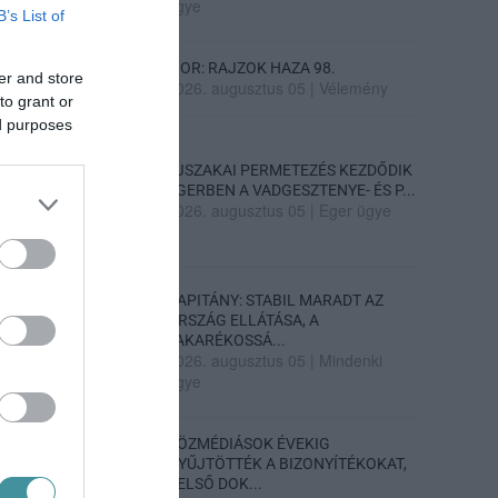
ügye
B’s List of
SIOR: RAJZOK HAZA 98.
er and store
2026. augusztus 05
|
Vélemény
to grant or
ed purposes
ÉJSZAKAI PERMETEZÉS KEZDŐDIK
EGERBEN A VADGESZTENYE- ÉS P...
2026. augusztus 05
|
Eger ügye
KAPITÁNY: STABIL MARADT AZ
ORSZÁG ELLÁTÁSA, A
TAKARÉKOSSÁ...
2026. augusztus 05
|
Mindenki
ügye
KÖZMÉDIÁSOK ÉVEKIG
GYŰJTÖTTÉK A BIZONYÍTÉKOKAT,
BELSŐ DOK...