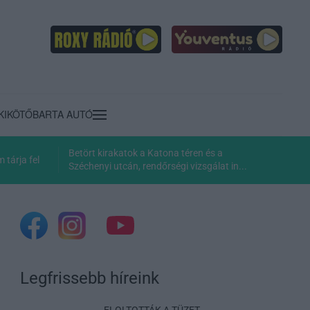
KIKÖTŐ
BARTA AUTÓ
Betört kirakatok a Katona téren és a
tárja fel
Széchenyi utcán, rendőrségi vizsgálat in...
Legfrissebb híreink
ELOLTOTTÁK A TÜZET