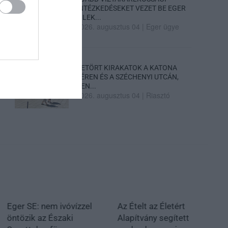
INTÉZKEDÉSEKET VEZET BE EGER
– LEK...
2026. augusztus 04
|
Eger ügye
BETÖRT KIRAKATOK A KATONA
TÉREN ÉS A SZÉCHENYI UTCÁN,
REN...
2026. augusztus 04
|
Riasztó
Eger SE: nem ivóvízzel
Az Ételt az Életért
öntözik az Északi
Alapítvány segített