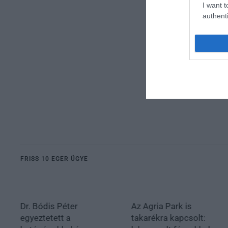
I want t
authenti
FRISS 10 EGER ÜGYE
Dr. Bódis Péter
Az Agria Park is
egyeztetett a
takarékra kapcsolt: