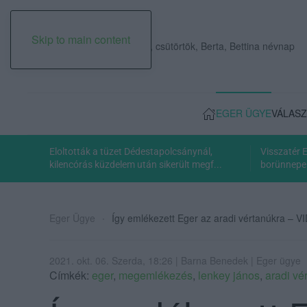
Skip to main content
2026. augusztus 06., csütörtök, Berta, Bettina névnap
EGER ÜGYE
VÁLASZ
Eloltották a tüzet Dédestapolcsánynál,
Visszatér 
kilencórás küzdelem után sikerült megf...
borünnepe:
Eger Ügye
Így emlékezett Eger az aradi vértanúkra – 
2021. okt. 06. Szerda, 18:26 | Barna Benedek | Eger ügye
Címkék:
eger
,
megemlékezés
,
lenkey jános
,
aradi vé