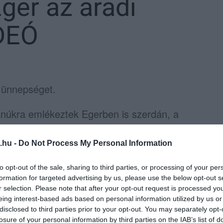
ger az aradi
IDEÓ
i ünnepséget.
anúkra emlékeztek Egerben is szerdán, a
nvéd ezredesnek a szobránál. A Lenkey
 követően az emlékezés koszorúit helyezték
.hu -
Do Not Process My Personal Information
g megyei képviselete, civil szervezetek,
to opt-out of the sale, sharing to third parties, or processing of your per
formation for targeted advertising by us, please use the below opt-out s
r selection. Please note that after your opt-out request is processed y
eing interest-based ads based on personal information utilized by us or
disclosed to third parties prior to your opt-out. You may separately opt-
losure of your personal information by third parties on the IAB’s list of