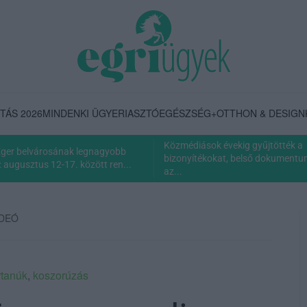
TÁS 2026
MINDENKI ÜGYE
RIASZTÓ
EGÉSZSÉG+
OTTHON & DESIGN
Közmédiások évekig gyűjtötték a
Eger belvárosának legnagyobb
bizonyítékokat, belső dokumentum 
 augusztus 12-17. között ren...
az...
VIDEÓ
rtanúk
,
koszorúzás