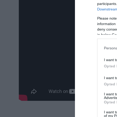
participants
Downstream 
Please note
information 
deny consent
in below Go
Persona
I want t
Opted 
I want t
Opted 
I want 
Advertis
Opted 
I want t
of my P