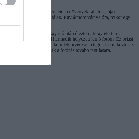
ozik.
sze volt a természet szeretete, a növények, állatok, tájak
is vonzottak a hegyvidéki tájak. Egy álmom vált valóra, mikor egy
vas... Hmm, hazaértünk...
gy fejlődtem én is vele. Egy idő után éreztem, hogy elértem a
zági fotópályázatra, ahol harmadik helyezett lett 3 fotóm. Ez óriási
doboz akció" keretein belül kerültek árverésre a tagok fotói, köztük 3
cenben. Ezek mind motiváltak a fotózás tovább tanulására,