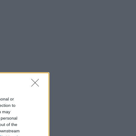
sonal or
ection to
ou may
 personal
out of the
 downstream