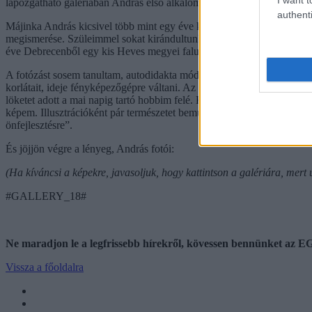
lapozgatható galériában András első alkalommal korábbi fotóiból válo
authenti
Májinka András kicsivel több mint egy éve költözött Heves megyébe, l
megismerése. Szüleimmel sokat kirándultunk, ez felnőtt koromra is a
éve Debrecenből egy kis Heves megyei faluba költözhettünk. Mező a ke
A fotózást sosem tanultam, autodidakta módon ismerkedtem meg vele, e
korlátait, ideje fényképezőgépre váltani. Az első kompaktommal készü
löketet adott a mai napig tartó hobbim felé. Később egy budapesti fotós
képem. Illusztrációként pár természetet bemutató könyvben is jelente
önfejlesztésre”.
És jöjjön végre a lényeg, András fotói:
(Ha kíváncsi a képekre, javasoljuk, hogy kattintson a galériára, mert ú
#GALLERY_18#
Ne maradjon le a legfrissebb hírekről, kövessen bennünket az
Vissza a főoldalra