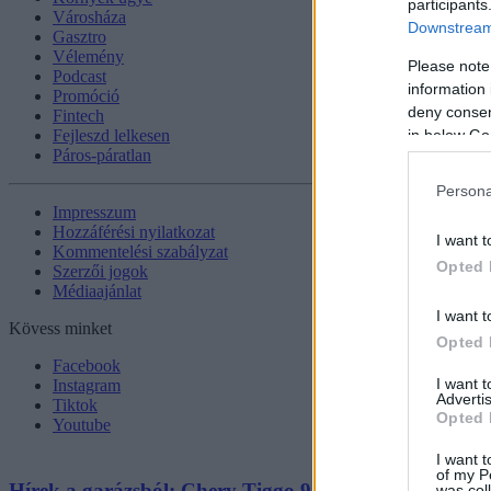
participants
Városháza
Downstream 
Gasztro
Vélemény
Please note
Podcast
information 
Promóció
deny consent
Fintech
in below Go
Fejleszd lelkesen
Páros-páratlan
Persona
Impresszum
Hozzáférési nyilatkozat
I want t
Kommentelési szabályzat
Opted 
Szerzői jogok
Médiaajánlat
I want t
Kövess minket
Opted 
Facebook
I want 
Instagram
Advertis
Tiktok
Opted 
Youtube
I want t
of my P
Hírek a garázsból: Chery Tiggo 9 PHEV Luxury – A 
was col