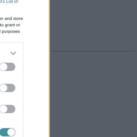
B’s List of
er and store
to grant or
ed purposes