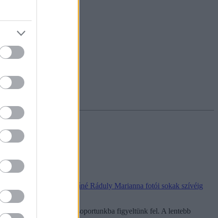
bb ezren látták eddig,
Tuzáné Ráduly Marianna fotói sokak szívéig
yéke fotókon
Facebook-csoportunkba figyeltünk fel. A lentebb