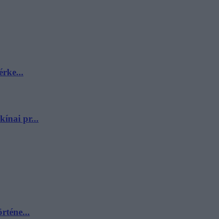
rke...
ínai pr...
rténe...