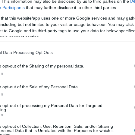
. This information may also be disclosed by us to third parties on the
IA
Participants
that may further disclose it to other third parties.
 that this website/app uses one or more Google services and may gath
including but not limited to your visit or usage behaviour. You may click 
 to Google and its third-party tags to use your data for below specifi
ogle consent section.
l Data Processing Opt Outs
o opt-out of the Sharing of my personal data.
In
o opt-out of the Sale of my Personal Data.
In
to opt-out of processing my Personal Data for Targeted
ing.
In
o opt-out of Collection, Use, Retention, Sale, and/or Sharing
ersonal Data that Is Unrelated with the Purposes for which it
kínai prémium, amely már nem...
lected.