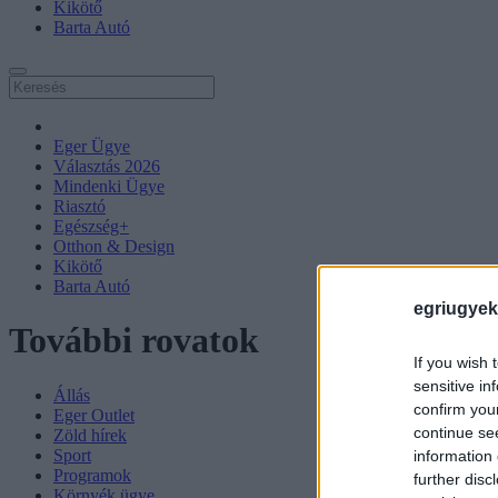
Kikötő
Barta Autó
Eger Ügye
Választás 2026
Mindenki Ügye
Riasztó
Egészség+
Otthon & Design
Kikötő
Barta Autó
egriugyek
További rovatok
If you wish 
sensitive in
Állás
confirm you
Eger Outlet
continue se
Zöld hírek
Sport
information 
Programok
further disc
Környék ügye