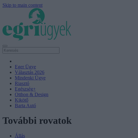
Skip to main content
Eger Ügye
Választás 2026
Mindenki Ügye
Riasztó
Egészség+
Otthon & Design
Kikötő
Barta Autó
További rovatok
Állás