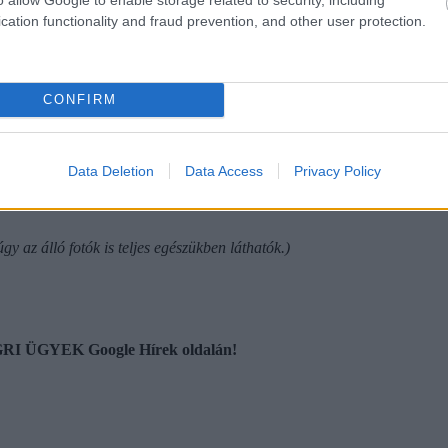
gatott, így meglehet, hogy például a bazilika még régi fényében mutatk
cation functionality and fraud prevention, and other user protection.
apunknak küldött bemutatkozásában így ír: „Gyermekkorom óta életem ré
z egyik kedvenc elfoglaltságom maradt. Tősgyökeres alföldiként mindig 
rt végén, kis csendes falu a völgyben, madárfütty, kertbe bejáró szar
CONFIRM
leinte kamerás mobilokon keresztül. Ahogy fejlődött a mobilfotózás, ú
lt fotókat 2008-ban titokban ismerőseim benevezték egy kelet-magyarors
 egyesület színeiben a Baptista Szeretetszolgálat által rendezett "cipős
k meg alkotásaim, valamint fotókiállítást is rendeztek képeimből Debre
Data Deletion
Data Access
Privacy Policy
gy az álló fotók is teljes egészükben láthatók.)
 EGRI ÜGYEK Google Hírek oldalán!