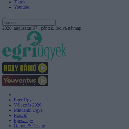
Tiktok
Youtube
2026. augusztus 07., péntek, Ibolya névnap
Eger Ügye
Választás 2026
Mindenki Ügye
Riasztó
Egészség+
Otthon & Design