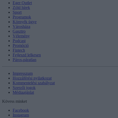
Eger Outlet
Zöld hírek
Sport
Programok
Környék ügye
Városháza
Gasztro
Vélemény
Podcast
Promóció
Fintech
Fejleszd lelkesen
Páros-páratlan
Impresszum
Hozzáférési nyilatkozat
Kommentelési szabályzat
Szerzői jogok
Médiaajánlat
Kövess minket
Facebook
Instagram