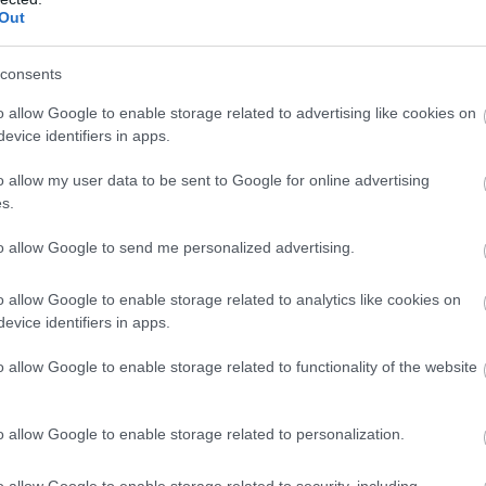
Out
rténete, amely a Rapid Wi...
consents
t 70 millió forintos fejl...
o allow Google to enable storage related to advertising like cookies on
delem után sikerült megf...
evice identifiers in apps.
o allow my user data to be sent to Google for online advertising
s.
enne – GALÉRIA
to allow Google to send me personalized advertising.
o allow Google to enable storage related to analytics like cookies on
evice identifiers in apps.
esen csodás város lenne – GALÉRIA
o allow Google to enable storage related to functionality of the website
beli fotósok csodás képeit közölhetjük a városról. Előző galériánkat tö
o allow Google to enable storage related to personalization.
álatos adottságait mutathatjuk meg. András alkotásaira az
Eger és körn
o allow Google to enable storage related to security, including