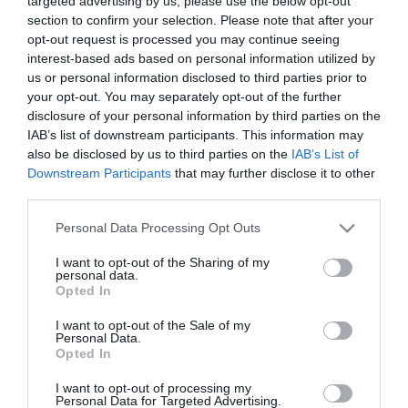
galéria
targeted advertising by us, please use the below opt-out
section to confirm your selection. Please note that after your
opt-out request is processed you may continue seeing
interest-based ads based on personal information utilized by
us or personal information disclosed to third parties prior to
MESÉS LÁTVÁNYT NYÚJTANAK A FEHÉRBE ÖLTÖZÖTT EGER
HÓSIPKÁS ÉPÜLETEI – GALÉRIA
your opt-out. You may separately opt-out of the further
2021. január 16
|
Eger ügye
disclosure of your personal information by third parties on the
Már több mint 25 ezren kedvelik az Eger a legszebb város
IAB’s list of downstream participants. This information may
elnevezésű Facebook-oldalunkat, amelyre folyamatosan töltjük fel
also be disclosed by us to third parties on the
IAB’s List of
a megyeszékhelyről készült csodás fotókat. A képek közül pedig
Downstream Participants
that may further disclose it to other
rengeteget a...
third parties.
Please note that this website/app uses one or more Google
Personal Data Processing Opt Outs
EGER A VILÁG BÁRMELY PONTJÁN EGY KIVÉTELESEN CSODÁS
services and may gather and store information including but
VÁROS LENNE – GALÉRIA
not limited to your visit or usage behaviour. You may click to
I want to opt-out of the Sharing of my
2021. január 24
|
Eger ügye
personal data.
grant or deny consent to Google and its third-party tags to
Opted In
Folytatjuk sorozatunkat, amely során egri, egri kötődésű vagy
use your data for below specified purposes in below Google
környékbeli fotósok csodás képeit közölhetjük a városról. Előző
consent section.
I want to opt-out of the Sale of my
galériánkat több ezren látták eddig, Tuzáné Ráduly Marianna fotói
Personal Data.
sokak...
Opted In
I want to opt-out of processing my
TURBÓ MÓDBA KAPCSOLT A VIRÁGZÁS EGERBEN AZ ELSŐ
Personal Data for Targeted Advertising.