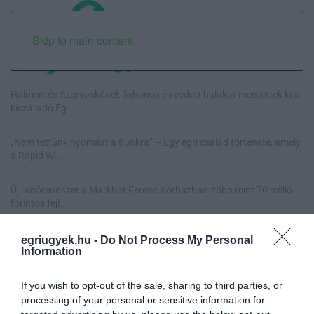
Skip to main content
Halmentés Szarvaskőnél: őshonos és védett halakat mentettek ki a
kiszáradó Eg...
„Nem tettünk nyomást a fiunkra” – Egy egri család története, amely
a Rapid Wi...
Új hűtőrendszer a Markhot Ferenc Kórházban: több mint 70 millió
forintos fejl...
Eloltották a tüzet Dédestapolcsánynál, kilencórás küzdelem után
egriugyek.hu -
Do Not Process My Personal
sikerült megf...
Information
If you wish to opt-out of the sale, sharing to third parties, or
processing of your personal or sensitive information for