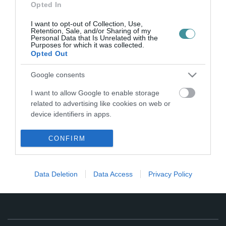
MÁJUSI HÉTVÉGÉRE – FOTÓK
Opted In
2021. május 02
|
Eger ügye
I want to opt-out of Collection, Use,
Némi segítséggel ugyan, de végre magához tért és virágba borult
Retention, Sale, and/or Sharing of my
gyönyörű városunk a zord tél után. Ahogy beszámoltunk
Personal Data that Is Unrelated with the
Purposes for which it was collected.
korábban róla, a japán díszcseresznye nyitotta a sort, nem is
Opted Out
akárhogy: április...
Google consents
I want to allow Google to enable storage
related to advertising like cookies on web or
device identifiers in apps.
I want to allow my user data to be sent to
CONFIRM
Google for online advertising purposes.
.
I want to allow Google to send me
Data Deletion
Data Access
Privacy Policy
personalized advertising.
I want to allow Google to enable storage
related to analytics like cookies on web or
device identifiers in apps.