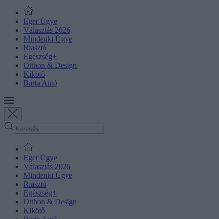
Eger Ügye
Választás 2026
Mindenki Ügye
Riasztó
Egészség+
Otthon & Design
Kikötő
Barta Autó
Eger Ügye
Választás 2026
Mindenki Ügye
Riasztó
Egészség+
Otthon & Design
Kikötő