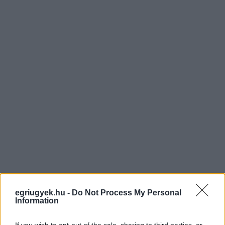
egriugyek.hu -
Do Not Process My Personal
Information
If you wish to opt-out of the sale, sharing to third parties, or