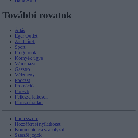
Barta Autó
További rovatok
Állás
Eger Outlet
Zöld hírek
Sport
Programok
Környék ügye
Városháza
Gasztro
Vélemény
Podcast
Promóció
Fintech
Fejleszd lelkesen
Páros-páratlan
Impresszum
Hozzáférési nyilatkozat
Kommentelési szabályzat
Szerzői jogok