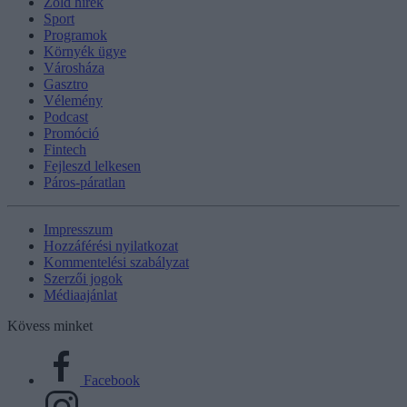
Zöld hírek
Sport
Programok
Környék ügye
Városháza
Gasztro
Vélemény
Podcast
Promóció
Fintech
Fejleszd lelkesen
Páros-páratlan
Impresszum
Hozzáférési nyilatkozat
Kommentelési szabályzat
Szerzői jogok
Médiaajánlat
Kövess minket
Facebook