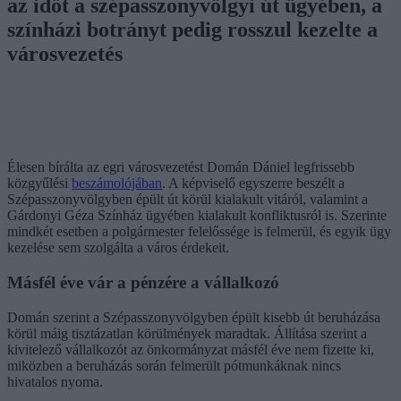
az időt a szépasszonyvölgyi út ügyében, a
színházi botrányt pedig rosszul kezelte a
városvezetés
Élesen bírálta az egri városvezetést
Domán Dániel
legfrissebb
közgyűlési
beszámolójában
. A képviselő egyszerre beszélt a
Szépasszonyvölgyben épült út körül kialakult vitáról, valamint a
Gárdonyi Géza Színház
ügyében kialakult konfliktusról is. Szerinte
mindkét esetben a polgármester felelőssége is felmerül, és egyik ügy
kezelése sem szolgálta a város érdekeit.
Másfél éve vár a pénzére a vállalkozó
Domán szerint a Szépasszonyvölgyben épült kisebb út beruházása
körül máig tisztázatlan körülmények maradtak. Állítása szerint a
kivitelező vállalkozót az önkormányzat másfél éve nem fizette ki,
miközben a beruházás során felmerült pótmunkáknak nincs
hivatalos nyoma.