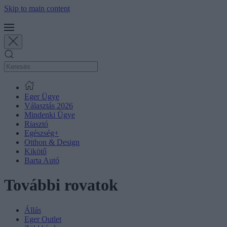
Skip to main content
Eger Ügye
Választás 2026
Mindenki Ügye
Riasztó
Egészség+
Otthon & Design
Kikötő
Barta Autó
További rovatok
Állás
Eger Outlet