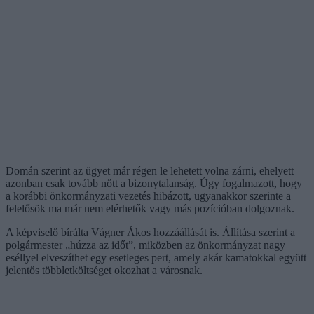
Domán szerint az ügyet már régen le lehetett volna zárni, ehelyett
azonban csak tovább nőtt a bizonytalanság. Úgy fogalmazott, hogy
a korábbi önkormányzati vezetés hibázott, ugyanakkor szerinte a
felelősök ma már nem elérhetők vagy más pozícióban dolgoznak.
A képviselő bírálta
Vágner Ákos
hozzáállását is. Állítása szerint a
polgármester „húzza az időt”, miközben az önkormányzat nagy
eséllyel elveszíthet egy esetleges pert, amely akár kamatokkal együtt
jelentős többletköltséget okozhat a városnak.
Domán azt is közölte: megkereste a vállalkozót, aki nyitottnak
mutatkozott a peren kívüli egyezségre, amennyiben azt a tulajdonosi