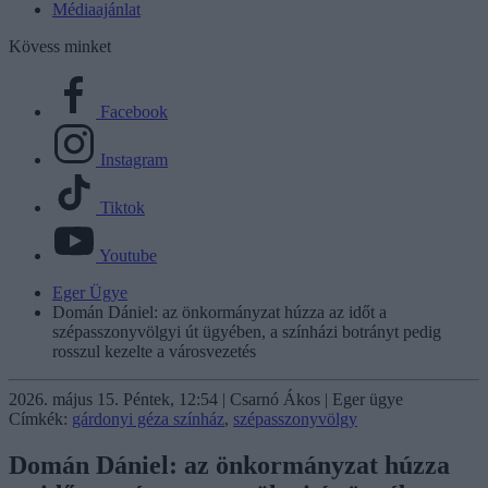
Médiaajánlat
Kövess minket
Facebook
Instagram
Tiktok
Youtube
Eger Ügye
Domán Dániel: az önkormányzat húzza az időt a
szépasszonyvölgyi út ügyében, a színházi botrányt pedig
rosszul kezelte a városvezetés
2026. május 15. Péntek, 12:54 | Csarnó Ákos | Eger ügye
Címkék:
gárdonyi géza színház
,
szépasszonyvölgy
Domán Dániel: az önkormányzat húzza