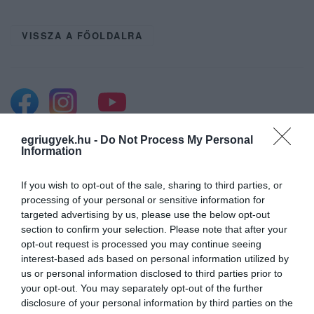
VISSZA A FŐOLDALRA
egriugyek.hu -
Do Not Process My Personal
Information
Legfrissebb híreink
If you wish to opt-out of the sale, sharing to third parties, or
processing of your personal or sensitive information for
KÉT AUTÓ ÜTKÖZÖTT BOGÁCSON, A
targeted advertising by us, please use the below opt-out
MENTŐK IS A HELYSZÍNRE ÉRKE...
section to confirm your selection. Please note that after your
2026. augusztus 06
|
Riasztó
opt-out request is processed you may continue seeing
interest-based ads based on personal information utilized by
us or personal information disclosed to third parties prior to
your opt-out. You may separately opt-out of the further
disclosure of your personal information by third parties on the