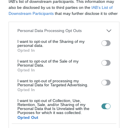
IAB’s list of downstream participants. This information may
HÍREK A GARÁZSBÓL: CHERY TIGGO 9
also be disclosed by us to third parties on the
IAB’s List of
PHEV LUXURY – A KÍNAI PR...
Downstream Participants
that may further disclose it to other
2026. augusztus 06
|
Barta Autó
third parties.
Please note that this website/app uses one or more Google
Personal Data Processing Opt Outs
services and may gather and store information including but
not limited to your visit or usage behaviour. You may click to
I want to opt-out of the Sharing of my
personal data.
grant or deny consent to Google and its third-party tags to
Opted In
LAKÓÉPÜLETEK LÁNGOLTAK SZERDÁN
use your data for below specified purposes in below Google
2026. augusztus 06
|
Riasztó
consent section.
I want to opt-out of the Sale of my
Personal Data.
Opted In
I want to opt-out of processing my
Personal Data for Targeted Advertising.
Opted In
„NEM TETTÜNK NYOMÁST A FIUNKRA” –
I want to opt-out of Collection, Use,
EGY EGRI CSALÁD TÖRTÉNE...
Retention, Sale, and/or Sharing of my
2026. augusztus 06
|
Sport
Personal Data that Is Unrelated with the
Purposes for which it was collected.
Opted Out