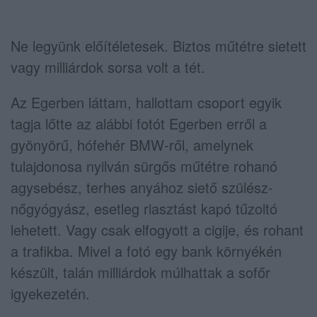
Ne legyünk előítéletesek. Biztos műtétre sietett
vagy milliárdok sorsa volt a tét.
Az Egerben láttam, hallottam csoport egyik
tagja lőtte az alábbi fotót Egerben erről a
gyönyörű, hófehér BMW-ről, amelynek
tulajdonosa nyilván sürgős műtétre rohanó
agysebész, terhes anyához siető szülész-
nőgyógyász, esetleg riasztást kapó tűzoltó
lehetett. Vagy csak elfogyott a cigije, és rohant
a trafikba. Mivel a fotó egy bank környékén
készült, talán milliárdok múlhattak a sofőr
igyekezetén.