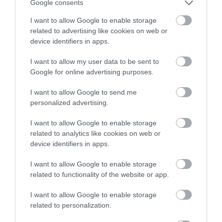
Google consents
I want to allow Google to enable storage
ÚJ HŰTŐRENDSZER A MARKHOT FERENC
related to advertising like cookies on web or
KÓRHÁZBAN: TÖBB MINT 70 ...
2026. augusztus 06
|
Eger ügye
device identifiers in apps.
I want to allow my user data to be sent to
Google for online advertising purposes.
I want to allow Google to send me
HOLTAN SZÁLLÍTOTTÁK HAZA A 80 ÉVES
personalized advertising.
ASSZONYT A HATVANI KÓR...
2026. augusztus 06
|
Riasztó
I want to allow Google to enable storage
related to analytics like cookies on web or
device identifiers in apps.
I want to allow Google to enable storage
related to functionality of the website or app.
GÁRDONYI MESEKERT VÁRJA A
CSALÁDOKAT – HÁROM NAPON ÁT ING...
I want to allow Google to enable storage
2026. augusztus 06
|
Programok
related to personalization.