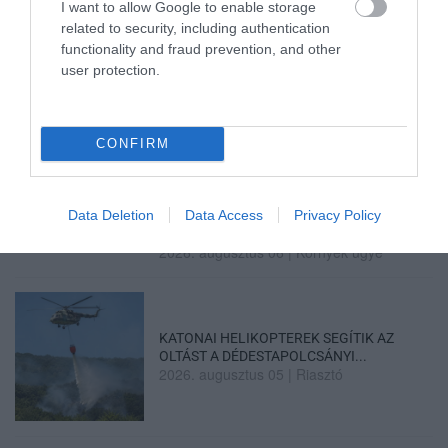
I want to allow Google to enable storage
related to security, including authentication
functionality and fraud prevention, and other
user protection.
MAGYAR PÉTER: KIÍRJÁK AZ ELSŐ
SZÉLERŐMŰVI PÁLYÁZATOKAT, M...
2026. augusztus 06
|
Mindenki ügye
CONFIRM
ELOLTOTTÁK A TÜZET
Data Deletion
Data Access
Privacy Policy
DÉDESTAPOLCSÁNYNÁL, KILENCÓRÁS
KÜZDELE...
2026. augusztus 06
|
Környék ügye
KATONAI HELIKOPTEREK SEGÍTIK AZ
OLTÁST A DÉDESTAPOLCSÁNYI...
2026. augusztus 05
|
Riasztó