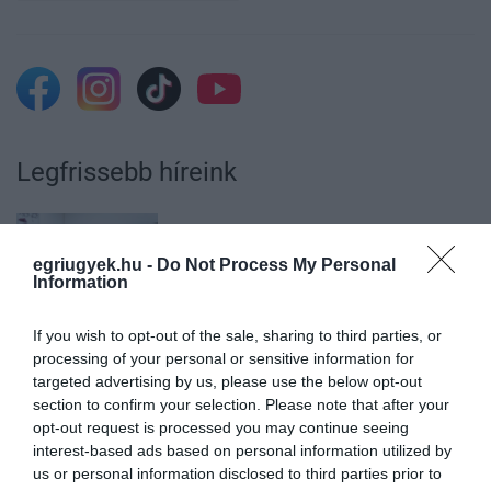
Legfrissebb híreink
AZ ENDODONCIÁBAN
egriugyek.hu -
Do Not Process My Personal
Information
NÉLKÜLÖZHETETLEN ESZKÖZÖK
2026. augusztus 09
|
Promóció
If you wish to opt-out of the sale, sharing to third parties, or
processing of your personal or sensitive information for
targeted advertising by us, please use the below opt-out
section to confirm your selection. Please note that after your
opt-out request is processed you may continue seeing
ITTASAN RANDALÍROZOTT EGER
interest-based ads based on personal information utilized by
BELVÁROSÁBAN: ÜZLETEK KIRAKATA...
us or personal information disclosed to third parties prior to
2026. augusztus 09
|
Riasztó