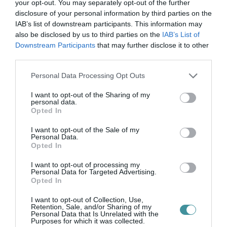
your opt-out. You may separately opt-out of the further
disclosure of your personal information by third parties on the
IAB’s list of downstream participants. This information may
also be disclosed by us to third parties on the
IAB’s List of
Downstream Participants
that may further disclose it to other
third parties.
ORBÁN EGYKORI VÍZÜGYI ÁLLAMTITKÁRA
IS ELLENTMONDOTT A VOL...
Please note that this website/app uses one or more Google
2026. augusztus 09
|
Mindenki ügye
Personal Data Processing Opt Outs
services and may gather and store information including but
not limited to your visit or usage behaviour. You may click to
I want to opt-out of the Sharing of my
personal data.
grant or deny consent to Google and its third-party tags to
Opted In
use your data for below specified purposes in below Google
consent section.
I want to opt-out of the Sale of my
Personal Data.
A GYAKORNOKI MUNKA: LEHETŐSÉGEK ÉS
Opted In
KIHÍVÁSOK A KARRIER KE...
2026. augusztus 09
|
Promóció
I want to opt-out of processing my
Personal Data for Targeted Advertising.
Opted In
I want to opt-out of Collection, Use,
Retention, Sale, and/or Sharing of my
Personal Data that Is Unrelated with the
35 PERCES TANÓRÁK ÉS KEVESEBB HÁZI
Purposes for which it was collected.
FELADAT JÖHET AZ ALSÓ ...