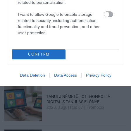
related to personalization.
TATA ELBŰVÖLŐ LÁTVÁNYOSSÁGAI,
AMIKÉRT ÉRDEMES MEGNÉZNI
2026. augusztus 08
|
Promóció
I want to allow Google to enable storage
related to security, including authentication
functionality and fraud prevention, and other
user protection.
TÖBB MINT EGY HÓNAP IS LEHET, MIRE
CONFIRM
TELJESEN ÚJRAINDUL A P...
2026. augusztus 07
|
Mindenki ügye
Data Deletion
Data Access
Privacy Policy
TANULJ NÉMETÜL OTTHONRÓL: A
DIGITÁLIS TANULÁS ELŐNYEI
2026. augusztus 07
|
Promóció