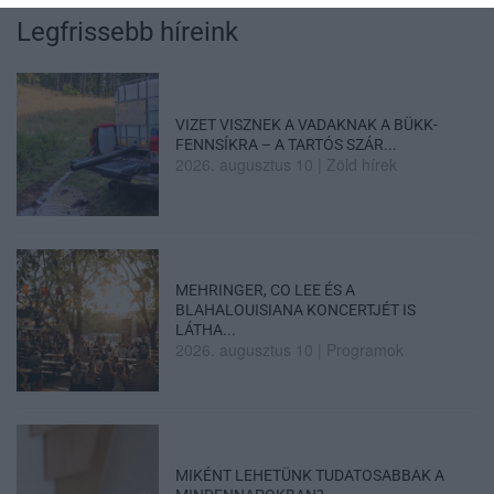
Legfrissebb híreink
VIZET VISZNEK A VADAKNAK A BÜKK-
FENNSÍKRA – A TARTÓS SZÁR...
2026. augusztus 10
|
Zöld hírek
MEHRINGER, CO LEE ÉS A
BLAHALOUISIANA KONCERTJÉT IS
LÁTHA...
2026. augusztus 10
|
Programok
MIKÉNT LEHETÜNK TUDATOSABBAK A