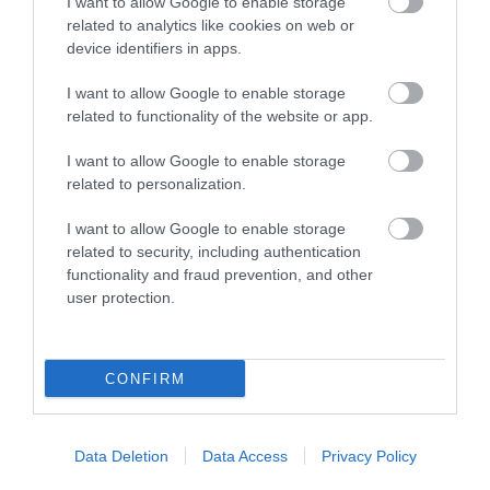
I want to allow Google to enable storage
miatt.
related to analytics like cookies on web or
device identifiers in apps.
I want to allow Google to enable storage
related to functionality of the website or app.
I want to allow Google to enable storage
related to personalization.
I want to allow Google to enable storage
Ne maradjon le a legfrissebb hírekről, kövessen
related to security, including authentication
bennünket az EGRI ÜGYEK Google Hírek oldalán!
functionality and fraud prevention, and other
user protection.
VISSZA A FŐOLDALRA
CONFIRM
Data Deletion
Data Access
Privacy Policy