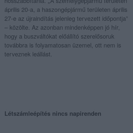
hosszabbítania. „A személygépjármű területen
április 20-a, a haszongépjármű területen április
27-e az újraindítás jelenleg tervezett időpontja”
– közölte. Az azonban mindenképpen jó hír,
hogy a buszváltókat előállító szerelősoruk
továbbra is folyamatosan üzemel, ott nem is
terveznek leállást.
Létszámleépítés nincs napirenden