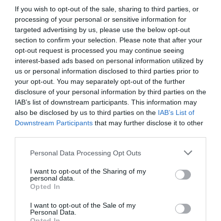
If you wish to opt-out of the sale, sharing to third parties, or
munkatársakat felvenni. Az ügyvezető
processing of your personal or sensitive information for
igazgató tájékoztatása szerint január-február
targeted advertising by us, please use the below opt-out
section to confirm your selection. Please note that after your
során feltöltötték az idei évre tervezett
opt-out request is processed you may continue seeing
létszámukat, „de nyilván a járványhelyzet is
interest-based ads based on personal information utilized by
szerepet játszik abban, hogy jelenleg nem
us or personal information disclosed to third parties prior to
your opt-out. You may separately opt-out of the further
foglalkozunk toborzással” – tette hozzá.
disclosure of your personal information by third parties on the
IAB’s list of downstream participants. This information may
also be disclosed by us to third parties on the
IAB’s List of
Downstream Participants
that may further disclose it to other
third parties.
A vállalat a járványhelyzet után egy kisebb
mértékben felfutó termeléssel számol, de Őszi
Please note that this website/app uses one or more Google
Personal Data Processing Opt Outs
services and may gather and store information including but
Csilla hangsúlyozta: „Az eltervezett projekteket
not limited to your visit or usage behaviour. You may click to
I want to opt-out of the Sharing of my
personal data.
reményeink szerint – ha némi időbeli késéssel
grant or deny consent to Google and its third-party tags to
Opted In
use your data for below specified purposes in below Google
is – de végre fogjuk hajtani”. A cégvezető
consent section.
I want to opt-out of the Sale of my
kiemelte, hogy jelenleg is dolgoznak olyan
Personal Data.
Opted In