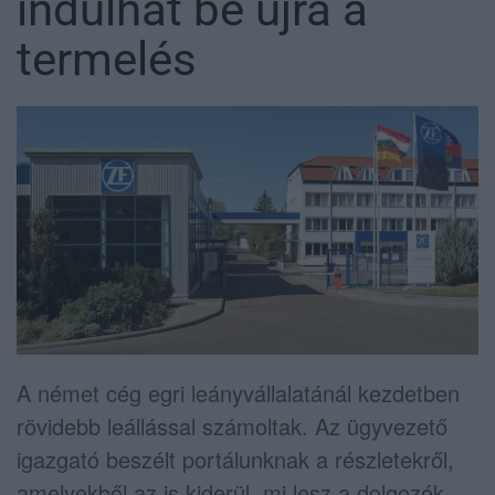
indulhat be újra a
termelés
A német cég egri leányvállalatánál kezdetben
rövidebb leállással számoltak. Az ügyvezető
igazgató beszélt portálunknak a részletekről,
amelyekből az is kiderül, mi lesz a dolgozók