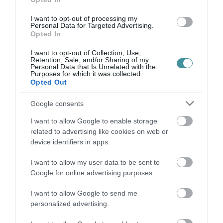
projekteken, amely a vállalat további
bővülését, növekedését szolgálja.
I want to opt-out of processing my
Personal Data for Targeted Advertising.
Opted In
I want to opt-out of Collection, Use,
Retention, Sale, and/or Sharing of my
Personal Data that Is Unrelated with the
LEÁLLÍTJÁK A TERMELÉST AZ EGRI ÉS A MAKLÁRI BOSCH-
Purposes for which it was collected.
GYÁRBAN IS A JÁRVÁNY MIATT
Opted Out
A német autóipari cég a hatvani után a
Google consents
többi Heves megyei üzemegységét is
I want to allow Google to enable storage
bezárja egy időre. Az Egri Ügyek is
related to advertising like cookies on web or
beszámolt róla, hogy Heves megyében
device identifiers in apps.
több, jellemzően német multicég is
I want to allow my user data to be sent to
felfüggeszti ideiglenesen a termelését,
Google for online advertising purposes.
részben vagy egészben, a koronavírus-
I want to allow Google to send me
járvány okozta veszélyeztetettség, valamint
personalized advertising.
a beszállítói és megrendelői fennakadások