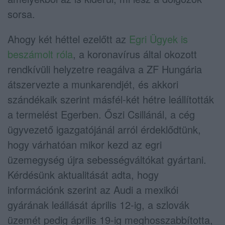
sorsa.
Ahogy két héttel ezelőtt az
Egri Ügyek is
beszámolt róla
, a koronavírus által okozott
rendkívüli helyzetre reagálva a ZF Hungária
átszervezte a munkarendjét, és akkori
szándékaik szerint másfél-két hétre leállították
a termelést Egerben. Őszi Csillánál, a cég
ügyvezető igazgatójánál arról érdeklődtünk,
hogy várhatóan mikor kezd az egri
üzemegység újra sebességváltókat gyártani.
Kérdésünk aktualitását adta, hogy
információnk szerint az Audi a mexikói
gyárának leállását április 12-ig, a szlovák
üzemét pedig április 19-ig meghosszabbította,